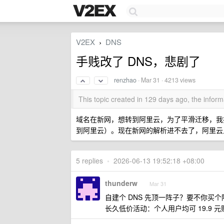
V2EX
DNS
›
手贱改了 DNS，悲剧了
renzhao
·
Mar 31
· 4213 views
This topic created in 129 days ago, the info
域名在新网，想转到阿里云，为了平滑迁移，我把
到阿里云）。现在新网的解析进不去了，阿里云上
5 replies
•
2026-06-13 19:52:18 +08:00
thunderw
Mar 31
自建个 DNS 先顶一阵子？要不你买
长久低价活动：个人用户均可 19.9 元购