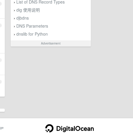
List of DNS Record Types
›
2
dig 使用说明
›
djbdns
›
DNS Parameters
3
›
dnslib for Python
›
Advertisement
4
5
ge