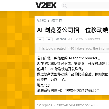
V2EX
酷工作
›
AI 浏览器公司招一位移动端负责
Machcd
·
Jul 3, 2025
· 3663 views
This topic created in 401 days ago, the info
我们在做一款很强的 AI agentic browser 。
现在 PC 端反馈很不错，需要 0-1 开发移动端
前期 flutter 跨端快速开发迭代。
做过复杂类型移动端产品的比较合适，例如美团这种
薪资在百万以上了。
地点北京
请联系招聘顾问：
1602443271@qq.com
12 replies
•
2025-07-04 08:51:27 +08:00