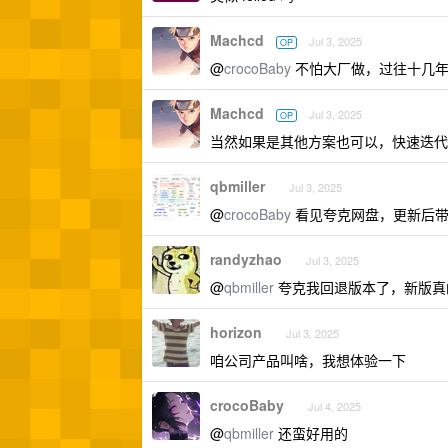
Machcd
Jul 3, 2025
OP
@
crocoBaby
不怕大厂做，过往十几年
Machcd
Jul 3, 2025
OP
当然如果是其他方案也可以，快速迭代
qbmiller
Jul 3, 2025
@
crocoBaby
看见夸克网盘，更新后带
randyzhao
Jul 3, 2025
@
qbmiller
夸克我回退版本了，新版真
horizon
Jul 3, 2025
咱公司产品叫啥，我想体验一下
crocoBaby
Jul 4, 2025
@
qbmiller
还蛮好用的