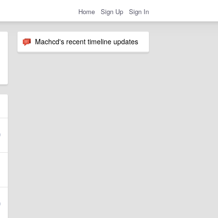
Home
Sign Up
Sign In
Machcd's recent timeline updates