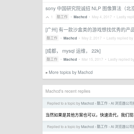
sony 中国研究院诚招 NLP 图像算法（
1
酷工作
•
Machcd
•
May 4, 2017
• Lastly repl
[广州] 有一款沙盒类的游戏想找优秀的产
酷工作
•
Machcd
•
May 2, 2017
• Lastly replied by
[成都， mysql 运维， 22k]
酷工作
•
Machcd
•
Mar 15, 2017
• Lastly replied b
More topics by Machcd
»
Machcd's recent replies
Replied to a topic by
Machcd
酷工作
AI 浏览器公司
›
›
当然如果是其他方案也可以，快速迭代，我们现
Replied to a topic by
Machcd
酷工作
AI 浏览器公司
›
›