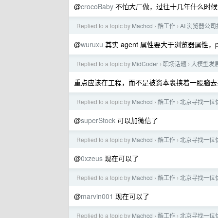
@
crocoBaby
不怕大厂做，过往十几年什么时候
Replied to a topic by
Machcd
酷工作
AI 浏览器公司
›
›
@
wuruxu
其实 agent 属性要大于浏览器属性，pc 端 
Replied to a topic by
MidCoder
职场话题
大模型发
›
›
重点应该在工程，而不是被资本裹挟着一股脑去
Replied to a topic by
Machcd
酷工作
北京寻找一位优秀
›
›
@
superStock
可以加微信了
Replied to a topic by
Machcd
酷工作
北京寻找一位优秀
›
›
@
0xzeus
现在可以了
Replied to a topic by
Machcd
酷工作
北京寻找一位优秀
›
›
@
marvin001
现在可以了
Replied to a topic by
Machcd
酷工作
北京寻找一位优秀
›
›