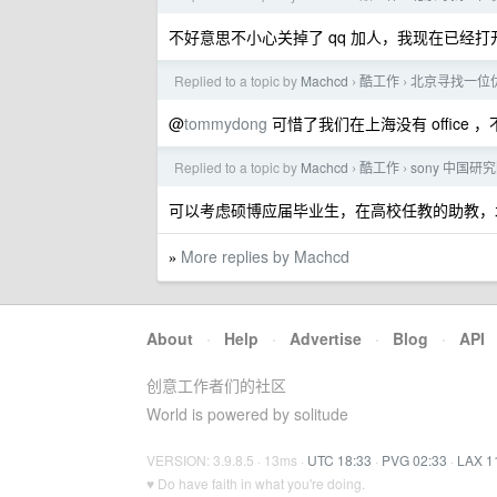
不好意思不小心关掉了 qq 加人，我现在已经打
Replied to a topic by
Machcd
酷工作
北京寻找一位优秀
›
›
@
tommydong
可惜了我们在上海没有 office
Replied to a topic by
Machcd
酷工作
sony 中国
›
›
可以考虑硕博应届毕业生，在高校任教的助教，
More replies by Machcd
»
About
·
Help
·
Advertise
·
Blog
·
API
创意工作者们的社区
World is powered by solitude
VERSION: 3.9.8.5 · 13ms ·
UTC 18:33
·
PVG 02:33
·
LAX 1
♥ Do have faith in what you're doing.