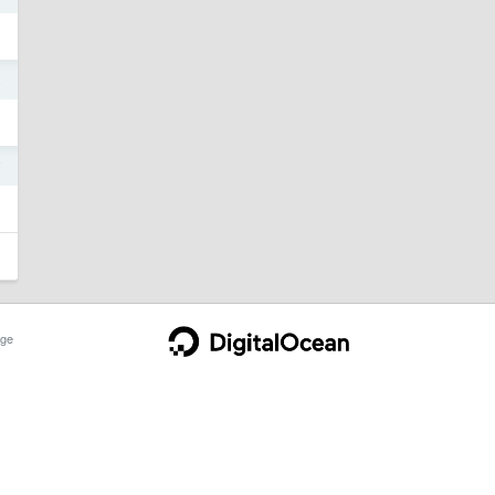
4
7
ge