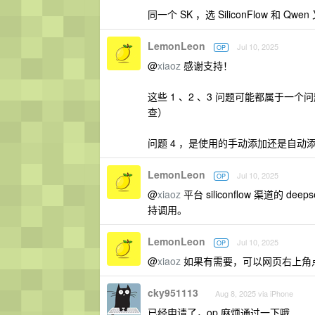
同一个 SK ，选 SiliconFlow 和 Qw
LemonLeon
Jul 10, 2025
OP
@
xiaoz
感谢支持！
这些 1 、2 、3 问题可能都属于一个
查）
问题 4 ，是使用的手动添加还是自动
LemonLeon
Jul 10, 2025
OP
@
xiaoz
平台 siliconflow 渠道的 
持调用。
LemonLeon
Jul 10, 2025
OP
@
xiaoz
如果有需要，可以网页右上角点
cky951113
Aug 8, 2025 via iPhone
已经申请了，op 麻烦通过一下哦