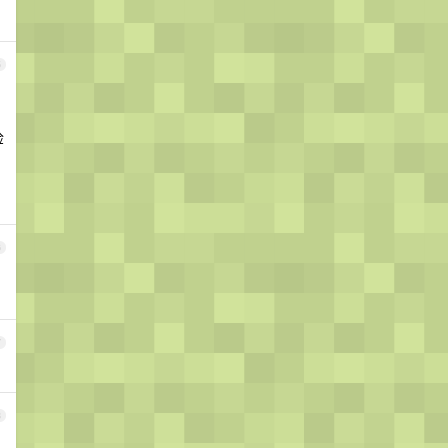
5
检
6
7
8