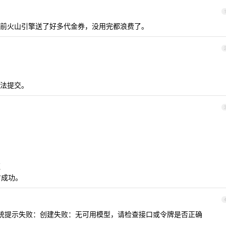
前火山引擎送了好多代金券，没用完都浪费了。
法提交。
证
才成功。
pseek ，系统提示失败：创建失败：无可用模型，请检查接口或令牌是否正确