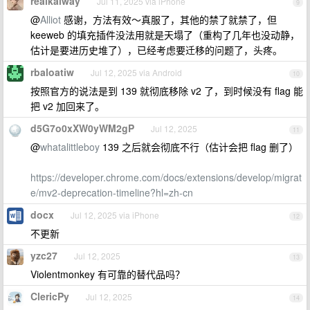
realkaiway
Jul 11, 2025 via iPhone
9
@
Alliot
感谢，方法有效～真服了，其他的禁了就禁了，但
keeweb 的填充插件没法用就是天塌了（重构了几年也没动静，
估计是要进历史堆了），已经考虑要迁移的问题了，头疼。
rbaloatiw
Jul 12, 2025 via Android
10
按照官方的说法是到 139 就彻底移除 v2 了，到时候没有 flag 能
把 v2 加回来了。
d5G7o0xXW0yWM2gP
Jul 12, 2025
11
@
whatalittleboy
139 之后就会彻底不行（估计会把 flag 删了）
https://developer.chrome.com/docs/extensions/develop/migrat
e/mv2-deprecation-timeline?hl=zh-cn
docx
Jul 12, 2025 via iPhone
12
不更新
yzc27
Jul 12, 2025
13
Violentmonkey 有可靠的替代品吗？
ClericPy
Jul 12, 2025
14