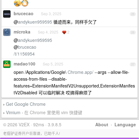
brucecao
Sep 3, 2025
25
@
andykuen959595
循迹而来，同样手欠了
microka
Sep 4, 2025
2
26
@
andykuen959595
@
brucecao
/t/1156954
madao100
Sep 5, 2025
27
open /Applications/Google\
Chrome.app/
--args --allow-file-
access-from-files --disable-
features=ExtensionManifestV2Unsupported,ExtensionManifes
tV2Disabled 可以临时解决 哎搞得麻烦了
Get Google Chrome
›
Vimium
·
在 Chrome 里使用 vim 快捷键
›
© 2026 V2EX · 92ms · 3.9.8.5
About
·
Language
老倔驴证券开户巨靠谱，已助千人!