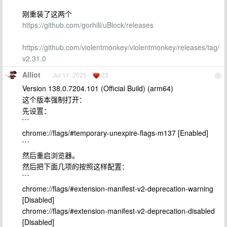
刚重装了这两个
https://github.com/gorhill/uBlock/releases
https://github.com/violentmonkey/violentmonkey/releases/tag/
v2.31.0
Alliot
Jul 11, 2025
23
3
Version 138.0.7204.101 (Official Build) (arm64)
这个版本强制打开：
先设置：
```
chrome://flags/#temporary-unexpire-flags-m137 [Enabled]
```
然后重启浏览器。
然后把下面几项的按照这样配置：
```
chrome://flags/#extension-manifest-v2-deprecation-warning
[Disabled]
chrome://flags/#extension-manifest-v2-deprecation-disabled
[Disabled]