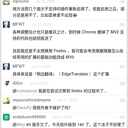
vipouno
Jul 13, 2025
19
用方法把几个提示不支持的插件重新启用了，但是启用之后，部
分还是用不了，比如菜单里不出现😭
MFWT
Jul 13, 2025
20
各种调整估计也只是缓兵之计，到时候 Chrome 删掉了 MV2 支
持的代码也就彻底凉了
目前我还是不太想换用 Firefox ，我可能会考虑琢磨琢磨怎么给
经常用的扩展的基础功能改成 MV3
MFWT
Jul 13, 2025
21
具体来说是『侧边翻译』（ EdgeTranslate ）这个扩展
Alliot
Jul 14, 2025
22
@
nuevepicos
我是在尝试迁移到 firefox 的过程中了...
mysunshinedreams
Jul 17, 2025
23
@
ClericPy
简悦作者不维护了吗？
andykuen959595
Sep 3, 2025
24
@
Alliot
#3 我手欠了，今天给升级到 140 了，这个法子不好使了