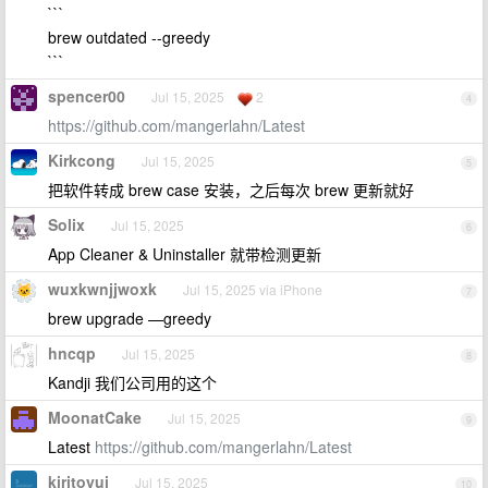
```
brew outdated --greedy
```
spencer00
Jul 15, 2025
2
4
https://github.com/mangerlahn/Latest
Kirkcong
Jul 15, 2025
5
把软件转成 brew case 安装，之后每次 brew 更新就好
Solix
Jul 15, 2025
6
App Cleaner & Uninstaller 就带检测更新
wuxkwnjjwoxk
Jul 15, 2025 via iPhone
7
brew upgrade —greedy
hncqp
Jul 15, 2025
8
Kandji 我们公司用的这个
MoonatCake
Jul 15, 2025
9
Latest
https://github.com/mangerlahn/Latest
kiritoyui
Jul 15, 2025
10