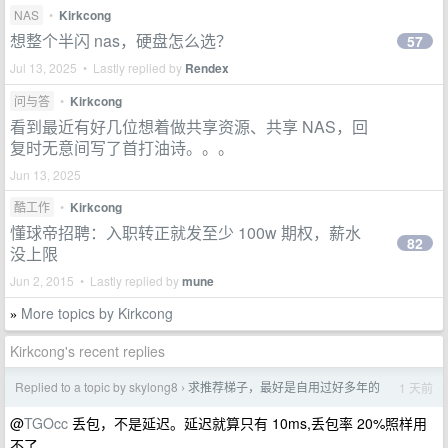
NAS
•
Kirkcong
想整个半闪 nas，硬盘怎么选？
57
Jul 13, 2025 • Lastly replied by
Rendex
问与答
•
Kirkcong
看到最近有好几位想着做共享资源、共享 NAS，回
复时无意间写了首打油诗。。。
Jun 13, 2025
酷工作
•
Kirkcong
懂球帝招聘：入职转正就发至少 100w 期权，薪水
82
没上限
Jun 2, 2015 • Lastly replied by
mune
More topics by Kirkcong
»
Kirkcong's recent replies
Replied to a topic by skylong8
求推荐梯子，最好是自用过好多年的
1 天前
›
@
TGOcc
丢包，不是延迟。延迟就算只有 10ms,丢包率 20%照样用
不了