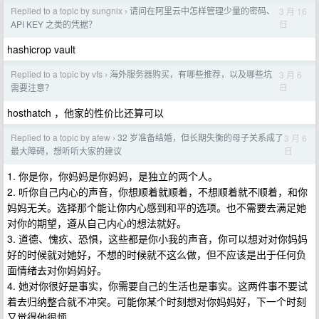
Replied to a topic by sungnix
请问在阿里云中怎样管理少量的密码、
3 月 16
›
日
API KEY 之类的凭据？
hashicrop vault
Replied to a topic by vfs
海外服务器购买，有哪些推荐，以及哪些坑
3 月 6
›
日
需要注意？
hosthatch ，他家的性价比还算可以
Replied to a topic by afew
32 岁准备结婚，但长期失衡的母子关系成了
3 月 6
›
日
最大障碍，想听听大家的建议
1. 你是你，你妈妈是你妈妈，是独立的两个人。
2. 听你自己内心的声音，你想顺着就顺着，不想顺着就不顺着，和你
妈妈无关。选择那个能让你内心感到和平的选项。也不需要去满足她
对你的期望，遵从自己内心的想法就好。
3. 道德、愧疚、恐惧，这些都是你小我的声音，你可以想对对你妈妈
好的时候就对她好，不想的时候就不这么做，但不应该是出于任何负
面情绪去对你妈妈好。
4. 她对你很好是事实，你需要自己的生活也是事实。这两件事不要试
着去归纳整合就不冲突。可能你某个时刻想对你妈妈好，下一个时刻
又觉得他很烦。