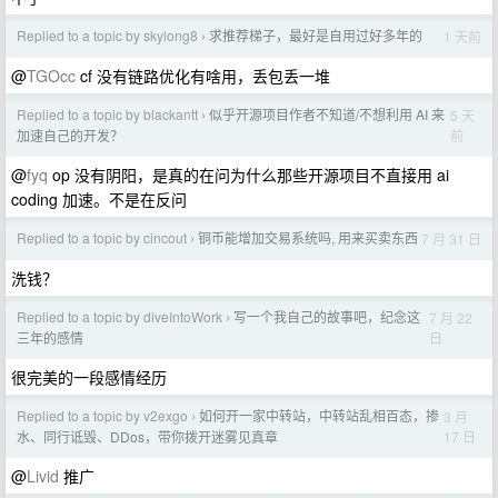
Replied to a topic by skylong8
求推荐梯子，最好是自用过好多年的
1 天前
›
@
TGOcc
cf 没有链路优化有啥用，丢包丢一堆
Replied to a topic by blackantt
似乎开源项目作者不知道/不想利用 AI 来
5 天
›
前
加速自己的开发？
@
fyq
op 没有阴阳，是真的在问为什么那些开源项目不直接用 ai
coding 加速。不是在反问
Replied to a topic by cincout
铜币能增加交易系统吗, 用来买卖东西
7 月 31 日
›
洗钱？
Replied to a topic by diveIntoWork
​写一个我自己的故事吧，纪念这
7 月 22
›
日
三年的感情
很完美的一段感情经历
Replied to a topic by v2exgo
如何开一家中转站，中转站乱相百态，掺
3 月
›
17 日
水、同行诋毁、DDos，带你拨开迷雾见真章
@
Livid
推广