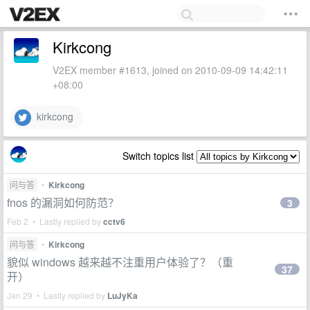
Kirkcong
V2EX member #1613, joined on 2010-09-09 14:42:11
+08:00
kirkcong
Switch topics list
问与答
•
Kirkcong
fnos 的漏洞如何防范？
3
Feb 2 • Lastly replied by
cctv6
问与答
•
Kirkcong
貌似 windows 越来越不注重用户体验了？（重
37
开）
Jan 29 • Lastly replied by
LuJyKa