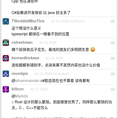
Cpp 也在演化中
C#如果讲开发体验 比 java 好太多了
TWorldIsNButThis
Jul 16, 2025 via iPhone
20
这个榜没什么意义
typescript 都排在一眼看不到的位置
csfreshman
Jul 16, 2025
21
蹲个前排卖瓜子花生，看戏的朋友们多照顾生意
bernardkickass
Jul 16, 2025
22
连标题都有错别字，点进来果不其然内容也没什么价值
roundgis
Jul 16, 2025 via Android
23
@
yituanmaoxian
c#胜态现在也不算差 该有都有
billccn
Jul 17, 2025
24
@
Mark24
> Rust 设计的那么繁琐。到底哪里优秀了。同样那么繁琐的功
夫，C 、C++不能写么