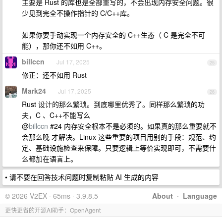
主要是 Rust 的库也是全部重写的，不会出现内存安全问题。很
少见到完全不操作指针的 C/C++库。
如果你要手动实现一个内存安全的 C++生态（ C 是完全不可
能），那你还不如用 C++。
billccn
Jul 17, 2025
25
修正：还不如用 Rust
Mark24
Jul 17, 2025
26
Rust 设计的那么繁琐。到底哪里优秀了。同样那么繁琐的功
夫，C 、C++不能写么
@
billccn
#24 内存安全根本不是必须的。如果真的那么重要就不
会那么晚 才解决。Linux 这些重要的项目用别的手段：规范、约
定、基础设施检查来保障。只要逻辑上等价实现即可，不需要什
么都加在语言上。
• 请不要在回答技术问题时复制粘贴 AI 生成的内容
© 2026 V2EX · 65ms · 3.9.8.5
About
·
Language
更快更省的开源AI助手：OpenAgent