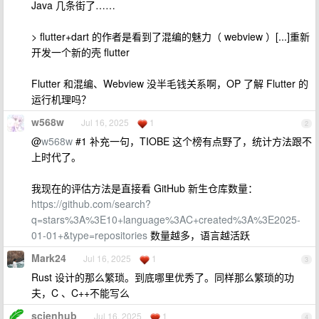
Java 几条街了……
> flutter+dart 的作者是看到了混编的魅力（ webview ）[...]重新
开发一个新的壳 flutter
Flutter 和混编、Webview 没半毛钱关系啊，OP 了解 Flutter 的
运行机理吗？
w568w
Jul 16, 2025
1
2
@
w568w
#1 补充一句，TIOBE 这个榜有点野了，统计方法跟不
上时代了。
我现在的评估方法是直接看 GitHub 新生仓库数量：
https://github.com/search?
q=stars%3A%3E10+language%3AC+created%3A%3E2025-
01-01+&type=repositories
数量越多，语言越活跃
Mark24
Jul 16, 2025
1
3
Rust 设计的那么繁琐。到底哪里优秀了。同样那么繁琐的功
夫，C 、C++不能写么
scienhub
Jul 16, 2025
1
4