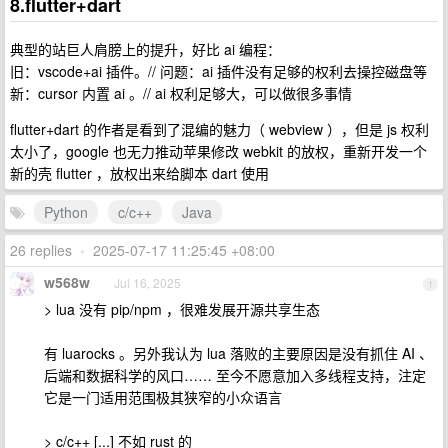
8.flutter+dart
典型的站巨人肩膀上的提升，好比 ai 编程：
旧：vscode+ai 插件。// 问题：ai 插件没有足够的权利去操控磁盘等
新：cursor 内置 ai 。// ai 权利足够大，可以做很多事情
flutter+dart 的作者是看到了混编的魅力（ webview ），但是 js 权利
太小了，google 也无力推动苹果修改 webkit 的放权，重新开发一个
新的壳 flutter ，放权出来给脚本 dart 使用
Python
c/c++
Java
26 replies
•
2025-07-17 11:25:45 +08:00
w568w
Jul 16, 2025
1
> lua 没有 pip/npm ，很难发展开源共享生态
有 luarocks 。另外我认为 lua 落败的主要原因是没有抓住 AI 、
后端和数据科学的风口…… 至今不愿意加入多线程支持，注定
它是一门适用范围极其狭窄的小众语言
> c/c++ [...] 不如 rust 的