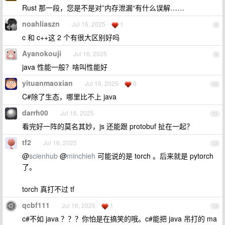
Rust 那一段，您是不是对”内存泄漏“有什么误解……
noahliaszn
Jul 16, 2025
1
8
c 和 c++这 2 个有很大区别好吗
Ayanokouji
Jul 16, 2025
9
java 性能一般？啥叫性能好
yituanmaoxian
Jul 16, 2025
6
10
C#除了生态，哪里比不上 java
darrh00
Jul 16, 2025
11
看完好一阵的莫名其妙，js 还能跟 protobuf 扯在一起？
tf2
Jul 16, 2025
12
@
scienhub
@
minchieh
可能说的是 torch 。后来就是 pytorch
了。
torch 真打不过 tf
qcbf111
Jul 16, 2025
1
13
c#不如 java ？？？你怕是在搞笑的哦。c#能把 java 吊打的 ma