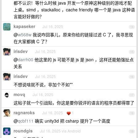
都不认识！等什么时候 java 开发一个原神这种级别的游戏才配
上桌。simd ，stackalloc ，cache friendly 哪一个是 java 这种语
言能好好做的？
kapaseker
Jul 16, 2025
14
@
w568w
我说咋回事儿，原来你给的链接过滤 C 了，我寻思现
在大家都搞 C 了？
irisdev
Jul 16, 2025
15
@
darrh00
他这里的 js 可能不是 js 是 json ，这样还能勉强扯点
关系
irisdev
Jul 16, 2025
16
不想说啥就不说，非加个不如**
movq
Jul 16, 2025
17
这帖子就一个引战贴，你这是要你锐评的语言的程序员都得罪了
ragnaroks
Jul 16, 2025
1
18
@
qcbf111
确实 unity3d 把 csharp 提升了一个高度
roundgis
Jul 16, 2025 via Android
19