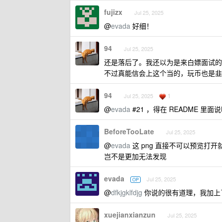
fujizx
Jul 25, 2025
@
evada
好细！
94
Jul 25, 2025
还是落后了。我还以为是来白嫖面试的
不过真能信会上这个当的，玩币也是韭
94
1
Jul 25, 2025
@
evada
#21 ，得在 README 
BeforeTooLate
Jul 25, 2025
@
evada
这 png 直接不可以预览打
岂不是更加无法发现
evada
Jul 25, 2025
OP
@
dfkjgklfdjg
你说的很有道理，我加上
xuejianxianzun
Jul 25, 2025