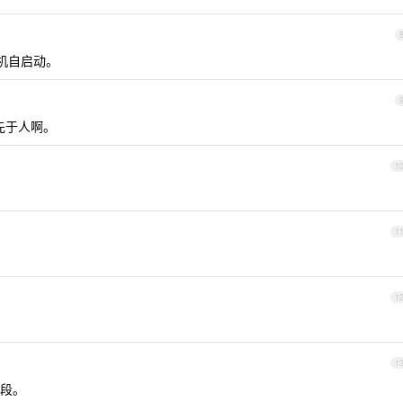
开机自启动。
领先于人啊。
1
1
1
1
手段。