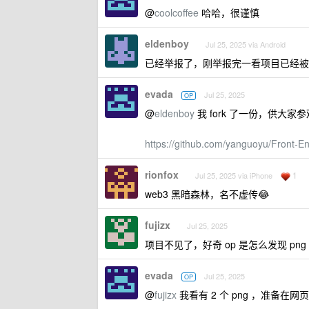
@
coolcoffee
哈哈，很谨慎
eldenboy
Jul 25, 2025 via Android
已经举报了，刚举报完一看项目已经被 gi
evada
Jul 25, 2025
OP
@
eldenboy
我 fork 了一份，供大
https://github.com/yanguoyu/Front-En
rionfox
1
Jul 25, 2025 via iPhone
web3 黑暗森林，名不虚传😂
fujizx
Jul 25, 2025
项目不见了，好奇 op 是怎么发现 png
evada
Jul 25, 2025
OP
@
fujizx
我看有 2 个 png ，准备