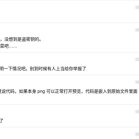
2
2
，没想到是盗密钥的。
菜吧……
2
里面说明一下情况吧。别到时候有人上当给你举报了
2
开就说代码，如果本身 png 可以正常打开预览，代码是嵌入到原始文件里面
2
了
3