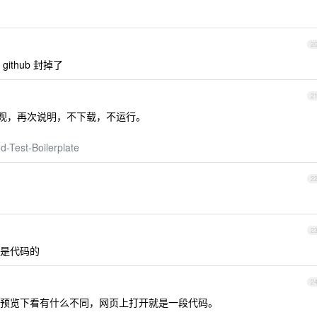
2
thub 封掉了
2
家参观，再次说明，不下载，不运行。
d-Test-Boilerplate
2
2
 是代码的
2
在网页预览下看有什么不同，网页上打开就是一段代码。