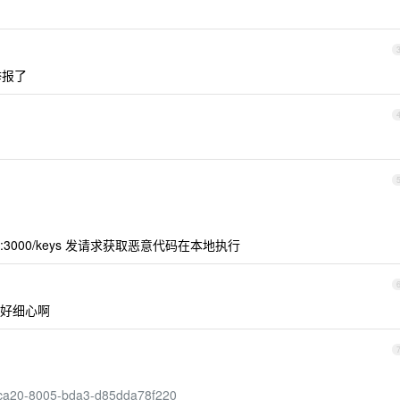
举报了
.237:3000/keys 发请求获取恶意代码在本地执行
好细心啊
a-ca20-8005-bda3-d85dda78f220