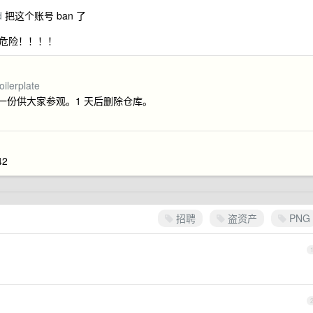
d
把这个账号 ban 了
危险！！！！
ilerplate
k 了一份供大家参观。1 天后删除仓库。
2
招聘
盗资产
PNG