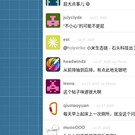
屁大点事儿 😄
julyclyde
Jul 27, 2025
“不小心”的可能不是屁
est
Jul 27, 2025
@
holystrike
小米生态链 - 石头科技
headwindx
Jul 27, 2025 via iPhone
从前排抽到后排，有点此地无银吧
leena
Jul 27, 2025 via iPhone
这个帖子味道很大啊
qiumaoyuan
Jul 27, 2025
每天早上起床上一次厕所，就没这个问
muooOOO
Jul 27, 2025