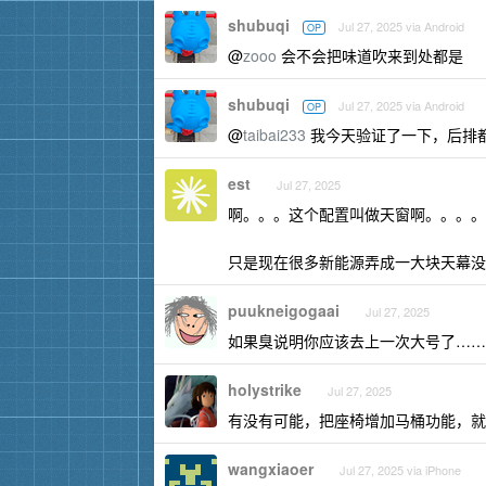
shubuqi
Jul 27, 2025 via Android
OP
@
zooo
会不会把味道吹来到处都是
shubuqi
Jul 27, 2025 via Android
OP
@
taibai233
我今天验证了一下，后排
est
Jul 27, 2025
啊。。。这个配置叫做天窗啊。。。。
只是现在很多新能源弄成一大块天幕没
puukneigogaai
Jul 27, 2025
如果臭说明你应该去上一次大号了……
holystrike
Jul 27, 2025
有没有可能，把座椅增加马桶功能，就
wangxiaoer
Jul 27, 2025 via iPhone