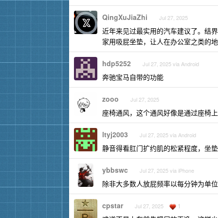
QingXuJiaZhi
Jul 27, 2025
近年来见过最实用的汽车建议了。结界
家用吸屁坐垫，让人在办公室之类的地
hdp5252
Jul 27, 2025 via Android
奔驰宝马自带的功能
zooo
Jul 27, 2025
座椅通风，这个通风好像是通过座椅上
ltyj2003
Jul 27, 2025 via Android
静音得看肛门扩约肌的松紧程度，坐垫
ybbswc
Jul 27, 2025 via iPhone
除非大多数人放屁频率以每分钟为单位
cpstar
1
Jul 27, 2025