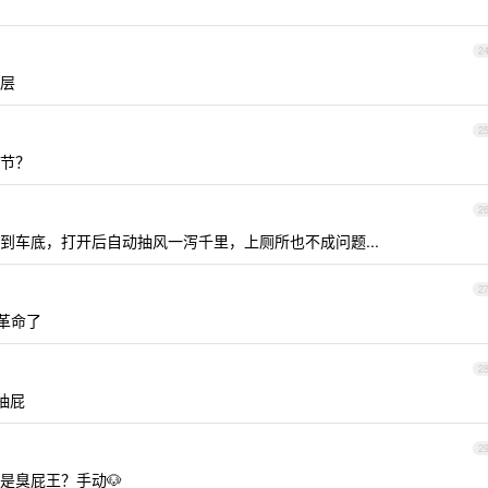
2
层
2
节？
2
到车底，打开后自动抽风一泻千里，上厕所也不成问题...
2
革命了
2
抽屁
2
是臭屁王？手动🐶