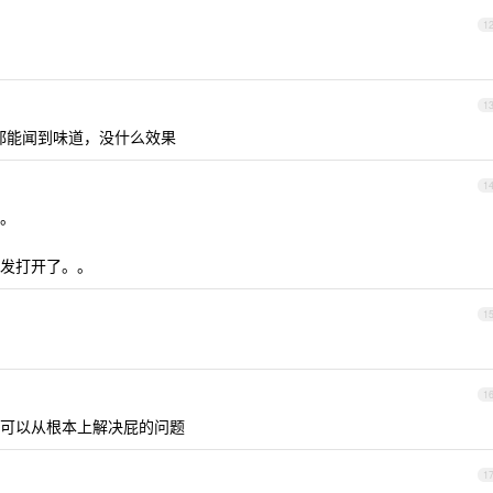
1
1
都能闻到味道，没什么效果
1
。
发打开了。。
1
1
可以从根本上解决屁的问题
1