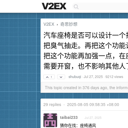
V2EX
奇思妙想
›
汽车座椅是否可以设计一个
把臭气抽走。再把这个功能
把这个功能再加强一点，在
需要开窗，也不影响其他人
shubuqi
·
Jul 27, 2025
· 9212 views
1
This topic created in 376 days ago, the info
29 replies
•
2025-08-05 09:58:35 +08:00
taibai233
Jul 27, 2025
猜你在找：座椅通风