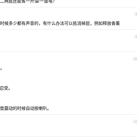
二两屁还能省一升油/一度电？
时候多少都有声音的，有什么办法可以抵消掉屁，例如释放香薰
1
住。
忍受。
垫震动的时候自动按喇叭。
1