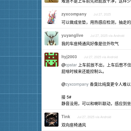
难道不是上车前先把屁放干净，这样少
zyxcompany
Jul 27, 2025
可以做成坐垫，用热感应检测，抽走的
yuyanglive
Jul 27, 2025 via Android
我的车座椅通风好像是往外吹气
ltyj2003
Jul 27, 2025 via Android
@
cpstar
上车前放不出，上车后憋不
屁啥时候来还能控制么。
@
zyxcompany
香臭比纯臭更令人难以
接 5#
静音没用，可以和喇叭联动，感应到坐
Tink
Jul 27, 2025 via Android
双向座椅通风