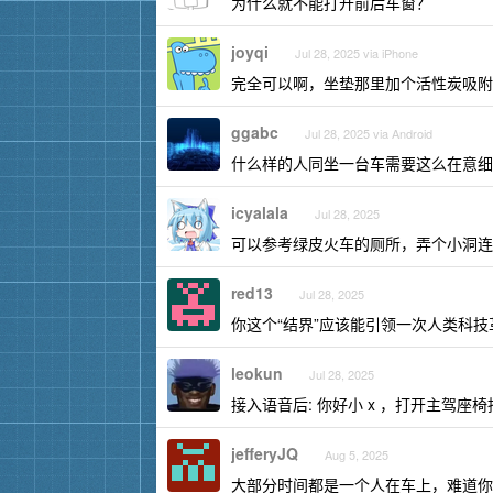
为什么就不能打开前后车窗？
joyqi
Jul 28, 2025 via iPhone
完全可以啊，坐垫那里加个活性炭吸附
ggabc
Jul 28, 2025 via Android
什么样的人同坐一台车需要这么在意细
icyalala
Jul 28, 2025
可以参考绿皮火车的厕所，弄个小洞连
red13
Jul 28, 2025
你这个“结界”应该能引领一次人类科技
leokun
Jul 28, 2025
接入语音后: 你好小 x ，打开主驾座椅
jefferyJQ
Aug 5, 2025
大部分时间都是一个人在车上，难道你