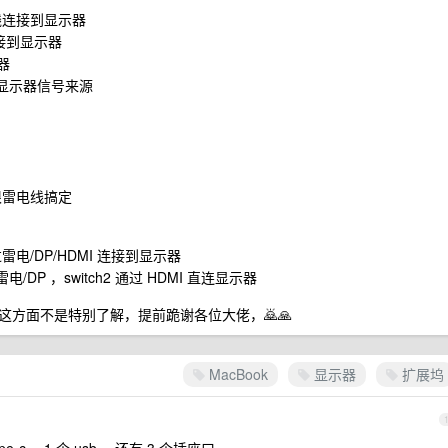
电线连接到显示器
连接到显示器
器
键切换显示器信号来源
一根雷电线搞定
电/DP/HDMI 连接到显示器
DP ，switch2 通过 HDMI 直连显示器
方面不是特别了解，提前跪谢各位大佬，🙇🙏
MacBook
显示器
扩展坞