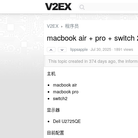
V2EX
程序员
›
macbook air + pro + sw
lippsapple
·
Jul 30, 2025
· 1891 views
This topic created in 374 days ago, the info
主机
macbook air
macbook pro
switch2
显示器
Dell U2725QE
目前配置