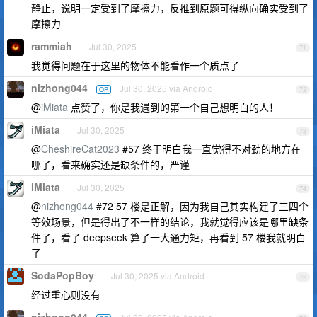
静止，说明一定受到了摩擦力，反推到原题可得纵向确实受到了
摩擦力
rammiah
Jul 30, 2025
71
我觉得问题在于这里的物体不能看作一个质点了
nizhong044
Jul 30, 2025 via Android
OP
72
@
iMiata
点赞了，你是我遇到的第一个自己想明白的人！
iMiata
Jul 30, 2025
73
@
CheshireCat2023
#57 终于明白我一直觉得不对劲的地方在
哪了，看来确实还是缺条件的，严谨
iMiata
Jul 30, 2025
74
@
nizhong044
#72 57 楼是正解，因为我自己其实构建了三四个
等效场景，但是得出了不一样的结论，我就觉得应该是哪里缺条
件了，看了 deepseek 算了一大通力矩，再看到 57 楼我就明白
了
SodaPopBoy
Jul 30, 2025 via Android
75
经过重心则没有