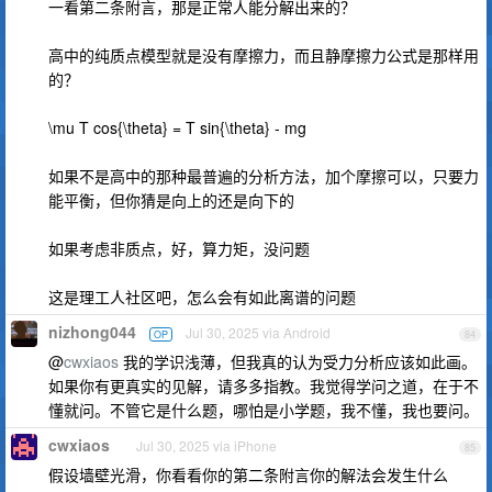
一看第二条附言，那是正常人能分解出来的？
高中的纯质点模型就是没有摩擦力，而且静摩擦力公式是那样用
的？
\mu T cos{\theta} = T sin{\theta} - mg
如果不是高中的那种最普遍的分析方法，加个摩擦可以，只要力
能平衡，但你猜是向上的还是向下的
如果考虑非质点，好，算力矩，没问题
这是理工人社区吧，怎么会有如此离谱的问题
nizhong044
Jul 30, 2025 via Android
OP
84
@
cwxiaos
我的学识浅薄，但我真的认为受力分析应该如此画。
如果你有更真实的见解，请多多指教。我觉得学问之道，在于不
懂就问。不管它是什么题，哪怕是小学题，我不懂，我也要问。
cwxiaos
Jul 30, 2025 via iPhone
85
假设墙壁光滑，你看看你的第二条附言你的解法会发生什么