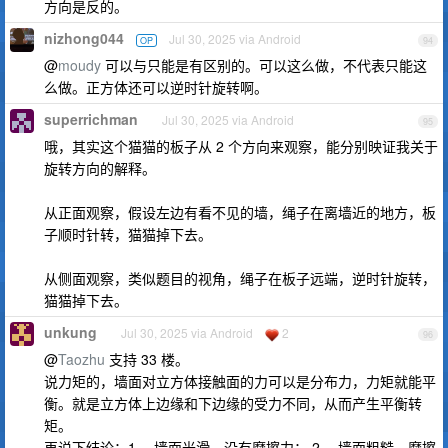
方向是反的。
nizhong044
Jul 30, 2025 via Android
OP
94
@
moudy
可以与只能是有区别的。可以这么做，不代表只能这
么做。正方体还可以逆时针旋转啊。
superrichman
Jul 30, 2025 via Android
95
哦，其实这个猫猫的板子从 2 个方向来观察，能分别映证我关于
旋转方向的解释。
从正面观察，假设左边有看不见的墙，绳子在离墙近的地方，板
子顺时针转，猫猫掉下去。
从侧面观察，类似题目的视角，绳子在板子远端，逆时针旋转，
猫猫掉下去。
unkung
Jul 30, 2025 via Android
2
96
@
Taozhu
支持 33 楼。
说力矩的，墙面对立方体接触面的力可以是分布力，力矩就能平
衡。就是立方体上边缘和下边缘的受力不同，从而产生平衡转
矩。
再说下结论：1 、墙面光滑，没有摩擦力； 2 、墙面粗糙，摩擦