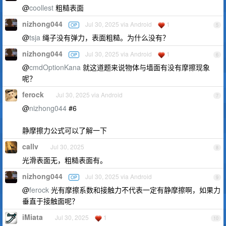
@
coollest
粗糙表面
nizhong044
Jul 30, 2025 via Android
1
OP
5
@
tsja
绳子没有弹力，表面粗糙。为什么没有？
nizhong044
Jul 30, 2025 via Android
1
OP
6
@
cmdOptionKana
就这道题来说物体与墙面有没有摩擦现象
呢？
ferock
Jul 30, 2025 via Android
7
@
nizhong044
#6
静摩擦力公式可以了解一下
callv
Jul 30, 2025
8
光滑表面无，粗糙表面有。
nizhong044
Jul 30, 2025 via Android
OP
9
@
ferock
光有摩擦系数和接触力不代表一定有静摩擦啊，如果力
垂直于接触面呢？
iMiata
Jul 30, 2025
1
10