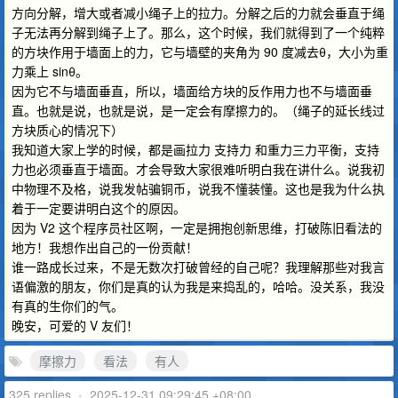
方向分解，增大或者减小绳子上的拉力。分解之后的力就会垂直于绳
子无法再分解到绳子上了。那么，这个时候，我们就得到了一个纯粹
的方块作用于墙面上的力，它与墙壁的夹角为 90 度减去θ，大小为重
力乘上 sinθ。
因为它不与墙面垂直，所以，墙面给方块的反作用力也不与墙面垂
直。也就是说，也就是说，是一定会有摩擦力的。（绳子的延长线过
方块质心的情况下）
我知道大家上学的时候，都是画拉力 支持力 和重力三力平衡，支持
力也必须垂直于墙面。才会导致大家很难听明白我在讲什么。说我初
中物理不及格，说我发帖骗铜币，说我不懂装懂。这也是我为什么执
着于一定要讲明白这个的原因。
因为 V2 这个程序员社区啊，一定是拥抱创新思维，打破陈旧看法的
地方！我想作出自己的一份贡献！
谁一路成长过来，不是无数次打破曾经的自己呢？我理解那些对我言
语偏激的朋友，你们是真的认为我是来捣乱的，哈哈。没关系，我没
有真的生你们的气。
晚安，可爱的 V 友们！
摩擦力
看法
有人
325 replies
•
2025-12-31 09:29:45 +08:00