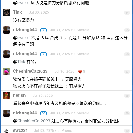
@
swczxf
应该说是你力分解的思路有问题
Tink
Jul 30, 2025
54
没有摩擦力
nizhong044
Jul 30, 2025 via Android
OP
55
@
swczxf
不是 f3 f4 合成 f1 ，而是 f1 分解为 f3 和 f4 。这么分
解没有问题。
nizhong044
Jul 30, 2025 via Android
OP
56
@
Tink
有的。
CheshireCat2023
Jul 30, 2025
8
57
物块质心在绳子延长线上 -> 无摩擦力
物块质心不在绳子延长线上 -> 有摩擦力
hefish
Jul 30, 2025
58
看起来高中物理当年考及格的都是老师送的分啊。。。
nizhong044
Jul 30, 2025 via Android
OP
59
@
CheshireCat2023
过质心有摩擦力，看附言受力分析图。
swczxf
Jul 30, 2025 via iPhone
60