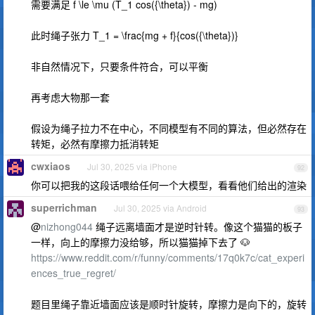
需要满足 f \le \mu (T_1 cos({\theta}) - mg)
此时绳子张力 T_1 = \frac{mg + f}{cos({\theta})}
非自然情况下，只要条件符合，可以平衡
再考虑大物那一套
假设为绳子拉力不在中心，不同模型有不同的算法，但必然存在
转矩，必然有摩擦力抵消转矩
cwxiaos
Jul 30, 2025 via iPhone
92
你可以把我的这段话喂给任何一个大模型，看看他们给出的渲染
superrichman
Jul 30, 2025 via Android
93
@
nizhong044
绳子远离墙面才是逆时针转。像这个猫猫的板子
一样，向上的摩擦力没给够，所以猫猫掉下去了 🐶
https://www.reddit.com/r/funny/comments/17q0k7c/cat_experi
ences_true_regret/
题目里绳子靠近墙面应该是顺时针旋转，摩擦力是向下的，旋转