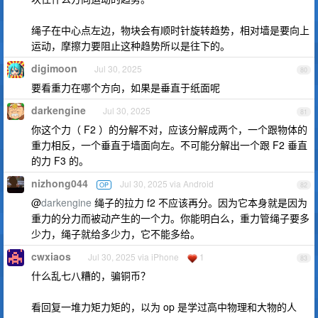
绳子在中心点左边，物块会有顺时针旋转趋势，相对墙是要向上
运动，摩擦力要阻止这种趋势所以是往下的。
digimoon
Jul 30, 2025
80
要看重力在哪个方向，如果是垂直于纸面呢
darkengine
Jul 30, 2025
81
你这个力（ F2 ）的分解不对，应该分解成两个，一个跟物体的
重力相反，一个垂直于墙面向左。不可能分解出一个跟 F2 垂直
的力 F3 的。
nizhong044
Jul 30, 2025 via Android
OP
82
@
darkengine
绳子的拉力 f2 不应该再分。因为它本身就是因为
重力的分力而被动产生的一个力。你能明白么，重力管绳子要多
少力，绳子就给多少力，它不能多给。
cwxiaos
Jul 30, 2025 via iPhone
1
83
什么乱七八糟的，骗铜币？
看回复一堆力矩力矩的，以为 op 是学过高中物理和大物的人