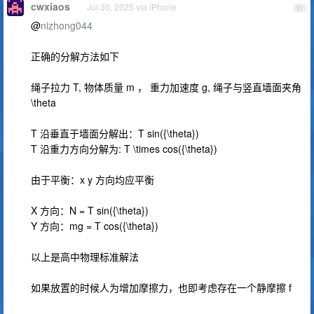
cwxiaos
Jul 30, 2025 via iPhone
91
@
nizhong044
正确的分解方法如下
绳子拉力 T, 物体质量 m ， 重力加速度 g, 绳子与竖直墙面夹角
\theta
T 沿垂直于墙面分解出：T sin({\theta})
T 沿重力方向分解为: T \times cos({\theta})
由于平衡：x y 方向均应平衡
X 方向：N = T sin({\theta})
Y 方向：mg = T cos({\theta})
以上是高中物理标准解法
如果放置的时候人为增加摩擦力，也即考虑存在一个静摩擦 f