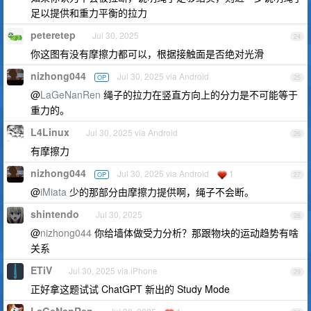
足以提供和重力平衡的拉力
peteretep
Jul 30, 2025
24
你这图有没有摩擦力都可以，根据接触面是否绝对光滑
nizhong044
Jul 30, 2025 via Android
OP
25
@
LaGeNanRen
绳子的拉力在竖直方向上的分力是不可能等于
重力的。
L4Linux
Jul 30, 2025 via Android
26
有摩擦力
nizhong044
Jul 30, 2025 via Android
1
OP
27
@
iMiata
少的那部分由摩擦力提供啊，绳子不会断。
shintendo
Jul 30, 2025
28
@
nizhong044
你给墙体做受力分析？那跟物块的运动趋势有啥
关系
ETiV
Jul 30, 2025 via iPhone
29
正好拿这题试试 ChatGPT 新出的 Study Mode