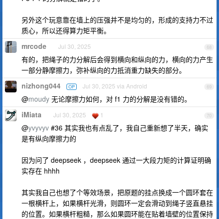
另外这个玩意靠在墙上的压强并不是均匀的，形成的支持力不过
质心，所以还得算力矩平衡。
mrcode
Jul 30, 2025
68
有的，把绳子的力分解后会得到横向和纵向的力，横向的力产生
一部分静摩擦力，弥补纵向的力抵消重力缺失的部分。
nizhong044
Jul 30, 2025 via Android
OP
69
@
moudy
无论摩擦力如何，对 f1 力的分解是没有错的。
iMiata
Jul 30, 2025
1
70
@
yvyvyv
#36 其实我也有点乱了，我自己重新想了半天，确实
是有纵向摩擦力的
因为问了 deepseek ，deepseek 通过一大段力矩的计算证明确
实存在 hhhh
其实我自己也想了个等效场景，把原题的挂点换成一个圆环套在
一根横杆上，如果横杆光滑，则圆环一定会滑动到绳子竖直悬挂
的位置。如果横杆粗糙，那么如果圆环能在贴着墙壁的位置保持