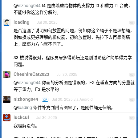
@
nizhong044
f4 是由墙壁给物体的支撑力 f3 和重力 f1 合成，
不能够你这这样分解的。
loading
Jul 30, 2025
61
是否遗漏了说明如何放置的问题，例如你这个绳子不是理想绳，
例如换成更好理解的橡皮筋，初始放置时，先拉下去再靠到墙
上，摩檫力方向就不同了。
33 楼说得很对，程序员居多得论坛还是别讨论这种简单得力学
问题。
CheshireCat2023
Jul 30, 2025
62
@
nizhong044
你画的分析图是错误的，F2 在垂直方向的分量就
等于重力，F3 是水平的
nizhong044
Jul 30, 2025 via Android
OP
63
@
loading
条件补充到附言图里了，是刚性绳无伸缩。
luckcul
Jul 30, 2025
64
我理解没有。