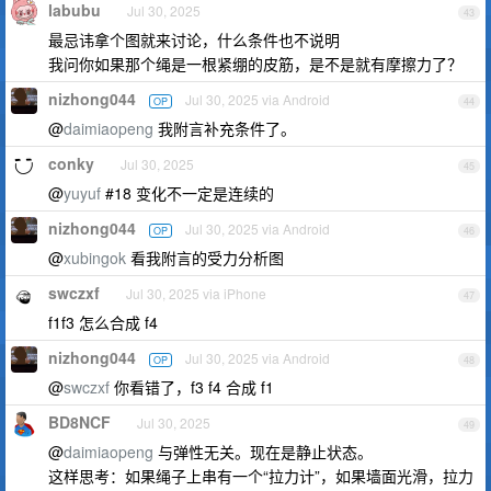
labubu
Jul 30, 2025
43
最忌讳拿个图就来讨论，什么条件也不说明
我问你如果那个绳是一根紧绷的皮筋，是不是就有摩擦力了？
nizhong044
Jul 30, 2025 via Android
OP
44
@
daimiaopeng
我附言补充条件了。
conky
Jul 30, 2025
45
@
yuyuf
#18 变化不一定是连续的
nizhong044
Jul 30, 2025 via Android
OP
46
@
xubingok
看我附言的受力分析图
swczxf
Jul 30, 2025 via iPhone
47
f1f3 怎么合成 f4
nizhong044
Jul 30, 2025 via Android
OP
48
@
swczxf
你看错了，f3 f4 合成 f1
BD8NCF
Jul 30, 2025
49
@
daimiaopeng
与弹性无关。现在是静止状态。
这样思考：如果绳子上串有一个“拉力计”，如果墙面光滑，拉力