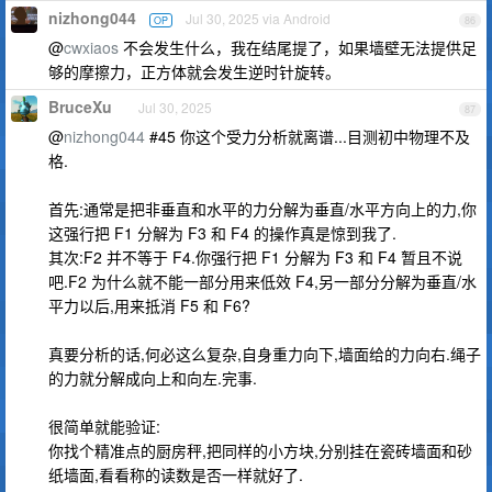
nizhong044
Jul 30, 2025 via Android
OP
86
@
cwxiaos
不会发生什么，我在结尾提了，如果墙壁无法提供足
够的摩擦力，正方体就会发生逆时针旋转。
BruceXu
Jul 30, 2025
87
@
nizhong044
#45 你这个受力分析就离谱...目测初中物理不及
格.
首先:通常是把非垂直和水平的力分解为垂直/水平方向上的力,你
这强行把 F1 分解为 F3 和 F4 的操作真是惊到我了.
其次:F2 并不等于 F4.你强行把 F1 分解为 F3 和 F4 暂且不说
吧.F2 为什么就不能一部分用来低效 F4,另一部分分解为垂直/水
平力以后,用来抵消 F5 和 F6?
真要分析的话,何必这么复杂,自身重力向下,墙面给的力向右.绳子
的力就分解成向上和向左.完事.
很简单就能验证:
你找个精准点的厨房秤,把同样的小方块,分别挂在瓷砖墙面和砂
纸墙面,看看称的读数是否一样就好了.