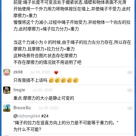
前提:绳子长度不可变且处于绷紧状态,墙壁和物体表面不光滑
开始使用一个外力用力将物体按压在墙上,并使绳子不受力,此时
摩擦力=重力
慢慢将这个力减小,过程中绳子开始受力,并给物体一个向左的拉
力,此时摩擦力+绳子拉力分力=重力
当这个力减小为 0 的时候,由于绳子的拉力左分力存在,所以存在
摩擦力,且摩擦力+拉力分力=重力
这种场景符合图片状态存在摩擦力
不存在摩擦力的情况就不用说明了吧
zk98
Jul 30, 2025
1
40
只有我插不上话吗
fregie
Jul 30, 2025
41
重点:摩擦力的大小是静止可变的
BruceXu
Jul 30, 2025
42
@
nizhong044
#24
"绳子的拉力在竖直方向上的分力是不可能等于重力的。"
为什么不可能?