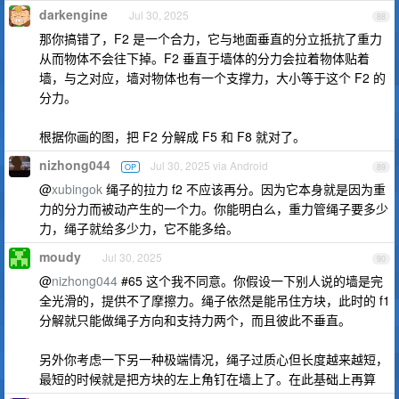
darkengine
Jul 30, 2025
88
那你搞错了，F2 是一个合力，它与地面垂直的分立抵抗了重力
从而物体不会往下掉。F2 垂直于墙体的分力会拉着物体贴着
墙，与之对应，墙对物体也有一个支撑力，大小等于这个 F2 的
分力。
根据你画的图，把 F2 分解成 F5 和 F8 就对了。
nizhong044
Jul 30, 2025 via Android
OP
89
@
xubingok
绳子的拉力 f2 不应该再分。因为它本身就是因为重
力的分力而被动产生的一个力。你能明白么，重力管绳子要多少
力，绳子就给多少力，它不能多给。
moudy
Jul 30, 2025
90
@
nizhong044
#65 这个我不同意。你假设一下别人说的墙是完
全光滑的，提供不了摩擦力。绳子依然是能吊住方块，此时的 f1
分解就只能做绳子方向和支持力两个，而且彼此不垂直。
另外你考虑一下另一种极端情况，绳子过质心但长度越来越短，
最短的时候就是把方块的左上角钉在墙上了。在此基础上再算