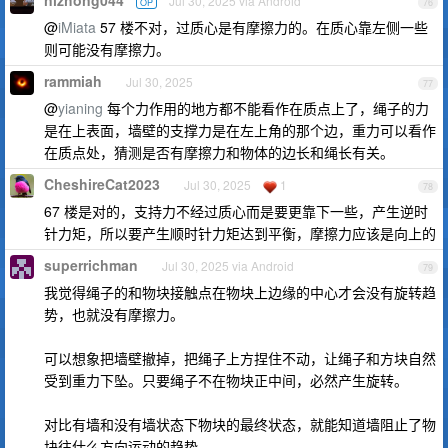
nizhong044
Jul 30, 2025 via Android
OP
76
@
iMiata
57 楼不对，过质心是有摩擦力的。在质心靠左侧一些
则可能没有摩擦力。
rammiah
Jul 30, 2025
77
@
yianing
每个力作用的地方都不能看作在质点上了，绳子的力
是在上表面，墙壁的支撑力是在左上角的那个边，重力可以看作
在质点处，猜测是否有摩擦力和物体的边长和绳长有关。
CheshireCat2023
Jul 30, 2025
1
78
67 楼是对的，支持力不经过质心而是要更靠下一些，产生逆时
针力矩，所以要产生顺时针力矩达到平衡，摩擦力应该是向上的
superrichman
Jul 30, 2025 via Android
79
我觉得绳子的和物块接触点在物块上边缘的中心才会没有旋转趋
势，也就没有摩擦力。
可以想象把墙壁撤掉，把绳子上方捏住不动，让绳子和方块自然
受到重力下坠。只要绳子不在物块正中间，必然产生旋转。
对比有墙和没有墙状态下物块的最终状态，就能知道墙阻止了物
块往什么方向运动的趋势。