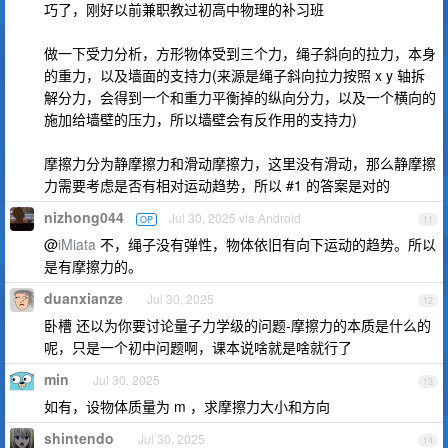
巧了，刚好以前兼职教过初高中物理的补习班
做一下受力分析，方形物体受到三个力，绳子斜向的拉力，本身
的重力，以及墙面的支持力(来源是绳子斜向拉力按照 x y 轴拆
解分力，会得到一个和重力平衡掉的纵向分力，以及一个横向的
施加给墙壁的压力，所以墙壁会有反作用的支持力)
摩擦力分为静摩擦力和滑动摩擦力，这里没有滑动，那么静摩擦
力需要考虑是否有相对运动趋势，所以 #1 的答案是对的
nizhong044
Jul 30, 2025 via Android
OP
11
@
iMiata
不，绳子没有弹性，物体依旧有向下运动的趋势。所以
是有摩擦力的。
duanxianze
Jul 30, 2025
12
卧槽 还以为你要讨论量子力学级的问题-摩擦力的本质是什么的
呢，只是一个初中问题啊，课本说啥就是啥就行了
min
Jul 30, 2025
13
如有，设物体质量为 m ，求摩擦力大小和方向
shintendo
Jul 30, 2025
14