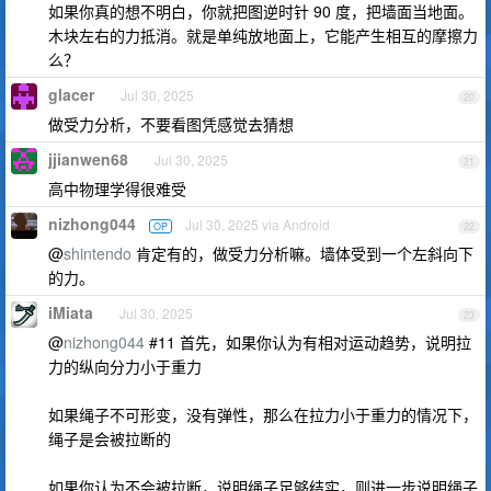
如果你真的想不明白，你就把图逆时针 90 度，把墙面当地面。
木块左右的力抵消。就是单纯放地面上，它能产生相互的摩擦力
么？
glacer
Jul 30, 2025
20
做受力分析，不要看图凭感觉去猜想
jjianwen68
Jul 30, 2025
21
高中物理学得很难受
nizhong044
Jul 30, 2025 via Android
OP
22
@
shintendo
肯定有的，做受力分析嘛。墙体受到一个左斜向下
的力。
iMiata
Jul 30, 2025
23
@
nizhong044
#11 首先，如果你认为有相对运动趋势，说明拉
力的纵向分力小于重力
如果绳子不可形变，没有弹性，那么在拉力小于重力的情况下，
绳子是会被拉断的
如果你认为不会被拉断，说明绳子足够结实，则进一步说明绳子