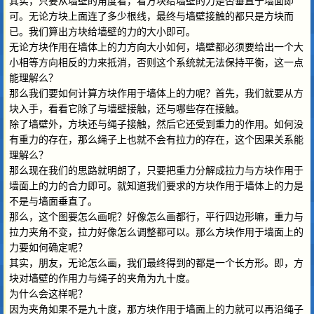
其实，只要从墙壁的角度看，看方块给墙壁的力是否垂直于墙面即
可。无论方块上面连了多少根线，最终与墙壁接触的都只是方块而
已。我们算出方块给墙壁的力的大小即可。
无论方块作用在墙体上的力方向大小如何，墙壁都必须要给出一个大
小相等方向相反的力来抵消，否则这个系统就无法保持平衡，这一点
能理解么？
那么我们要如何计算方块作用于墙体上的力呢？首先，我们就要从方
块入手，看看它除了与墙壁接触，还与哪些存在接触。
除了墙壁外，方块还与绳子接触，然后它还受到重力的作用。如何没
有重力的存在，那么绳子上也就不会有拉力的存在，这个因果关系能
理解么？
那么现在我们的思路就明朗了，只要把重力分解成拉力与方块作用于
墙面上的力的合力即可。就知道我们要求的方块作用于墙体上的力是
不是与墙面垂直了。
那么，这个图要怎么画呢？好像怎么画都行，平行四边形嘛，重力与
拉力夹角不变，拉力好像怎么调整都可以。那么方块作用于墙面上的
力要如何确定呢？
其实，朋友，无论怎么画，我们最终得到的都是一个长方形。即，方
块对墙壁的作用力与绳子的夹角为九十度。
为什么会这样呢？
因为夹角如果不是九十度，那方块作用于墙面上的力就可以再沿绳子