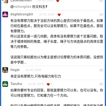
LaGeNanRen
Jul 30, 2025
1
30
@
nizhong044
你文科生❓
dxgfalcongbit
Jul 30, 2025
1
31
有没有摩擦力取决于当前方块的质心是否已经处于最低点，如果
已经在最低点，那完全可以没有摩擦力，如果不在最低点，那就
有摩擦力。
所以这其实是一道几何题，具体有没有摩擦力是个定量问题，取
决于墙体倾斜的角度、绳子长度、绳子与方块连接点的具体位置
等几何参数。
话说我只看标题也以为楼主是想讨论摩擦力的本质问题，没想到
是中学题...
fregie
Jul 30, 2025
32
肯定没有摩擦力,只有电磁力和引力
Taozhu
Jul 30, 2025
4
33
如果你要听专业的回答，那就是摩擦力可以有，也可以没有。你
可以待定摩擦力，它和重力在一个方向。
你可以矢量分解得到两个线性方程，墙壁的弹力，绳子的张力都