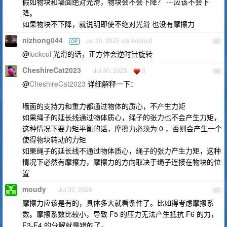
假如物块和墙面绝对光滑，物块会不会下降？ ---应该不会下
降。
如果物块不下降，就说明即使不绝对光滑 也没有摩擦力
nizhong044
Jul 30, 2025 via Android
OP
65
@
luckcul
光滑的话，正方体会逆时针旋转
CheshireCat2023
Jul 30, 2025
3
66
@
CheshireCat2023
详细解释一下：
墙面的支持力和重力都通过物体的质心，不产生力矩
如果绳子的延长线通过物体质心，绳子的张力也不会产生力矩，
这种情况下要力矩平衡的话，摩擦力必须为 0 ，否则会产生一个
使得物块转动的力矩
如果绳子的延长线不通过物体质心，绳子的张力产生力矩，这种
情况下必然有摩擦力，摩擦力的方向取决于绳子连接在物块的位
置
moudy
Jul 30, 2025
67
摩擦力应该是有的，具体多大就看条件了。比如得考虑摩擦系
数。摩擦系数比较小，导致 F5 的压力无法产生抵抗 F6 的力，
F3-F4 的分解就是错的了。