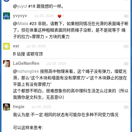
@
yuyuf
#18 跟我想的一样。
yvyvyv
Jul 30, 2025
1
36
@
iMiata
#23 非刚，请教下，如果相同情况在光滑的表面绳子断
了，但在体重这种粗糙表面同材质绳子没断，是不是就等于 绳
子的拉力+摩擦力 = 方块的重力
est
Jul 30, 2025
37
B 站搜 诺顿穹顶
LaGeNanRen
Jul 30, 2025
38
@
nizhong044
按照高中物理来看，这个绳子没有弹力，墙壁光
滑，那么“这个木块和墙面有没有摩擦力”=“这个木块静止的放在
平面上有没有摩擦力”
这个都想不明白，很难想象你的高中理科生活怎么过来的（所以
我猜你是文科生，无恶意🐶）
fregie
Jul 30, 2025
39
我认为是:不一定.相同的状态有可能存在多种不同受力情况
可以这样来思考: