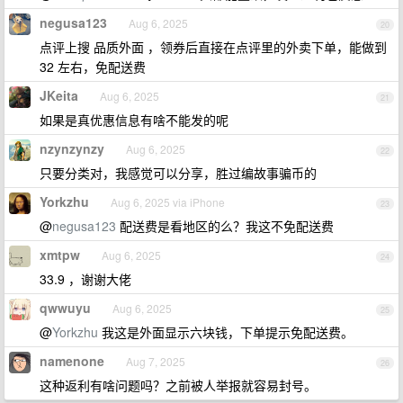
negusa123
Aug 6, 2025
20
点评上搜 品质外面 ，领券后直接在点评里的外卖下单，能做到
32 左右，免配送费
JKeita
Aug 6, 2025
21
如果是真优惠信息有啥不能发的呢
nzynzynzy
Aug 6, 2025
22
只要分类对，我感觉可以分享，胜过编故事骗币的
Yorkzhu
Aug 6, 2025 via iPhone
23
@
negusa123
配送费是看地区的么？我这不免配送费
xmtpw
Aug 6, 2025
24
33.9 ，谢谢大佬
qwwuyu
Aug 6, 2025
25
@
Yorkzhu
我这是外面显示六块钱，下单提示免配送费。
namenone
Aug 7, 2025
26
这种返利有啥问题吗？之前被人举报就容易封号。