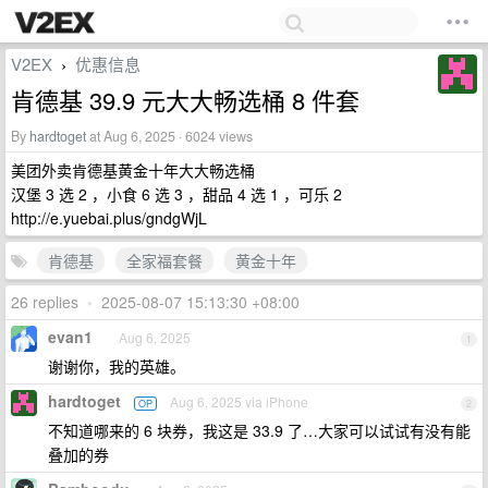
V2EX
优惠信息
›
肯德基 39.9 元大大畅选桶 8 件套
By
hardtoget
at Aug 6, 2025 · 6024 views
美团外卖肯德基黄金十年大大畅选桶
汉堡 3 选 2 ，小食 6 选 3 ，甜品 4 选 1 ，可乐 2
http://e.yuebai.plus/gndgWjL
肯德基
全家福套餐
黄金十年
26 replies
•
2025-08-07 15:13:30 +08:00
evan1
Aug 6, 2025
1
谢谢你，我的英雄。
hardtoget
Aug 6, 2025 via iPhone
OP
2
不知道哪来的 6 块券，我这是 33.9 了…大家可以试试有没有能
叠加的券