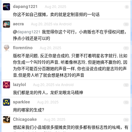
dapang1221
Aug 20, 2025
9
你这不如自己摆摊，卖的就是定制音频的一句话
aecra
Aug 20, 2025 via Android
10
@
dapang1221
我觉得你这个可行，小商贩也不在乎侵权问题，
挣点小钱还是可以的
florentino
Aug 20, 2025
11
版权不是问题, 反正你是合成的, 只要不打着明星名字就行, 比如
你生成一个叫玲玲的声音, 听着像林志玲, 但是她搞不赢你的, 因
为你不可能百分百跟她的声音一样, 你也没说合成的是志玲的声
音,但是旁人听了就会想是林志玲的声音
lazylol
Aug 20, 2025 via Android
12
我们都是龙的传人，龙虾龙眼龙马精神
sparklee
Aug 20, 2025
13
用的哪家的生成?
Chicagoake
Aug 20, 2025
14
想起来我们小县城很多摆摊卖货的很多都有很标志性的吆喝，有