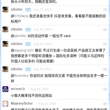
些从小听到大，感触还蛮深的。
xibobo
Aug 20, 2025
OP
15
@
0703wzq
我还准备去快手 抖音发发看，看看能不能接触到目
标用户
xibobo
Aug 20, 2025
OP
16
@
qbmiller
对的流动作案 一般也不 care
xibobo
Aug 20, 2025
OP
17
@
dapang1221
确实 不过只生成一句话音频 产品就又太单薄了
我想着是多个明星轮流播放 + 国际化多语种（可能义乌这样的
外国人比较多的 可能会需要）
xibobo
Aug 20, 2025
OP
18
@
florentino
你说的对 我得改改文案 不能完全和明显名字一模一
样
m1nm13
Aug 20, 2025
19
小贩大概率找不到你这网站
MajestySolor
Aug 20, 2025
20
懂王的那个口音语气卖货太逗了，哈哈楼主加油，很有意思的项