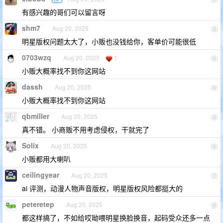
有感兴趣的哥们可以留言呀
shm7
Aug 20, 2025
2
明星版权问题太大了，小贩也没钱给你，客单价可能很低
0703wzq
Aug 20, 2025
1
3
小贩大概率找不到你这网站
dassh
Aug 20, 2025
4
小贩大概率找不到你这网站
qbmiller
Aug 20, 2025
5
真不错。 小商贩不用考虑侵权，干就完了
Solix
Aug 20, 2025
6
小贩都用大喇叭
ceilingyear
Aug 20, 2025
7
ai 评测，动漫人物声音版权，明星版权风险都挺大的
peteretep
Aug 20, 2025
8
都这样搞了，不如给哎呦喂明星换脸换音，起码受众还多一点