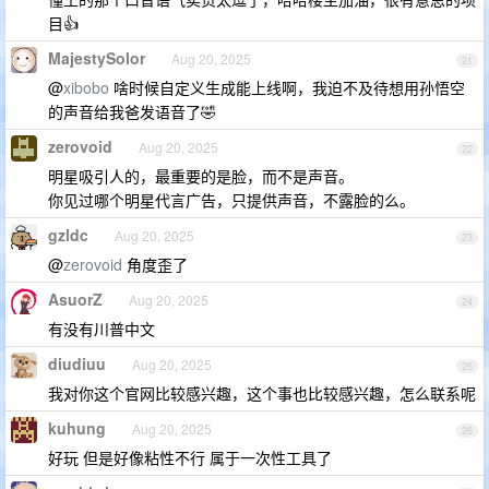
目👍
MajestySolor
Aug 20, 2025
21
@
xibobo
啥时候自定义生成能上线啊，我迫不及待想用孙悟空
的声音给我爸发语音了🤣
zerovoid
Aug 20, 2025
22
明星吸引人的，最重要的是脸，而不是声音。
你见过哪个明星代言广告，只提供声音，不露脸的么。
gzldc
Aug 20, 2025
23
@
zerovoid
角度歪了
AsuorZ
Aug 20, 2025
24
有没有川普中文
diudiuu
Aug 20, 2025
25
我对你这个官网比较感兴趣，这个事也比较感兴趣，怎么联系呢
kuhung
Aug 20, 2025
26
好玩 但是好像粘性不行 属于一次性工具了