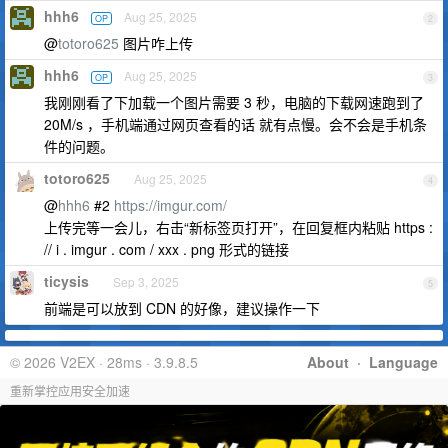
hhh6
Aug 25, 2025
OP
2
@
totoro625
图片咋上传
hhh6
Aug 25, 2025
OP
3
我刚刚看了下加载一个图片需要 3 秒，电脑的下载网速跑到了
20M/s ，手机端通过网页查看的话 就有点慢。会不会是手机条
件的问题。
totoro625
Aug 25, 2025
4
@
hhh6
#2
https://imgur.com/
上传完等一会儿，右击“新标签页打开”，在回复框内粘贴 https :
// i . imgur . com / xxx . png 形式的链接
ticysis
Sep 3, 2025
5
前端是可以放到 CDN 的好像，建议操作一下
© 2026 V2EX · 28ms · 3.9.8.5
About
·
Language
重新掌控应用安全加速