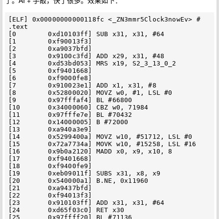
了。AI + 手敲，快了很多。效果如下：
[ELF] 0x00000000000118fc <_ZN3mmr5Clock3nowEv> # 
.text

[0        0xd10103ff] SUB x31, x31, #64

[1        0xf90013f3]

[2        0xa9037bfd]

[3        0x9100c3fd] ADD x29, x31, #48

[4        0xd53bd053] MRS x19, S2_3_13_0_2

[5        0xf9401668]

[6        0xf9000fe8]

[7        0x910023e1] ADD x1, x31, #8

[8        0x52800020] MOVZ w0, #1, LSL #0

[9        0x97fffaf4] BL #66800

[10       0x34000060] CBZ w0, 71984

[11       0x97fffe7e] BL #70432

[12       0x14000005] B #72000

[13       0xa940a3e9]

[14       0x5299400a] MOVZ w10, #51712, LSL #0

[15       0x72a7734a] MOVK w10, #15258, LSL #16

[16       0x9b0a2120] MADD x0, x9, x10, 8

[17       0xf9401668]

[18       0xf9400fe9]

[19       0xeb09011f] SUBS x31, x8, x9

[20       0x540000a1] B.NE, 0x11960

[21       0xa9437bfd]

[22       0xf94013f3]

[23       0x910103ff] ADD x31, x31, #64

[24       0xd65f03c0] RET x30

[25       0x97ffff20] BL #71136
