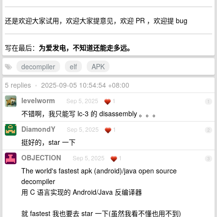
还是欢迎大家试用，欢迎大家提意见，欢迎 PR ，欢迎提 bug
写在最后：
为爱发电，不知道还能走多远。
decompiler
elf
APK
5 replies
•
2025-09-05 10:54:54 +08:00
levelworm
Sep 5, 2025
1
1
不错啊，我只能写 lc-3 的 disassembly 。。。
DiamondY
Sep 5, 2025
1
2
挺好的，star 一下
OBJECTION
Sep 5, 2025
1
3
The world's fastest apk (android)/java open source
decompiler
用 C 语言实现的 Android/Java 反编译器
就 fastest 我也要去 star 一下(虽然我看不懂也用不到)