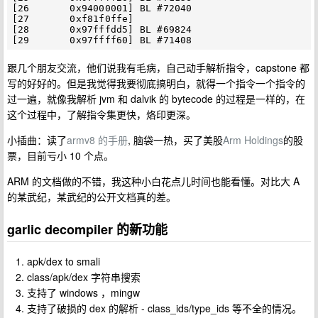
[26       0x94000001] BL #72040

[27       0xf81f0ffe]

[28       0x97fffdd5] BL #69824

跟几个朋友交流，他们说我有毛病，自己动手解析指令，capstone 都
写的好好的。但是我觉得我要彻底搞明白，就得一个指令一个指令的
过一遍，就像我解析 jvm 和 dalvik 的 bytecode 的过程是一样的，在
这个过程中，了解指令集更快，烙印更深。
小插曲：读了
armv8 的手册
, 脑袋一热，买了美股
Arm Holdings
的股
票，目前亏小 10 个点。
ARM 的文档做的不错，我这种小白花点儿时间也能看懂。对比大 A
的某武纪，某武纪的公开文档真的差。
garlic decompiler 的新功能
apk/dex to smali
class/apk/dex 字符串搜索
支持了 windows ，mingw
支持了破损的 dex 的解析 - class_ids/type_ids 等不全的情况。