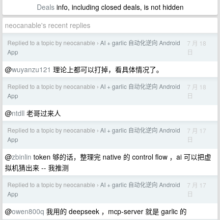
Deals
info, including closed deals, is not hidden
neocanable's recent replies
Replied to a topic by neocanable
AI + garlic 自动化逆向 Android
7 月 18
›
日
App
@
wuyanzu121
理论上都可以打掉，看具体情况了。
Replied to a topic by neocanable
AI + garlic 自动化逆向 Android
7 月 18
›
日
App
@
ntdll
老哥过来人
Replied to a topic by neocanable
AI + garlic 自动化逆向 Android
7 月 17
›
日
App
@
zbinlin
token 够的话，整理完 native 的 control flow ，ai 可以把虚
拟机猜出来 -- 我推测
Replied to a topic by neocanable
AI + garlic 自动化逆向 Android
7 月 17
›
日
App
@
owen800q
我用的 deepseek ，mcp-server 就是 garlic 的