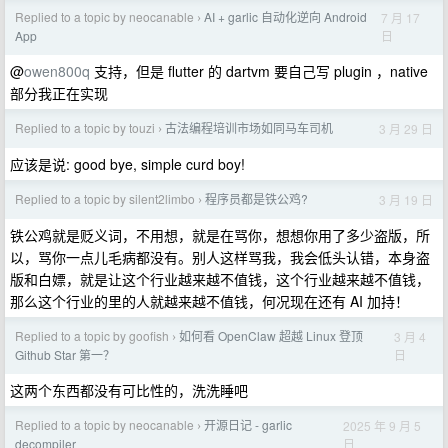
Replied to a topic by neocanable
AI + garlic 自动化逆向 Android
7 月 17
›
日
App
@
owen800q
支持，但是 flutter 的 dartvm 要自己写 plugin ，native
部分我正在实现
Replied to a topic by touzi
古法编程培训市场如同马车司机
3 月 29 日
›
应该是说: good bye, simple curd boy!
Replied to a topic by silent2limbo
程序员都是铁公鸡?
3 月 19 日
›
铁公鸡就是贬义词，不用想，就是在骂你，想想你用了多少盗版，所
以，骂你一点儿毛病都没有。别人这样骂我，我会低头认错，本身盗
版和白嫖，就是让这个行业越来越不值钱，这个行业越来越不值钱，
那么这个行业的里的人就越来越不值钱，何况现在还有 AI 加持！
Replied to a topic by goofish
如何看 OpenClaw 超越 Linux 登顶
3 月 4
›
日
Github Star 第一？
这两个东西都没有可比性的，洗洗睡吧
Replied to a topic by neocanable
开源日记 - garlic
2025 年 9 月 5
›
日
decompiler