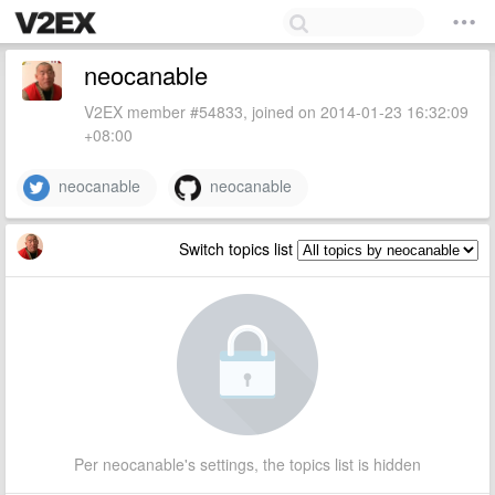
neocanable
V2EX member #54833, joined on 2014-01-23 16:32:09
+08:00
neocanable
neocanable
Switch topics list
Per neocanable's settings, the topics list is hidden