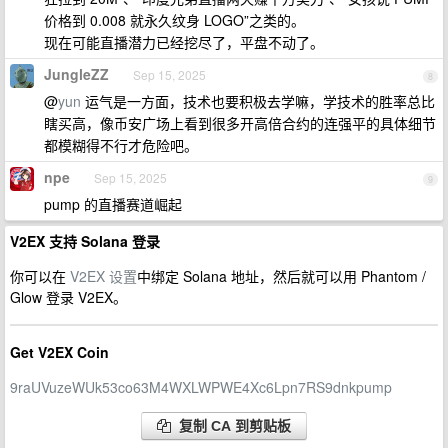
价格到 0.008 就永久纹身 LOGO”之类的。
现在可能直播潜力已经挖尽了，平盘不动了。
JungleZZ
Sep 15, 2025
8
@
yun
运气是一方面，技术也要积极去学嘛，学技术的胜率总比
瞎买高，像币安广场上看到很多开高倍合约的连强平的具体细节
都模糊得不行才危险吧。
npe
Sep 15, 2025
9
pump 的直播赛道崛起
V2EX 支持 Solana 登录
你可以在
V2EX 设置
中绑定 Solana 地址，然后就可以用 Phantom /
Glow 登录 V2EX。
Get V2EX Coin
9raUVuzeWUk53co63M4WXLWPWE4Xc6Lpn7RS9dnkpump
复制 CA 到剪贴板