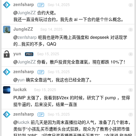
zenfsharp
Sep 14, 2025
OP
2
@
JungleZZ
合约大佬。
我还一直没有玩过合约，我先去 ai 一下合约是个什么概念。
JungleZZ
Sep 14, 2025
3
@
zenfsharp
呃我也是昨天晚上高强度和 deepseek 对话现学
的...我买的不多，QAQ
yun
Sep 15, 2025
PRO
4
@
JungleZZ
你看，散戶投資完全靠運氣，現在都跌 10%了！
zenfsharp
Sep 15, 2025
OP
5
@
yun
确实全靠运气，我这也已经全跑了。
luckzk
Sep 15, 2025
6
PUMP 太强了，我看到$V2ex 的时候，研究了下 pump ，觉得
挺牛逼的，后来没买，结果一直涨
zenfsharp
Sep 15, 2025
OP
7
@
luckzk
前几天是因为周末直播拉动的人气，准备了几个剧本，
类似于“小孩乱买币遭断头台式狂跌，观众为了教育小孩把市值
狂拉到 20M”、“印度兄弟直播两天赚千万美刀”、“女孩说 PUMP