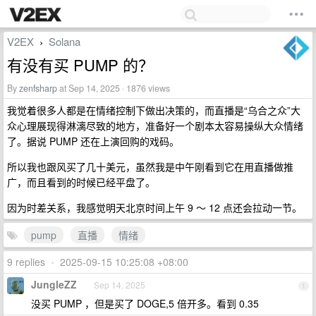
V2EX
Solana
›
有没有买 PUMP 的？
By
zenfsharp
at Sep 14, 2025 · 1876 views
我觉着很多人都是在情绪控制下做出决策的，而直播是“乌合之众”大
众心理展现得淋漓尽致的地方，准备好一个剧本太容易操纵大众情绪
了。据说 PUMP 还在上演回购的戏码。
所以我也跟风买了几十美元，虽然我是中午刚看到它在用直播做推
广，而且看到的时候已经平盘了。
因为时差关系，我感觉明天北京时间上午 9 ～ 12 点还会拉动一节。
pump
直播
情绪
9 replies
•
2025-09-15 10:25:08 +08:00
JungleZZ
Sep 14, 2025
1
没买 PUMP ，但是买了 DOGE,5 倍开多。看到 0.35