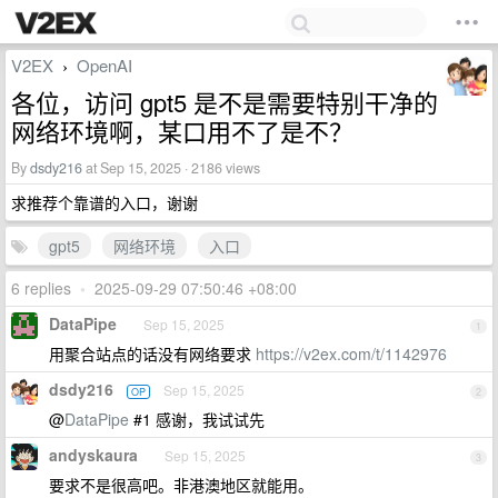
V2EX
OpenAI
›
各位，访问 gpt5 是不是需要特别干净的
网络环境啊，某口用不了是不？
By
dsdy216
at Sep 15, 2025 · 2186 views
求推荐个靠谱的入口，谢谢
gpt5
网络环境
入口
6 replies
•
2025-09-29 07:50:46 +08:00
DataPipe
Sep 15, 2025
1
用聚合站点的话没有网络要求
https://v2ex.com/t/1142976
dsdy216
Sep 15, 2025
OP
2
@
DataPipe
#1 感谢，我试试先
andyskaura
Sep 15, 2025
3
要求不是很高吧。非港澳地区就能用。