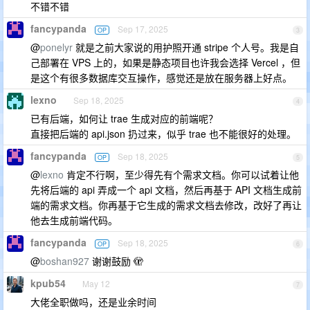
不错不错
fancypanda
Sep 17, 2025
OP
3
@
ponelyr
就是之前大家说的用护照开通 stripe 个人号。我是自
己部署在 VPS 上的，如果是静态项目也许我会选择 Vercel ，但
是这个有很多数据库交互操作，感觉还是放在服务器上好点。
lexno
Sep 18, 2025
4
已有后端，如何让 trae 生成对应的前端呢？
直接把后端的 api.json 扔过来，似乎 trae 也不能很好的处理。
fancypanda
Sep 18, 2025
OP
5
@
lexno
肯定不行啊，至少得先有个需求文档。你可以试着让他
先将后端的 api 弄成一个 api 文档，然后再基于 API 文档生成前
端的需求文档。你再基于它生成的需求文档去修改，改好了再让
他去生成前端代码。
fancypanda
Sep 18, 2025
OP
6
@
boshan927
谢谢鼓励 🫣
kpub54
May 12
7
大佬全职做吗，还是业余时间