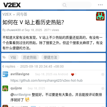
V2EX
问与答
›
如何在 V 站上看历史热贴？
By
chuwei430
at Sep 18, 2025 · 2071 views
不知道大家有没有发现，V 站上不少热贴的质量还挺高的，有没有一
个合集看到过往的热贴，除了搜索之外。但这个搜索太麻烦了，有没
有什么便捷的方法。
V站
历史热贴
便捷方法
6 replies
•
2025-09-18 20:34:45 +08:00
avrillavigne
Sep 18, 2025 via Android
1
1
https://github.com/lonnyzhang423/v2ex-hot-hub
quijote
Sep 18, 2025
2
@
avrillavigne
整挺好，不过要是有大集合，并且能按评论数排
序就好了