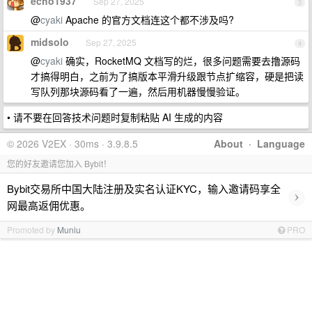
echo1937
Sep 27, 2025
3
@
cyaki
Apache 的官方文档连这个都不涉及吗?
midsolo
Sep 27, 2025
4
@
cyaki
确实，RocketMQ 文档写的烂，很多问题需要去撸源码
才搞得明白，之前为了搞版本平滑升级跟节点扩缩容，硬是把读
写队列那块源码看了一遍，然后用机器慢慢验证。
• 请不要在回答技术问题时复制粘贴 AI 生成的内容
© 2026 V2EX · 30ms · 3.9.8.5
About
·
Language
您的好友邀请您加入 Bybit！
Bybit交易所中国大陆注册及实名认证KYC，输入邀请码享全
›
网最高返佣优惠。
Promoted by
Muniu
PRO