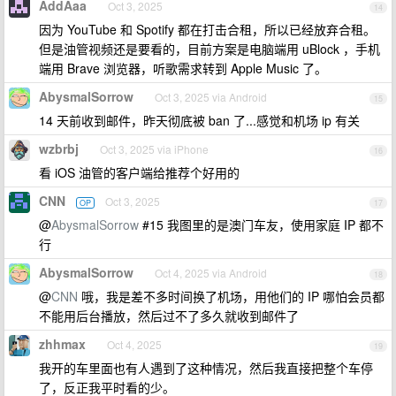
AddAaa
Oct 3, 2025
14
因为 YouTube 和 Spotify 都在打击合租，所以已经放弃合租。
但是油管视频还是要看的，目前方案是电脑端用 uBlock ，手机
端用 Brave 浏览器，听歌需求转到 Apple Music 了。
AbysmalSorrow
Oct 3, 2025 via Android
15
14 天前收到邮件，昨天彻底被 ban 了...感觉和机场 ip 有关
wzbrbj
Oct 3, 2025 via iPhone
16
看 iOS 油管的客户端给推荐个好用的
CNN
Oct 3, 2025
OP
17
@
AbysmalSorrow
#15 我图里的是澳门车友，使用家庭 IP 都不
行
AbysmalSorrow
Oct 4, 2025 via Android
18
@
CNN
哦，我是差不多时间换了机场，用他们的 IP 哪怕会员都
不能用后台播放，然后过不了多久就收到邮件了
zhhmax
Oct 4, 2025
19
我开的车里面也有人遇到了这种情况，然后我直接把整个车停
了，反正我平时看的少。