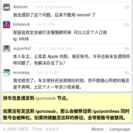
Ashore
Oct 8, 2025 via Android
20
我也遇到了这个问题。后来干脆用 vanced 了
kirieievk
Oct 9, 2025
21
家庭组肯定会被打击慢慢都死掉. 可以土区个人订阅
tg: tr838
superhxl
Oct 13, 2025 via iPad
22
本人车主，土耳其 Apple 内购，美区账号。今天也有车友遇到同
样问题了，有解决办法了么？
wooway
Nov 10, 2025
23
我也碰到了，车主很好还说退相应的钱，但不能随心所欲的看还
是不爽啊。土区个人一年多少钱来着。
拼车信息请发到
/go/cosub
节点。
如果没有发送到 /go/cosub，那么会被移动到 /go/pointless 同时
账号会被降权。如果持续触发这样的移动，会导致账号被禁用。
© 2026 V2EX · 77ms · 3.9.8.5
About
·
Language