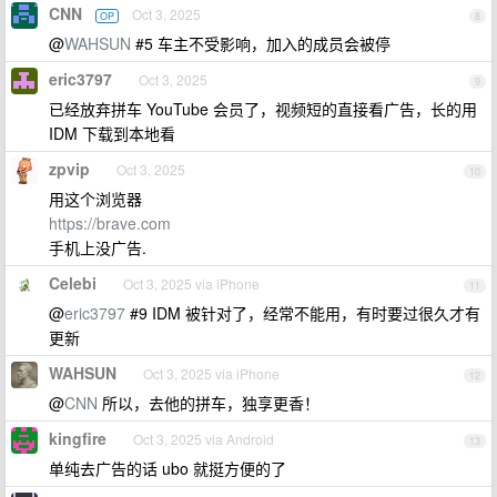
CNN
Oct 3, 2025
OP
8
@
WAHSUN
#5 车主不受影响，加入的成员会被停
eric3797
Oct 3, 2025
9
已经放弃拼车 YouTube 会员了，视频短的直接看广告，长的用
IDM 下载到本地看
zpvip
Oct 3, 2025
10
用这个浏览器
https://brave.com
手机上没广告.
Celebi
Oct 3, 2025 via iPhone
11
@
eric3797
#9 IDM 被针对了，经常不能用，有时要过很久才有
更新
WAHSUN
Oct 3, 2025 via iPhone
12
@
CNN
所以，去他的拼车，独享更香！
kingfire
Oct 3, 2025 via Android
13
单纯去广告的话 ubo 就挺方便的了