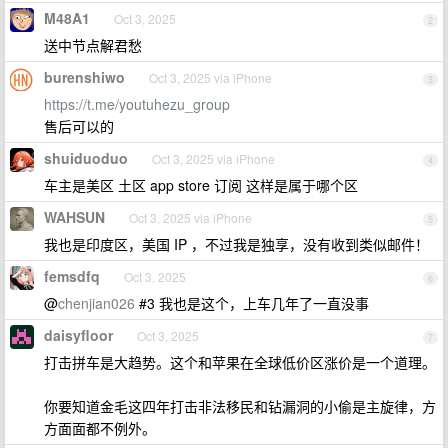
M48A1
Oct 3, 2025
2
送中节点解君愁
burenshiwo
Oct 3, 2025 via iPhone
3
https://t.me/youtuhezu_group
售后可以的
shuiduoduo
Oct 3, 2025 via iPhone
4
车主是美区 土区 app store 订阅 这样是属于哪个区
WAHSUN
Oct 3, 2025 via iPhone
5
我也是印度区，美国 IP ，不过我是独享，没有收到类似邮件！
femsdfq
Oct 3, 2025
6
@
chenjian026
#3 我也是这个，上车几年了一直没事
daisyfloor
Oct 3, 2025
7
打击拼车是大趋势。这个和苹果在全球低价区涨价是一个道理。
你要知道金毛这四年打击非法移民和钻漏洞的小偷是主旋律，方
方面面都不例外。