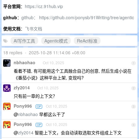
平台官网
：
https://cz.91hub.vip
github
：
github： https://github.com/ponysb/91Writing/tree/agentic
使用文档
：
飞书文档
AI写作工具
Agentic模式
ReAct标准
18 replies
•
2025-10-28 11:14:06 +08:00
nbhaohao
Oct 10, 2025
1
看着不错, 有可能用这个工具融合自己的创意, 然后生成小说在
《番茄小说》这种平台上架, 变现吗?
zfy2014
Oct 10, 2025
2
只有前一章的上下文？
Pony996
Oct 10, 2025
OP
3
@
nbhaohao
早都这么干了
Pony996
Oct 10, 2025
OP
4
@
zfy2014
智能上下文，会自动读取选取文件组成上下文