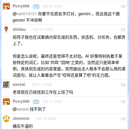
Pony996
Oct 10, 2025
OP
12
@
csh010101
你要不先把名字打对，gemini ，而且我这个跟
gemini 不冲突啊
dimlau
Oct 10, 2025
13
前阵子我也在试着搞内容生成的东西，状态机、分任务，也都弄
上了。
但是怎么说呢，最终还是觉得不太对劲。AI 好像特别执着于某
些特定的词汇，比如“共鸣””回响“之类的，当然这只是简单举
例，具体到生成的内容里面，突然崩出活人根本不会那么用的遣
词造句，就让人看着会产生”哎呀还是算了吧“的无力感。
saveai
Oct 11, 2025
14
老哥现在已经找到工作在上班了吗
Pony996
Oct 11, 2025
OP
15
@
saveai
找不到了
Jesmora
Oct 13, 2025
16
确实牛逼的