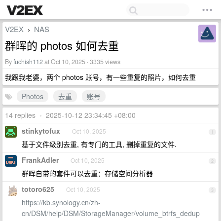
V2EX
NAS
›
群晖的 photos 如何去重
By
fuchish112
at Oct 10, 2025 · 3335 views
我跟我老婆，两个 photos 账号，有一些重复的照片，如何去重
Photos
去重
账号
14 replies
•
2025-10-12 23:34:45 +08:00
stinkytofux
Oct 10, 2025
1
基于文件级别去重, 有专门的工具, 删掉重复的文件.
FrankAdler
Oct 10, 2025
2
群晖自带的套件可以去重：存储空间分析器
totoro625
Oct 10, 2025
3
https://kb.synology.cn/zh-
cn/DSM/help/DSM/StorageManager/volume_btrfs_dedup