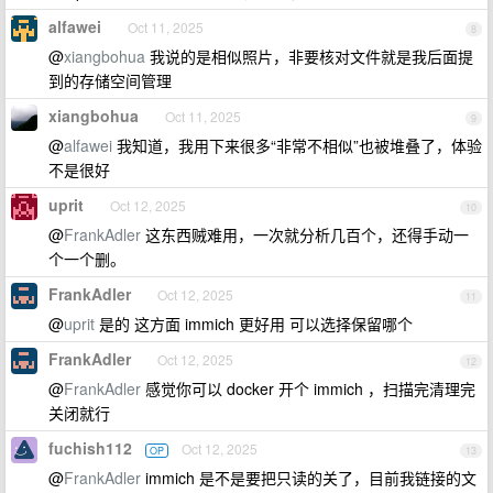
alfawei
Oct 11, 2025
8
@
xiangbohua
我说的是相似照片，非要核对文件就是我后面提
到的存储空间管理
xiangbohua
Oct 11, 2025
9
@
alfawei
我知道，我用下来很多“非常不相似”也被堆叠了，体验
不是很好
uprit
Oct 12, 2025
10
@
FrankAdler
这东西贼难用，一次就分析几百个，还得手动一
个一个删。
FrankAdler
Oct 12, 2025
11
@
uprit
是的 这方面 immich 更好用 可以选择保留哪个
FrankAdler
Oct 12, 2025
12
@
FrankAdler
感觉你可以 docker 开个 immich ，扫描完清理完
关闭就行
fuchish112
Oct 12, 2025
OP
13
@
FrankAdler
immich 是不是要把只读的关了，目前我链接的文