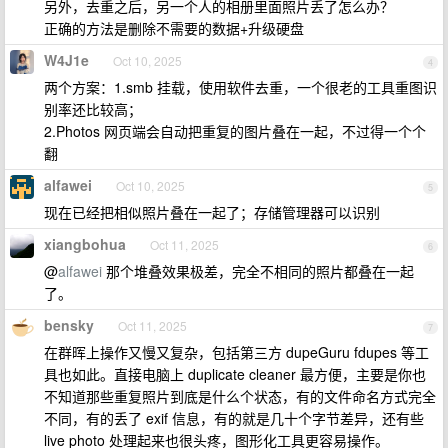
另外，去重之后，另一个人的相册里面照片丢了怎么办？
正确的方法是删除不需要的数据+升级硬盘
W4J1e
Oct 10, 2025
4
两个方案：1.smb 挂载，使用软件去重，一个很老的工具重图识
别率还比较高；
2.Photos 网页端会自动把重复的图片叠在一起，不过得一个个
翻
alfawei
Oct 10, 2025
5
现在已经把相似照片叠在一起了；存储管理器可以识别
xiangbohua
Oct 11, 2025
6
@
alfawei
那个堆叠效果极差，完全不相同的照片都叠在一起
了。
bensky
Oct 11, 2025
7
在群晖上操作又慢又复杂，包括第三方 dupeGuru fdupes 等工
具也如此。直接电脑上 duplicate cleaner 最方便，主要是你也
不知道那些重复照片到底是什么个状态，有的文件命名方式完全
不同，有的丢了 exif 信息，有的就是几十个字节差异，还有些
live photo 处理起来也很头疼，图形化工具更容易操作。