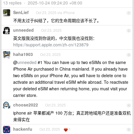
13 replies
•
2025-10-24 09:24:20 +08:00
SenLief
Oct 23, 2025 via iPhone
1
不用太过于纠结了，它的生命周期应该不长了。
unneeded
Oct 23, 2025
2
英文版我没找到你说的，中文版我也没找到：
https://support.apple.com/zh-cn/123879
haha1903
Oct 23, 2025
3
@
unneeded
#1 You can have up to two eSIMs on the same
iPhone Air purchased in China mainland. If you already have
two eSIMs on your iPhone Air, you will have to delete one to
activate an additional travel eSIM while abroad. To reactivate
your deleted eSIM when returning home, you must visit your
carrier store.
choose2022
Oct 23, 2025
4
iphone air 苹果都减产 100 万台；真正跨地域用户还是准备双机
来得实在
hackenfu
Oct 23, 2025
1
5