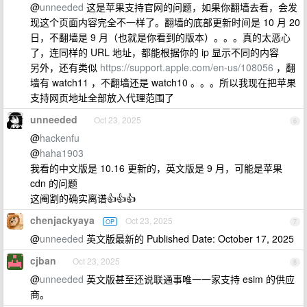
@
unneeded
这是苹果支持官网的问题，如果你翻墙去看，会发
现这个页面内容完全不一样了。翻墙的底部更新时间是 10 月 20
日，不翻墙是 9 月（也就是你看到的版本）。。。真的太恶心
了，连同样的 URL 地址，都能根据你的 ip 显示不同的内容
另外，还有类似
https://support.apple.com/en-us/108056
，翻
墙有 watch11 ，不翻墙还是 watch10 。。。所以我现在把苹果
支持网页地址全部放入代理范围了
unneeded
Oct 23, 2025
6
@
hackenfu
@
haha1903
我看的中文版是 10.16 更新的，英文版是 9 月，可能是苹果
cdn 的问题
这阉割的确实离谱👍👍👍
chenjackyaya
Oct 23, 2025
OP
7
@
unneeded
英文版最新的 Published Date: October 17, 2025
cjban
Oct 23, 2025
8
@
unneeded
英文版甚至还说联通事唯一一家支持 esim 的供应
商。