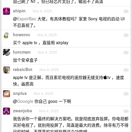
自己刷了 N1 ，但已经芯片太旧了，输出不了高清
shipin
Nov 4, 2025
38
@
EspoirBao
大佬，有具体教程吗？家里 Sony 电视的启动 UI
不忍直视了。
howeroc
Nov 4, 2025
39
买个 apple tv ，直接用 airplay
funcman
Nov 4, 2025
40
加个安卓盒子
rabsicBot
Nov 4, 2025
41
apple tv 是正解，而且索尼电视的遥控器无缝支持tv ，速度
快，画质高
xnplus
Nov 4, 2025
42
@
GooogIe
你自己 gooo 一下啊
zwanjobs
Nov 4, 2025
43
我告诉你一个最终的解决方案吧。就是彻底放弃投屏。你电视都
买好电视了，就别用投屏了，简直是最大的浪费。除非有万不得
已的时候，不然真的忘掉投屏这个功能吧。