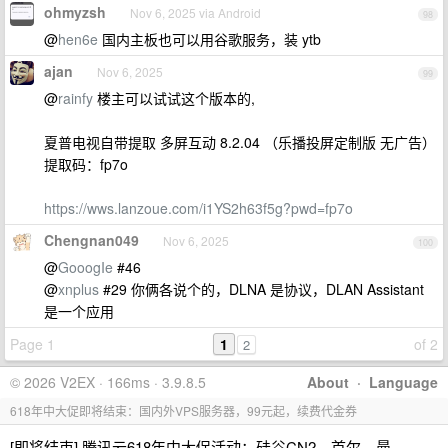
ohmyzsh
Nov 6, 2025 via Android
98
@
hen6e
国内主板也可以用谷歌服务，装 ytb
ajan
Nov 6, 2025
99
@
rainfy
楼主可以试试这个版本的,
夏普电视自带提取 多屏互动 8.2.04 （乐播投屏定制版 无广告）
提取码：fp7o
https://wws.lanzoue.com/i1YS2h63f5g?pwd=fp7o
Chengnan049
Nov 6, 2025
100
@
GooogIe
#46
@
xnplus
#29 你俩各说个的，DLNA 是协议，DLAN Assistant
是一个应用
Page 1
1
of 2
2
© 2026 V2EX · 166ms · 3.9.8.5
About
·
Language
618年中大促即将结束：国内外VPS服务器，99元起，续费代金券
[即将结束] 腾讯云618年中大促活动：硅谷CN2、首尔、曼