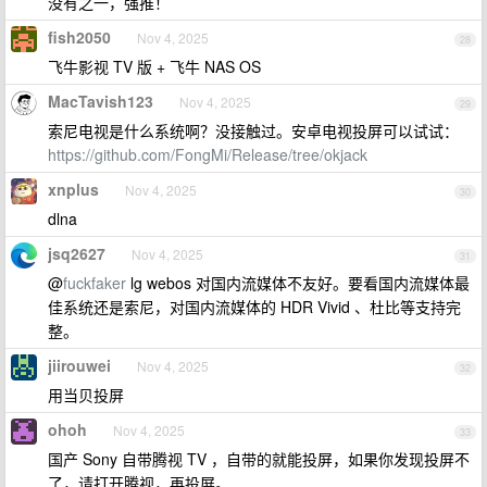
没有之一，强推！
fish2050
Nov 4, 2025
28
飞牛影视 TV 版 + 飞牛 NAS OS
MacTavish123
Nov 4, 2025
29
索尼电视是什么系统啊？没接触过。安卓电视投屏可以试试：
https://github.com/FongMi/Release/tree/okjack
xnplus
Nov 4, 2025
30
dlna
jsq2627
Nov 4, 2025
31
@
fuckfaker
lg webos 对国内流媒体不友好。要看国内流媒体最
佳系统还是索尼，对国内流媒体的 HDR Vivid 、杜比等支持完
整。
jiirouwei
Nov 4, 2025
32
用当贝投屏
ohoh
Nov 4, 2025
33
国产 Sony 自带腾视 TV ，自带的就能投屏，如果你发现投屏不
了，请打开腾视，再投屏。