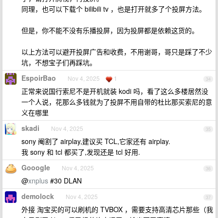
同理，也可以下载个 bilibili tv ，也是打开就多了个投屏方法。
但是，你不能不没有乐播投屏，因为投屏都是依赖这货的。
以上方法可以避开投屏广告和收费，不用谢哥，哥只是踩了不少
坑，不想宝子们再踩坑。
EspoirBao
Nov 4, 2025
1
34
正常来说国行索尼不是开机就装 kodi 吗，看了这么多楼居然没
一个人说，花那么多钱就为了投屏不用自带的杜比那买索尼的意
义在哪里
skadi
Nov 4, 2025
35
sony 阉割了 airplay,建议买 TCL,它家还有 airplay.
我 sony 和 tcl 都买了,发现还是 tcl 好用.
GooogIe
Nov 4, 2025
36
@
xnplus
#30 DLAN
demolock
Nov 4, 2025
37
外接 淘宝买的可以刷机的 TVBOX ，需要支持高清芯片那些（我