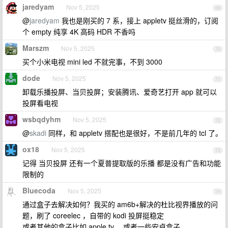
jaredyam
Nov 5, 2025
69
@
jaredyam
我也是刚买的 7 系，接上 appletv 挺丝滑的，订阅
个 empty 纯享 4K 高码 HDR 不香吗
Marszm
Nov 5, 2025
70
买个小米电视 mini led 不就完事，不到 3000
dode
Nov 5, 2025
71
卸载乐播投屏、当贝投屏；安装腾讯、爱奇艺打开 app 就可以
投屏看电视
wsbqdyhm
Nov 5, 2025
72
@
skadi
同样，和 appletv 搭配也是很好，不是前几年的 tcl 了。
ox18
Nov 5, 2025
73
记得 当贝投屏 还有一个夏普提取版的乐播 都是没有广告和功能
限制的
Bluecoda
Nov 5, 2025
74
通过盒子去解决如何？我买的 am6b+解决的杜比视界播放的问
题，刷了 coreelec ，自带的 kodi 投屏挺稳定
或者其他的盒子比如 apple tv ，或者一些安卓盒子