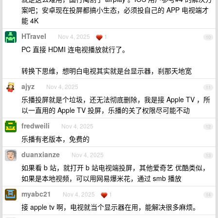
案吧；安卓现在投屏都搞小生态，必须投自己的 APP 电视端才
能 4K
HTravel
Nov 4, 2025
1
10
PC 直接 HDMI 连电视播放就行了。
转换下思维，想明白电视其实就是台显示器，刹那天地宽
ajyz
Nov 4, 2025
11
乐播投屏就是个垃圾，还无法彻底删除，我是接 Apple TV ，所
以一直用的 Apple TV 投屏，乐播的关了权限尽可能不动
fredweili
Nov 4, 2025
12
乐播有老版本，免费的
duanxianze
Nov 4, 2025
13
如果看 b 站，就打开 b 站电视端投屏，其他爱奇艺 优酷类似，
如果是本地视频，可以用网易爆米花，通过 smb 播放
myabc21
Nov 4, 2025
1
14
接 apple tv 啊，电视就当个显示器在用，能解决很多麻烦。