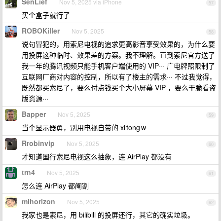
SenLief
Nov 5, 2025 via iPhone
57
买个盒子就行了
ROBOKiller
Nov 5, 2025
58
说句冒犯的，用索尼电视的追求更高影音享受效果的，为什么要
用投屏这种临时、效果差的方案。我不理解。直到索尼官方送了
我一年的腾讯视频只能手机客户端使用的 VIP··· 广电牌照限制了
互联网厂商对内容的控制，所以有了楼主的需求··· 不过我觉得，
既然都买索尼了，要么付点钱买个大小屏幕 VIP ，要么干脆看盗
版资源···
Bapper
Nov 5, 2025
59
当个显示器勇，别用电视自带的 xi tong w
Rrobinvip
Nov 5, 2025
60
才知道国行索尼电视这么抽象，连 AirPlay 都没有
trn4
Nov 5, 2025
61
怎么连 AirPlay 都阉割
mlhorizon
Nov 5, 2025
62
我家也是索尼，用 bilibili 的投屏还行，其它的确实垃圾。