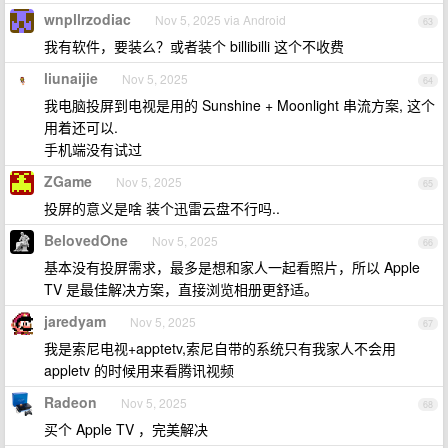
wnpllrzodiac
Nov 5, 2025 via Android
63
我有软件，要装么？或者装个 billibilli 这个不收费
liunaijie
Nov 5, 2025
64
我电脑投屏到电视是用的 Sunshine + Moonlight 串流方案, 这个
用着还可以.
手机端没有试过
ZGame
Nov 5, 2025
65
投屏的意义是啥 装个迅雷云盘不行吗..
BelovedOne
Nov 5, 2025
66
基本没有投屏需求，最多是想和家人一起看照片，所以 Apple
TV 是最佳解决方案，直接浏览相册更舒适。
jaredyam
Nov 5, 2025
67
我是索尼电视+apptetv,索尼自带的系统只有我家人不会用
appletv 的时候用来看腾讯视频
Radeon
Nov 5, 2025
68
买个 Apple TV ，完美解决