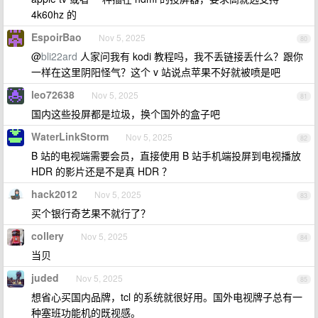
4k60hz 的
EspoirBao
Nov 5, 2025
80
@
bli22ard
人家问我有 kodi 教程吗，我不丢链接丢什么？跟你
一样在这里阴阳怪气？这个 v 站说点苹果不好就被喷是吧
leo72638
Nov 5, 2025
81
国内这些投屏都是垃圾，换个国外的盒子吧
WaterLinkStorm
Nov 5, 2025
82
B 站的电视端需要会员，直接使用 B 站手机端投屏到电视播放
HDR 的影片还是不是真 HDR ？
hack2012
Nov 5, 2025
83
买个银行奇艺果不就行了？
collery
Nov 5, 2025
84
当贝
juded
Nov 5, 2025
85
想省心买国内品牌，tcl 的系统就很好用。国外电视牌子总有一
种塞班功能机的既视感。