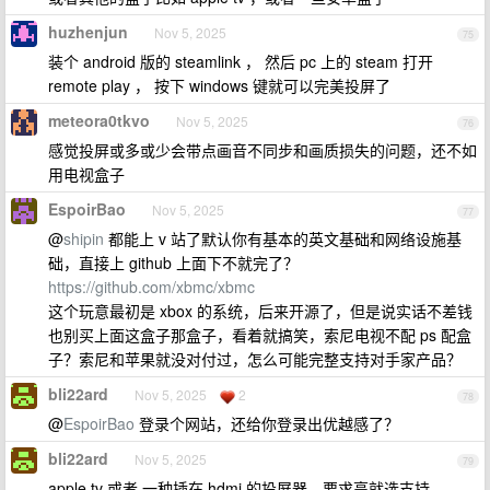
huzhenjun
Nov 5, 2025
75
装个 android 版的 steamlink ， 然后 pc 上的 steam 打开
remote play ， 按下 windows 键就可以完美投屏了
meteora0tkvo
Nov 5, 2025
76
感觉投屏或多或少会带点画音不同步和画质损失的问题，还不如
用电视盒子
EspoirBao
Nov 5, 2025
77
@
shipin
都能上 v 站了默认你有基本的英文基础和网络设施基
础，直接上 github 上面下不就完了？
https://github.com/xbmc/xbmc
这个玩意最初是 xbox 的系统，后来开源了，但是说实话不差钱
也别买上面这盒子那盒子，看着就搞笑，索尼电视不配 ps 配盒
子？索尼和苹果就没对付过，怎么可能完整支持对手家产品？
bli22ard
Nov 5, 2025
2
78
@
EspoirBao
登录个网站，还给你登录出优越感了？
bli22ard
Nov 5, 2025
79
apple tv 或者 一种插在 hdmi 的投屏器，要求高就选支持