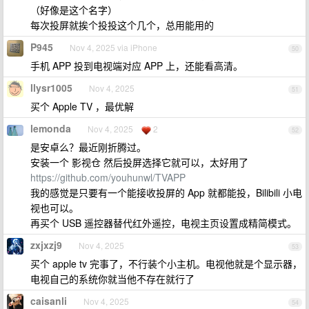
（好像是这个名字）
每次投屏就挨个投投这个几个，总用能用的
P945
Nov 4, 2025 via iPhone
50
手机 APP 投到电视端对应 APP 上，还能看高清。
llysr1005
Nov 4, 2025
51
买个 Apple TV ，最优解
lemonda
Nov 4, 2025
2
52
是安卓么？最近刚折腾过。
安装一个 影视仓 然后投屏选择它就可以，太好用了
https://github.com/youhunwl/TVAPP
我的感觉是只要有一个能接收投屏的 App 就都能投，Bilibili 小电
视也可以。
再买个 USB 遥控器替代红外遥控，电视主页设置成精简模式。
zxjxzj9
Nov 4, 2025
53
买个 apple tv 完事了，不行装个小主机。电视他就是个显示器，
电视自己的系统你就当他不存在就行了
caisanli
Nov 4, 2025
54