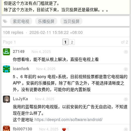
但是这个方法有点门槛就是了。
除了这个方法外，目前试下来，当贝投屏还是最优解。。。
索尼电视
乐播投屏
当贝投屏
108 replies
•
2026-02-11 15:58:22 +08:00
Page 1
1
of 2
2
27149
Nov 4, 2025
1
你想看啥，能不能从根上解决，直接在电视上看
icanfork
Nov 4, 2025
2
5 、6 年前的 sony 电视+系统，目前视频投票都是靠它电视端的
APP 。安装的乐播投屏，除了有广告之外，不能选择清晰度之
外，没有说要收费的，可能你的是内置新版
LuJyKa
Nov 4, 2025
3
我用的蓝莓投屏的电视版，以前安装的无广告无自启动，不知道
现在是什么样了。
这个是地址
https://deeprd.com/software/android/
fbi007130
Nov 4, 2025
1
4