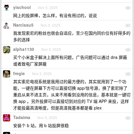
yischool
Nov 5, 2025
86
网上的投屏棒，怎么样，有没有用过的，说说
Narcissu5
Nov 5, 2025
87
我发现索尼的粉丝也很会自适应，至少在国内同价位有好得多的
多的选择
alpha1130
Nov 5, 2025
88
买个小米盒子解决上面所有问题，广告问题可以通过 dns 屏蔽
或者致电厂家屏蔽
fregie
Nov 5, 2025
89
其实索尼电视系统是我用过的最方便的，其实就用到了一个功
能，一键在屏幕下方可以直接切换 app/信号源，换了索尼除了
重启从来不进主页，从来不用看到没用的信息，基本就是一键切
换 app 。另外投屏可以直接切到对应的 TV 端 APP 来投，这样
才能投最高清晰度，但是高清我基本都是看 plex
Tadaima
Nov 5, 2025
90
安装个 b 站，用 b 站投屏很稳