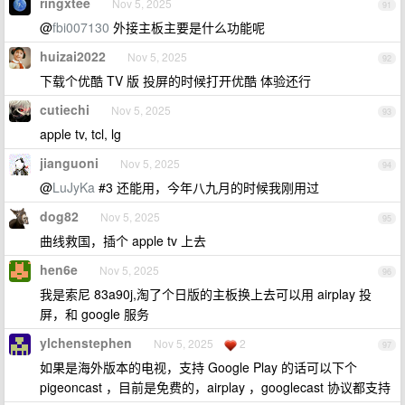
ringxtee
Nov 5, 2025
91
@
fbi007130
外接主板主要是什么功能呢
huizai2022
Nov 5, 2025
92
下载个优酷 TV 版 投屏的时候打开优酷 体验还行
cutiechi
Nov 5, 2025
93
apple tv, tcl, lg
jianguoni
Nov 5, 2025
94
@
LuJyKa
#3 还能用，今年八九月的时候我刚用过
dog82
Nov 5, 2025
95
曲线救国，插个 apple tv 上去
hen6e
Nov 5, 2025
96
我是索尼 83a90j,淘了个日版的主板换上去可以用 airplay 投
屏，和 google 服务
ylchenstephen
Nov 5, 2025
2
97
如果是海外版本的电视，支持 Google Play 的话可以下个
pigeoncast ，目前是免费的，airplay ，googlecast 协议都支持