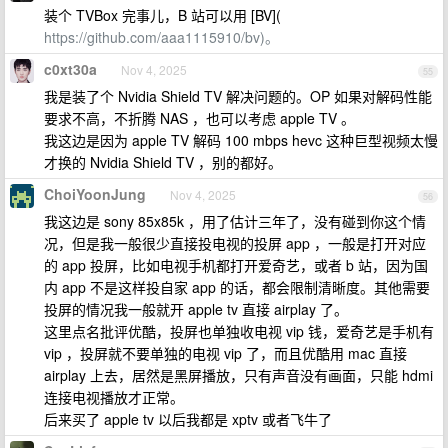
装个 TVBox 完事儿，B 站可以用 [BV](
https://github.com/aaa1115910/bv)。
c0xt30a
Nov 4, 2025
55
我是装了个 Nvidia Shield TV 解决问题的。OP 如果对解码性能
要求不高，不折腾 NAS ，也可以考虑 apple TV 。
我这边是因为 apple TV 解码 100 mbps hevc 这种巨型视频太慢
才换的 Nvidia Shield TV ，别的都好。
ChoiYoonJung
Nov 4, 2025
56
我这边是 sony 85x85k ，用了估计三年了，没有碰到你这个情
况，但是我一般很少直接投电视的投屏 app ，一般是打开对应
的 app 投屏，比如电视手机都打开爱奇艺，或者 b 站，因为国
内 app 不是这样投自家 app 的话，都会限制清晰度。其他需要
投屏的情况我一般就开 apple tv 直接 airplay 了。
这里点名批评优酷，投屏也单独收电视 vip 钱，爱奇艺是手机有
vip ，投屏就不要单独的电视 vip 了，而且优酷用 mac 直接
airplay 上去，居然是黑屏播放，只有声音没有画面，只能 hdmi
连接电视播放才正常。
后来买了 apple tv 以后我都是 xptv 或者飞牛了