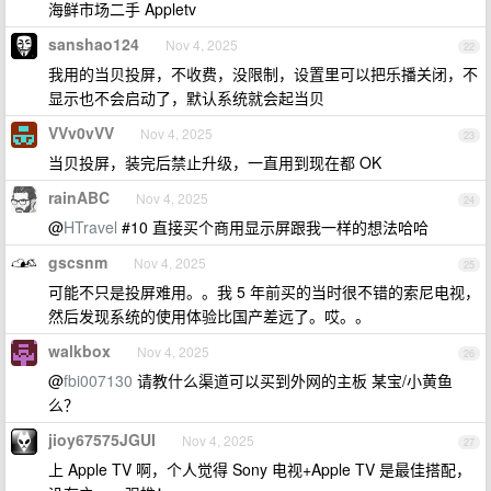
海鲜市场二手 Appletv
sanshao124
Nov 4, 2025
22
我用的当贝投屏，不收费，没限制，设置里可以把乐播关闭，不
显示也不会启动了，默认系统就会起当贝
VVv0vVV
Nov 4, 2025
23
当贝投屏，装完后禁止升级，一直用到现在都 OK
rainABC
Nov 4, 2025
24
@
HTravel
#10 直接买个商用显示屏跟我一样的想法哈哈
gscsnm
Nov 4, 2025
25
可能不只是投屏难用。。我 5 年前买的当时很不错的索尼电视，
然后发现系统的使用体验比国产差远了。哎。。
walkbox
Nov 4, 2025
26
@
fbi007130
请教什么渠道可以买到外网的主板 某宝/小黄鱼
么？
jioy67575JGUI
Nov 4, 2025
27
上 Apple TV 啊，个人觉得 Sony 电视+Apple TV 是最佳搭配，