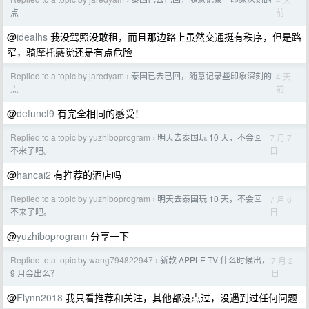
›
前
点
@
idealhs
我没驾照没敢租，而且那边路上虽然交通挺有秩序，但是路
窄，骑摩托感觉还是有点危险
Replied to a topic by jaredyam
泰国已去已回，随意记录些印象深刻的
4 天
›
前
点
@
defunct9
有完全相同的感受！
Replied to a topic by yuzhiboprogram
明天去泰国玩 10 天，不会回
7 月 7
›
日
不来了吧。
@
hancai2
有推荐的酒店吗
Replied to a topic by yuzhiboprogram
明天去泰国玩 10 天，不会回
7 月 6
›
日
不来了吧。
@
yuzhiboprogram
分享一下
Replied to a topic by wang794822947
新款 APPLE TV 什么时候出，
7 月 2
›
日
9 月会出么？
@
Flynn2018
我只看推荐和关注，其他都没点过，没遇到过任何问题