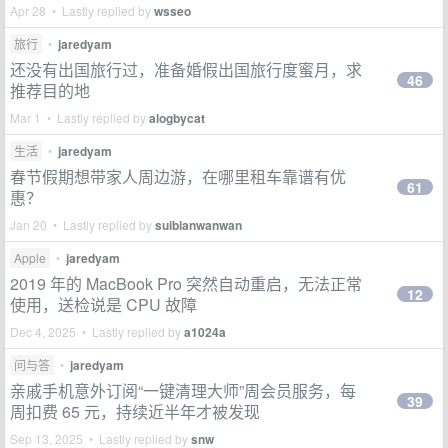
Apr 28 • Lastly replied by
wsseo
旅行
•
jaredyam
还没有出国旅行过，准备婚假出国旅行度蜜月，求
46
推荐目的地
Mar 1 • Lastly replied by
alogbycat
生活
•
jaredyam
春节假期想带家人周边游，在哪里租车靠谱有优
61
惠？
Jan 20 • Lastly replied by
suibianwanwan
Apple
•
jaredyam
2019 年的 MacBook Pro 突然自动重启，无法正常
12
使用，送检说是 CPU 故障
Dec 4, 2025 • Lastly replied by
a1024a
问与答
•
jaredyam
亲戚手机意外订阅“一键清理大师”周会员服务，每
39
周扣费 65 元，持续近半年才被发现
Sep 13, 2025 • Lastly replied by
snw