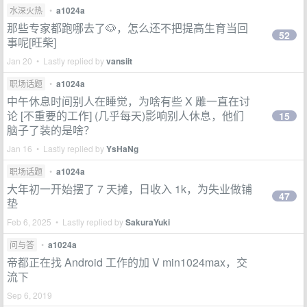
水深火热
•
a1024a
那些专家都跑哪去了🐶，怎么还不把提高生育当回
52
事呢[旺柴]
Jan 20 • Lastly replied by
vansiit
职场话题
•
a1024a
中午休息时间别人在睡觉，为啥有些 X 雕一直在讨
论 [不重要的工作] (几乎每天)影响别人休息，他们
15
脑子了装的是啥？
Jan 16 • Lastly replied by
YsHaNg
职场话题
•
a1024a
大年初一开始摆了 7 天摊，日收入 1k，为失业做铺
47
垫
Feb 6, 2025 • Lastly replied by
SakuraYuki
问与答
•
a1024a
帝都正在找 Android 工作的加 V min1024max，交
流下
Sep 6, 2019