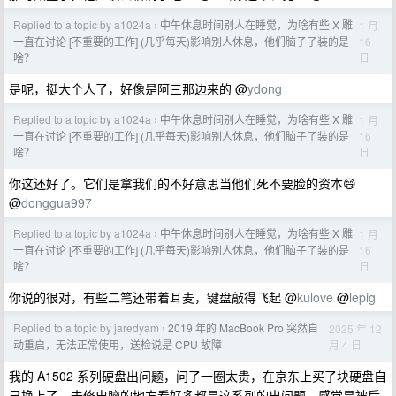
Replied to a topic by a1024a
中午休息时间别人在睡觉，为啥有些 X 雕
1 月
›
16
一直在讨论 [不重要的工作] (几乎每天)影响别人休息，他们脑子了装的是
日
啥？
是呢，挺大个人了，好像是阿三那边来的 @
ydong
Replied to a topic by a1024a
中午休息时间别人在睡觉，为啥有些 X 雕
1 月
›
16
一直在讨论 [不重要的工作] (几乎每天)影响别人休息，他们脑子了装的是
日
啥？
你这还好了。它们是拿我们的不好意思当他们死不要脸的资本😄
@
donggua997
Replied to a topic by a1024a
中午休息时间别人在睡觉，为啥有些 X 雕
1 月
›
16
一直在讨论 [不重要的工作] (几乎每天)影响别人休息，他们脑子了装的是
日
啥？
你说的很对，有些二笔还带着耳麦，键盘敲得飞起 @
kulove
@
lepig
Replied to a topic by jaredyam
2019 年的 MacBook Pro 突然自
2025 年 12
›
月 4 日
动重启，无法正常使用，送检说是 CPU 故障
我的 A1502 系列硬盘出问题，问了一圈太贵，在京东上买了块硬盘自
己换上了。去修电脑的地方看好多都是这系列的出问题，感觉是被后