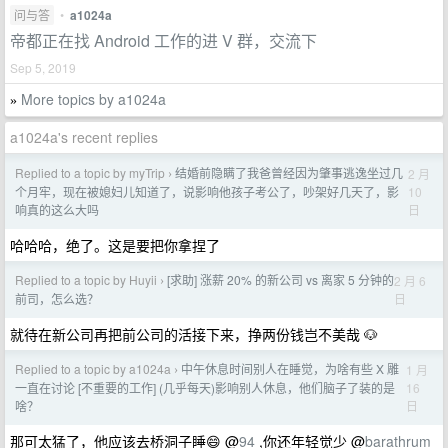
问与答
•
a1024a
帝都正在找 Android 工作的进 V 群，交流下
Sep 5, 2019
More topics by a1024a
»
a1024a's recent replies
Replied to a topic by myTrip
结婚前隐瞒了我爸曾经因为肇事逃逸坐过几
2 月
›
10
个月牢，现在被媳妇儿知道了，说影响他孩子考公了，吵架好几天了，影
日
响真的这么大吗
哈哈哈，绝了。这是要把你拿捏了
Replied to a topic by Huyii
[求助] 涨薪 20% 的新公司 vs 离家 5 分钟的
2 月 6
›
日
前司，怎么选？
就待在新公司再把前公司的活接下来，挣两份钱岂不美哉 🐶
Replied to a topic by a1024a
中午休息时间别人在睡觉，为啥有些 X 雕
1 月
›
16
一直在讨论 [不重要的工作] (几乎每天)影响别人休息，他们脑子了装的是
日
啥？
那可太猛了，他应该去桥洞子睡😄 @
94
,你还年轻觉少 @
barathrum