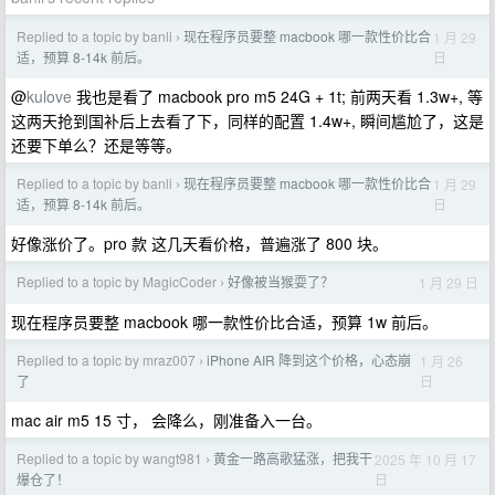
Replied to a topic by banli
现在程序员要整 macbook 哪一款性价比合
1 月 29
›
日
适，预算 8-14k 前后。
@
kulove
我也是看了 macbook pro m5 24G + 1t; 前两天看 1.3w+, 等
这两天抢到国补后上去看了下，同样的配置 1.4w+, 瞬间尴尬了，这是
还要下单么？还是等等。
Replied to a topic by banli
现在程序员要整 macbook 哪一款性价比合
1 月 29
›
日
适，预算 8-14k 前后。
好像涨价了。pro 款 这几天看价格，普遍涨了 800 块。
Replied to a topic by MagicCoder
好像被当猴耍了？
1 月 29 日
›
现在程序员要整 macbook 哪一款性价比合适，预算 1w 前后。
Replied to a topic by mraz007
iPhone AIR 降到这个价格，心态崩
1 月 26
›
日
了
mac air m5 15 寸， 会降么，刚准备入一台。
Replied to a topic by wangt981
黄金一路高歌猛涨，把我干
2025 年 10 月 17
›
日
爆仓了！