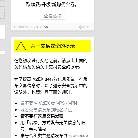
取续费/升级/新购代金券。
查看活动
Promoted by
id7368
PRO
在您初次进行交易之前，请点击上面的
黄色横条阅读关于交易安全的提示。
为了提高 V2EX 的有效信息质量，在发
布交易信息时，除了遵守安全提示中的
说明外，也请注意下面的规则：
请不要在 V2EX 卖 VPS / VPN
域名交易请发布到域名节点
请不要在这里交易发票
用「借楼」方式发布无关信息的账
号，会被降权
账号合租类主题请发布到
/go/cosub