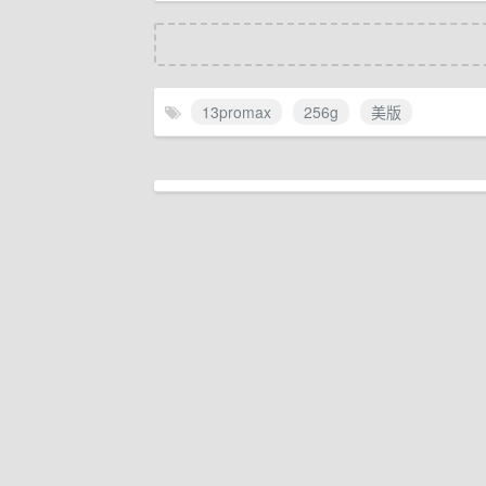
13promax
256g
美版