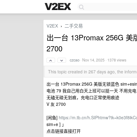
V2EX
二手交易
›
出一台 13Promax 256G
2700
czcao
·
Nov 14, 2025
· 1378 views
This topic created in 267 days ago, the info
出一台 13Promax 256G 美版无锁蓝色 sim+e
电池 79 我自己用白天上班可以挺一天 不用充电
无磕无碰无划痕，充电口正常使用痕迹
V 友 2700
[闲鱼]
https://m.tb.cn/h.SIPhtmw?tk=k0e3f8ikC
sim+e ] 」
点击链接直接打开