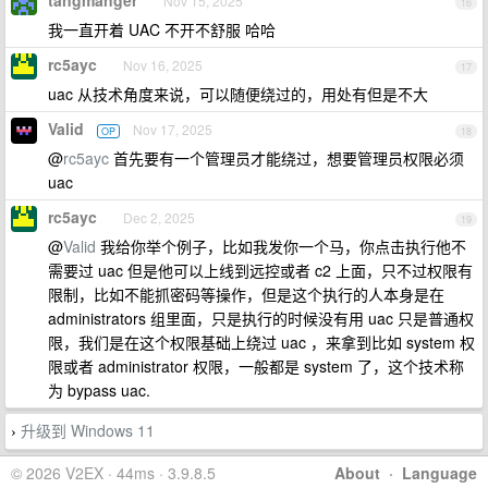
tangmanger
Nov 15, 2025
16
我一直开着 UAC 不开不舒服 哈哈
rc5ayc
Nov 16, 2025
17
uac 从技术角度来说，可以随便绕过的，用处有但是不大
Valid
Nov 17, 2025
OP
18
@
rc5ayc
首先要有一个管理员才能绕过，想要管理员权限必须
uac
rc5ayc
Dec 2, 2025
19
@
Valid
我给你举个例子，比如我发你一个马，你点击执行他不
需要过 uac 但是他可以上线到远控或者 c2 上面，只不过权限有
限制，比如不能抓密码等操作，但是这个执行的人本身是在
administrators 组里面，只是执行的时候没有用 uac 只是普通权
限，我们是在这个权限基础上绕过 uac ，来拿到比如 system 权
限或者 administrator 权限，一般都是 system 了，这个技术称
为 bypass uac.
升级到 Windows 11
›
© 2026 V2EX · 44ms · 3.9.8.5
About
·
Language