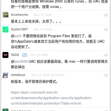
较差的策略是使用 Windows 2000 以来的 runas ，而 UAC 就是
把一个用户分成俩，按需 runas 。
levelworm
Nov 14, 2025
12
基本上上来就关掉，太烦了。。。
liyafe1997
Nov 14, 2025
13
@
yyzh
不要把微信装到 Program Files 里就行了，装
到%AppData%或者其它当前用户有权限的地方，就能无 UAC
自动更新了。
Valid
Nov 15, 2025
OP
14
@
ysc3839
UAC 就应该要最高级，像 mac 一样只要调用管理员
都会弹出
mmdsun
Nov 15, 2025 via iPhone
15
新版本，请开管理员保护模式。
https://learn.microsoft.com/zh-
cn/windows/security/application-security/application-
control/administrator-protection/?tabs=intune