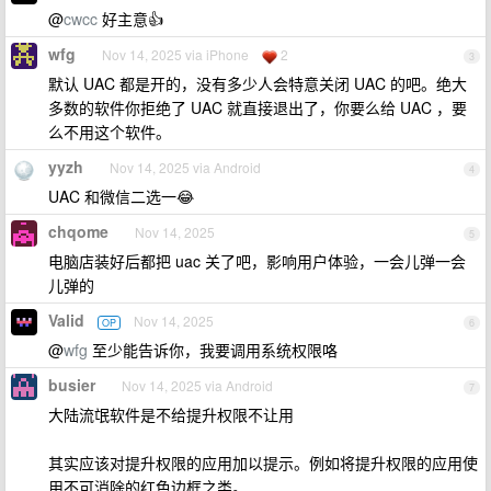
@
cwcc
好主意👍
wfg
Nov 14, 2025 via iPhone
2
3
默认 UAC 都是开的，没有多少人会特意关闭 UAC 的吧。绝大
多数的软件你拒绝了 UAC 就直接退出了，你要么给 UAC ，要
么不用这个软件。
yyzh
Nov 14, 2025 via Android
4
UAC 和微信二选一😂
chqome
Nov 14, 2025
5
电脑店装好后都把 uac 关了吧，影响用户体验，一会儿弹一会
儿弹的
Valid
Nov 14, 2025
OP
6
@
wfg
至少能告诉你，我要调用系统权限咯
busier
Nov 14, 2025 via Android
7
大陆流氓软件是不给提升权限不让用
其实应该对提升权限的应用加以提示。例如将提升权限的应用使
用不可消除的红色边框之类。