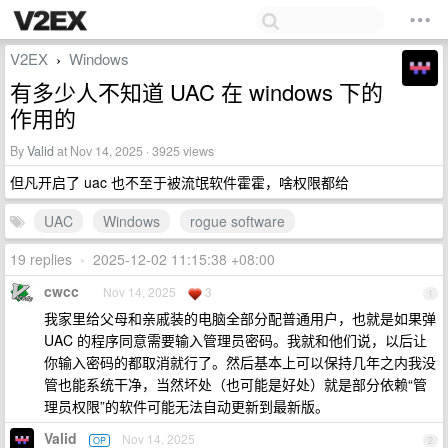
V2EX
Windows
›
有多少人不知道 UAC 在 windows 下的
作用的
By
Valid
at Nov 14, 2025 · 3925 views
但凡开启了 uac 也不至于被流氓软件霍霍，啥权限都给
UAC
Windows
rogue software
19 replies
•
2025-12-02 11:15:38 +08:00
cwcc
Nov 14, 2025
3
1
我家里给父母和亲戚装的电脑全部分配普通用户，也就是如果弹
UAC 的程序同意需要输入管理员密码。我就和他们说，以后让
你输入密码的都取消就行了。然后基本上可以保持几年之内我没
管也能系统干净，当然坏处（也可能是好处）就是部分依赖“管
理员权限”的软件可能无法自动更新到最新版。
Valid
Nov 14, 2025
OP
2