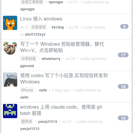
全球工单系统
•
opengps
•
Jul 31
• Lastly replied by
opengps
Linux 侵入 windows
5
3
分享发现
•
kkcling
•
Jul 28
• Lastly replied
by
abc0123xyz
写了一个 Windows 剪贴板管理器，替代
Win+V，点击即粘贴
17
分享创造
•
whoisharry
•
Jul 28
• Lastly replied by
ggmood
使用 codex 写了个小玩意,实现短信转发到
Windows
18
iPhone
•
oaife
•
2 days ago
• Lastly replied by
oaife
windows 上用 claude code，使用是 git
bash 报错
10
程序员
•
ywcjxf1515
•
Jul 21
• Lastly replied by
ywcjxf1515