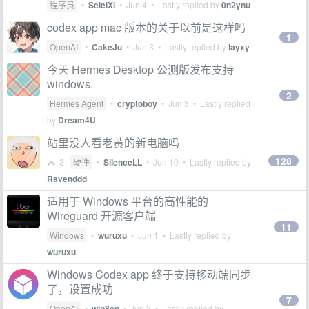
程序员
•
SeleiXi
•
Jun 4
• Lastly replied by
0n2ynu
codex app mac 版本的关于以前是这样吗
1
OpenAI
•
CakeJu
•
Jun 3
• Lastly replied by
layxy
今天 Hermes Desktop 公测版发布支持
windows.
2
Hermes Agent
•
cryptoboy
•
Jun 3
• Lastly replied
by
Dream4U
站里没人看老黄的新电脑吗
128
3
硬件
•
SilenceLL
•
Jun 10
• Lastly replied by
Ravenddd
适用于 Windows 平台的高性能的
Wireguard 开源客户端
11
Windows
•
wuruxu
•
Jun 1
• Lastly replied by
wuruxu
Windows Codex app 终于支持移动端同步
了，设置成功
7
OpenAI
•
win8en
•
Jun 2
• Lastly replied by