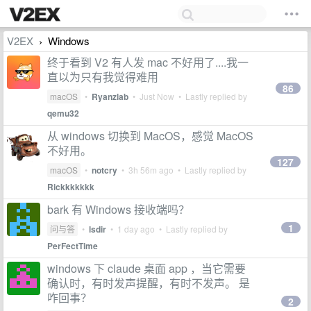
V2EX
Windows
›
终于看到 V2 有人发 mac 不好用了....我一
直以为只有我觉得难用
86
macOS
•
Ryanzlab
•
Just Now
• Lastly replied by
qemu32
从 windows 切换到 MacOS，感觉 MacOS
不好用。
127
macOS
•
notcry
•
3h 56m ago
• Lastly replied by
Rickkkkkkk
bark 有 Windows 接收端吗？
1
问与答
•
lsdir
•
1 day ago
• Lastly replied by
PerFectTime
windows 下 claude 桌面 app ，当它需要
确认时，有时发声提醒，有时不发声。 是
咋回事？
2