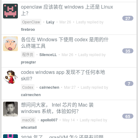
openclaw 应该装在 windows 上还是 Linux
上？
27
OpenClaw
•
LaLy
•
Mar 26
• Lastly replied by
firebroo
各位在 Windows 下使用 codex 是用的什
么终端工具
35
程序员
•
SilenceLL
•
Mar 26
• Lastly replied by
prosgtsr
codex windows app 发现不了任何本地
skill?
7
Codex
•
cairnechen
•
Mar 27
• Lastly replied by
cairnechen
想问问大家， Intel 芯片的 Mac 装
windows 系统，体验如何？
65
macOS
•
apollo007
•
May 14
• Lastly replied by
whcattail
2026 年了， graalVM 怎么还是有问题。