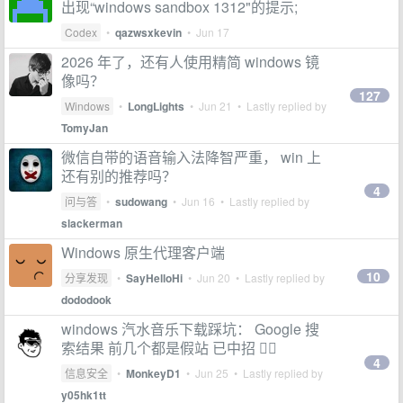
出现“windows sandbox 1312"的提示;
Codex
•
qazwsxkevin
•
Jun 17
2026 年了，还有人使用精简 windows 镜
像吗？
127
Windows
•
LongLights
•
Jun 21
• Lastly replied by
TomyJan
微信自带的语音输入法降智严重， win 上
还有别的推荐吗？
4
问与答
•
sudowang
•
Jun 16
• Lastly replied by
slackerman
Windows 原生代理客户端
10
分享发现
•
SayHelloHi
•
Jun 20
• Lastly replied by
dododook
windows 汽水音乐下载踩坑： Google 搜
索结果 前几个都是假站 已中招 🤦‍♂️
4
信息安全
•
MonkeyD1
•
Jun 25
• Lastly replied by
y05hk1tt