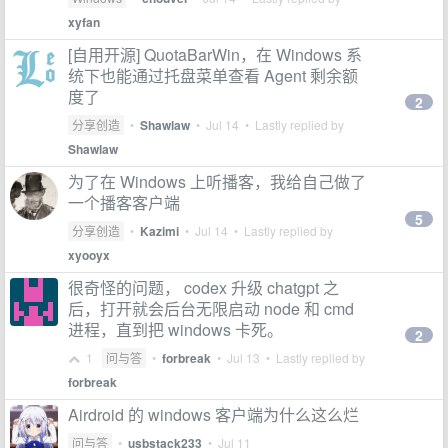
xyfan
[自用开源] QuotaBarWin，在 Windows 系
统下也能通过托盘菜单查看 Agent 剩余额
度了
2
分享创造
•
Shawlaw
•
Jul 14
• Lastly replied by
Shawlaw
为了在 Windows 上听播客，我给自己做了
一个播客客户端
5
分享创造
•
Kazimi
•
Jul 14
• Lastly replied by
xyooyx
很奇怪的问题， codex 升级 chatgpt 之
后，打开就会后台无限启动 node 和 cmd
进程，直到把 windows 卡死。
2
1
问与答
•
forbreak
•
Jul 13
• Lastly replied by
forbreak
Airdroid 的 windows 客户端为什么这么烂
问与答
•
usbstack233
•
Jul 11