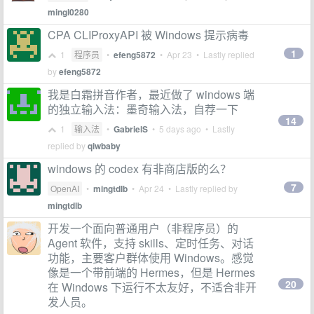
mingl0280
CPA CLIProxyAPI 被 Windows 提示病毒
1
1
程序员
•
efeng5872
•
Apr 23
• Lastly replied
by
efeng5872
我是白霜拼音作者，最近做了 windows 端
的独立输入法：墨奇输入法，自荐一下
14
1
输入法
•
GabrielS
•
5 days ago
• Lastly
replied by
qiwbaby
windows 的 codex 有非商店版的么？
7
OpenAI
•
mingtdlb
•
Apr 24
• Lastly replied by
mingtdlb
开发一个面向普通用户（非程序员）的
Agent 软件，支持 skills、定时任务、对话
功能，主要客户群体使用 Windows。感觉
像是一个带前端的 Hermes，但是 Hermes
20
在 Windows 下运行不太友好，不适合非开
发人员。