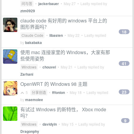
问与答
•
jackerbauer
•
May 27
• Lastly replied by
ztm0929
claude code 有好用的 windows 平台上的
图形界面吗？
18
Claude Code
•
libasten
•
May 22
• Lastly replied
by
bakabaka
使用 mac 连接家里的 Windows，大家有那
些使用姿势
41
Windows
•
chouvel
•
May 21
• Lastly replied by
Zarhani
OpenWRT 的 Windows 98 主题
23
5
分享创造
•
fffonion
•
May 18
• Lastly replied
by
maemolee
有试过 Windows 的新特性， Xbox mode
吗？
9
Windows
•
davidyin
•
May 15
• Lastly replied by
Dragonphy