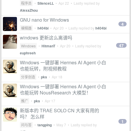
程序员
•
SilenceLL
•
Apr 22
• Lastly replied by
AlexaZhou
GNU nano for Windows
4
编辑器
•
h404bi
•
Apr 20
• Lastly replied by
h404bi
windows 更新这么离谱吗
47
Windows
•
HitmanT
•
Apr 20
• Lastly replied by
euphreeh
Windows 一键部署 Hermes AI Agent 小白
也能玩转，附视频教程
分享创造
•
pks
•
Apr 18
Windows 一键部署 Hermes AI Agent 小白
也能玩转 NousResearch 大模型！
推广
•
pks
•
Apr 17
新版本的 TRAE SOLO CN 大家有用的
吗？ 怎么样
1
问与答
•
tangping
•
May 7
• Lastly replied by