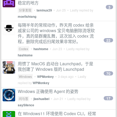
稳定的地方
3
分享发现
•
laminux29
•
Jun 25
• Lastly replied by
moefishtang
每隔半年的常规动作，昨天用 codex 给亲
戚家公司的 windows 宝贝电脑删除流氓软
件，真的是群魔乱舞，这次加入 codex 流
22
程，删除完成后扫尾效果非常好。
Codex
•
hashtome
•
Jun 23
• Lastly replied by
hashtome
用惯了 MacOS 启动台 Launchpad，于是
我创建了 Windows 版的 Launchpad
70
Windows
•
WPMonkey
•
3 days ago
• Lastly
replied by
WPMonkey
Windows 正确使用 Agent 的姿势
17
问与答
•
jiashuaibei
•
Jun 21
• Lastly replied by
saySilence
在 Windows11 环境使用 Codex CLI，经常