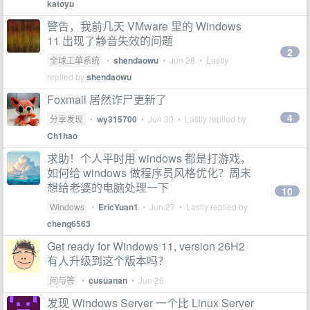
katoyu
警告，我前几天 VMware 里的 Windows
11 出现了静音失效的问题
2
全球工单系统
•
shendaowu
•
Jun 28
• Lastly
replied by
shendaowu
Foxmail 居然诈尸更新了
4
分享发现
•
wy315700
•
Jun 30
• Lastly replied by
Ch1hao
求助！个人平时用 windows 都是打游戏，
如何给 windows 做程序员风格优化？周末
想给老婆的电脑处理一下
10
Windows
•
EricYuan1
•
Jun 27
• Lastly replied by
cheng6563
Get ready for Windows 11, version 26H2
有人升级到这个版本吗？
问与答
•
cusuanan
•
Jun 26
发现 Windows Server 一个比 Linux Server