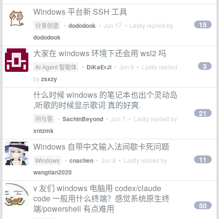
Windows 平台新 SSH 工具
15
分享创造
•
dododook
•
Jun 17
• Lastly replied by
dododook
大家在 windows 环境下还会用 wsl2 吗
3
AI Agent 智能体
•
DiKaErJi
•
Jun 9
• Lastly replied
by
zsxzy
什么时候 windows 的笔记本也出个灵动岛
,听歌的时候显示歌词 真的好爽.
21
问与答
•
SachinBeyond
•
Jun 7
• Lastly replied by
xntzmk
Windows 自带中文输入法间歇卡死问题
11
Windows
•
cnachen
•
Jun 8
• Lastly replied by
wangtian2020
v 友们 windows 电脑用 codex/claude
code 一般用什么终端？感觉系统原生终
50
端/powershell 有点难用