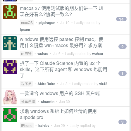
macos 27 使用测试版的朋友们讲一下,UI
现在好看么?协调一致么?
14
macOS
•
pigdragon
•
Jul 10
• Lastly replied by
Ipsum
windows 使用远控 parsec 控制 mac，使
用什么键盘 win+macos 最好用？求方案
2
问与答
•
wuhao
•
Jul 6
• Lastly replied by
wuhao
扒了一下 Claude Science 内置的 32 个
skills，这下所有 agent 和 windows 也能用
1
了
程序员
•
AkiraRaito
•
Jul 3
• Lastly replied by
vk42
一款适合 windows 用户的 SSH 客户端
分享创造
•
shumtin
•
Jun 30
求助 windows 系统上如何丝滑的使用
airpods pro
3
iPhone
•
kaivbv
•
Jun 29
• Lastly replied by