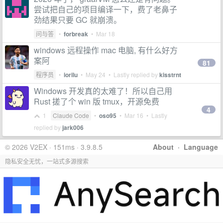
尝试把自己的项目编译一下，费了老鼻子
劲结果只要 GC 就崩溃。
问与答
•
forbreak
•
Mar 18
windows 远程操作 mac 电脑, 有什么好方
案阿
81
程序员
•
iorilu
•
May 24
• Lastly replied by
kisstrnt
Windows 开发真的太难了！所以自己用
Rust 搓了个 win 版 tmux，开源免费
4
1
Claude Code
•
oso95
•
Mar 16
• Lastly
replied by
jark006
© 2026 V2EX · 151ms · 3.9.8.5
About
·
Language
隐私安全无忧，一站式多源搜索