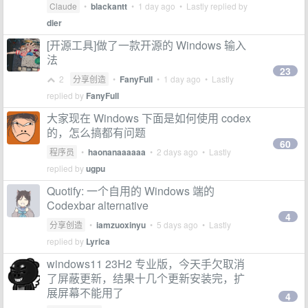
Claude
•
blackantt
•
1 day ago
• Lastly replied by
dier
[开源工具]做了一款开源的 Windows 输入
法
23
2
分享创造
•
FanyFull
•
1 day ago
• Lastly
replied by
FanyFull
大家现在 Windows 下面是如何使用 codex
的，怎么搞都有问题
60
程序员
•
haonanaaaaaa
•
2 days ago
• Lastly
replied by
ugpu
Quotify: 一个自用的 Windows 端的
Codexbar alternative
4
分享创造
•
iamzuoxinyu
•
5 days ago
• Lastly
replied by
Lyrica
windows11 23H2 专业版，今天手欠取消
了屏蔽更新，结果十几个更新安装完，扩
展屏幕不能用了
4