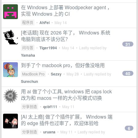
在 Windows 上部署 Woodpecker agent ，
实现 Windows 上的 CI
程序员
•
AhFei
•
May 14
[老话题] 现在 2026 年了， Windows 系统
电脑到底该不该分区？
31
问与答
•
Tiger1994
•
May 14
• Lastly replied by
Yamaha
到手了个 macbook pro，但好像没啥用
40
MacBook Pro
•
Sezxy
•
May 28
• Lastly replied by
Surechun
用 ai 做了个小工具, windows 把 caps lock
改为和 macos 一样的大小写模式切换
分享创造
•
qcbf111
•
May 11
[AI 太上瘾] 做了个插件扩展， Windows 端
的 edge 插件也过审了，欢迎体验哈
6
分享创造
•
uruana
•
May 11
• Lastly replied by