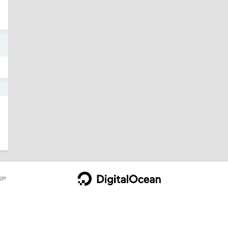
o
1
ge