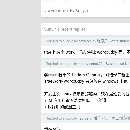
More topics by Sunyin
»
Sunyin's recent replies
Replied to a topic by
cowcomic
程序员
WorkBudd
›
›
trae 也有个 work ，我觉得比 workbuddy 强
Replied to a topic by
notcry
macOS
从 windows 
›
›
@
cwcc
我用的 Fedora Gnome 。可惜现在新出的
TraeWork/Workbuddy 只好放在 win
开发生态 Linux 还是挺舒服的。现在最难受的
+ IM 应用和输入法欠打磨，不丝滑
+ 缺好用的截图工具
Replied to a topic by
laojuelv
推广
“万一免五”低佣
›
›
重在参与