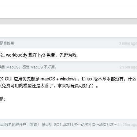
y 是真好用
3 mins ag
，不过 workbuddy 现在 hy3 免费，先蹬为敬。
切换到 MacOS，感觉 MacOS 不好用。
2h 6m ag
 GUI 应用优先都是 macOS + windows ，Linux 版本基本都没有，什么
dows 上跑（免费可用的模型还是太香了，拿来写玩具可好了）。
就是：
低两融老倔驴开户巨靠谱！ 抽 JBL GO4 动次打次～动次打次～动次打次～
3h 25m ag