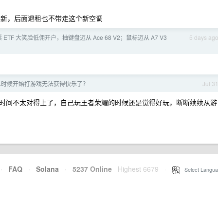
换新，后面退租也不带走这个新空调
 ETF 大笑脸低佣开户，抽键盘迈从 Ace 68 V2；鼠标迈从 A7 V3
5 days ag
么时候开始打游戏无法获得快乐了？
Jul 3
时间不太对得上了，自己玩王者荣耀的时候还是觉得好玩，断断续续从游
·
FAQ
·
Solana
·
5237 Online
Highest 6679
·
Select Langua