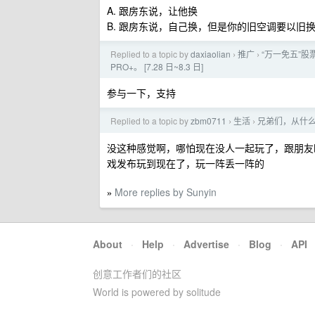
A. 跟房东说，让他换
B. 跟房东说，自己换，但是你的旧空调要以旧
Replied to a topic by
daxiaolian
推广
“万一免五”股票
›
›
PRO+。 [7.28 日~8.3 日]
参与一下，支持
Replied to a topic by
zbm0711
生活
兄弟们，从什
›
›
没这种感觉啊，哪怕现在没人一起玩了，跟朋友
戏发布玩到现在了，玩一阵丢一阵的
More replies by Sunyin
»
About
·
Help
·
Advertise
·
Blog
·
API
创意工作者们的社区
World is powered by solitude