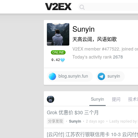
Sunyin
天高云阔，风语如歌
V2EX member #477522, joined on
ONLINE
Today's activity rank
2678
0.42
blog.sunyin.fun
sunyin
Sunyin
提问
技术
Grok 优惠价 $30 三个月
分享发现
•
Sunyin
•
2 days ago
• Lastly replied by
[云闪付] 江苏农行银联信用卡 10-3 云闪