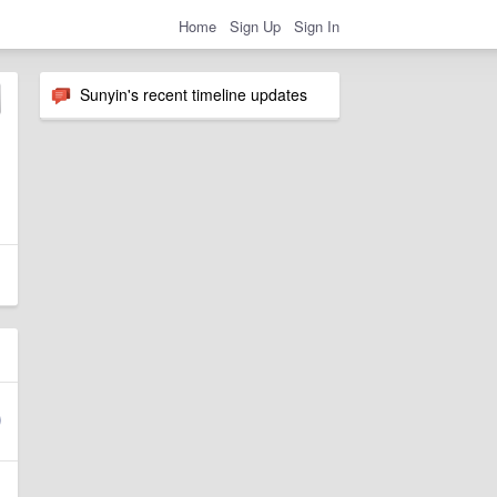
Home
Sign Up
Sign In
Sunyin's recent timeline updates