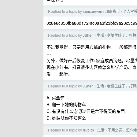
Replied to a topic by
iamsanwen
加密货币
个人空
›
›
0x8e6c850fba86d1724fc0aa3f23bfc9a20c3c9
Replied to a topic by
JShen
生活
老婆生娃了，打算
›
›
不过我觉得，只要是用心挑的礼物，一般都是很
---
另外，做好产后恢复工作+家庭成员沟通，尽量
现在小红书、抖音很多内容教怎么科学产奶、育
发，一起学。
Replied to a topic by
JShen
生活
老婆生娃了，打算
›
›
A. 买金饰
B. 翻一下她的购物车
C. 有没有什么念叨过但是舍不得买的东西
D. 她缺啥你不知道么
Replied to a topic by
rrubick
生活
不用空调，怎么给
›
›