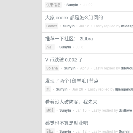
优惠信息
•
Sunyin
•
Jul 22
大家 codex 都是怎么订阅的
Codex
•
Sunyin
•
Jul 12
• Lastly replied by
midasp
推荐一下社区： 2Libra
推广
•
Sunyin
•
Jul 6
V 币跌破 0.002 了
Solana
•
Sunyin
•
Apr 8
• Lastly replied by
ddoyo
发现了两个 ⌈薅羊毛⌋ 节点
水
•
Sunyin
•
Jan 28
• Lastly replied by
lijiangang
看着没人破防呢，我先来
随想
•
Sunyin
•
Jan 15
• Lastly replied by
dcdlove
感觉也不算是副业吧
副业
•
Sunyin
•
Jan 12
• Lastly replied by
Sunyin