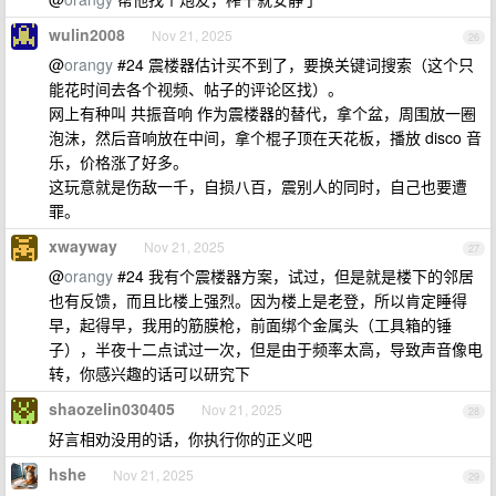
wulin2008
Nov 21, 2025
26
@
orangy
#24 震楼器估计买不到了，要换关键词搜索（这个只
能花时间去各个视频、帖子的评论区找）。
网上有种叫 共振音响 作为震楼器的替代，拿个盆，周围放一圈
泡沫，然后音响放在中间，拿个棍子顶在天花板，播放 disco 音
乐，价格涨了好多。
这玩意就是伤敌一千，自损八百，震别人的同时，自己也要遭
罪。
xwayway
Nov 21, 2025
27
@
orangy
#24 我有个震楼器方案，试过，但是就是楼下的邻居
也有反馈，而且比楼上强烈。因为楼上是老登，所以肯定睡得
早，起得早，我用的筋膜枪，前面绑个金属头（工具箱的锤
子），半夜十二点试过一次，但是由于频率太高，导致声音像电
转，你感兴趣的话可以研究下
shaozelin030405
Nov 21, 2025
28
好言相劝没用的话，你执行你的正义吧
hshe
Nov 21, 2025
29