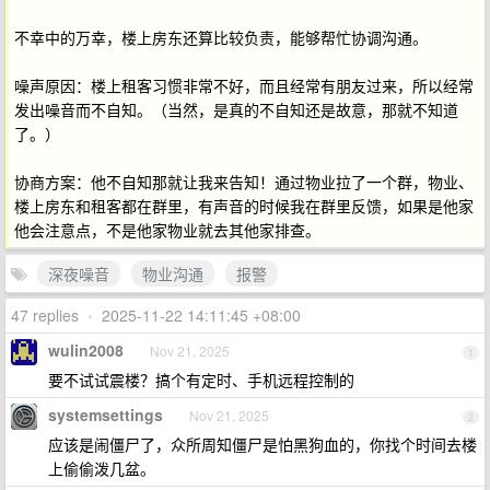
不幸中的万幸，楼上房东还算比较负责，能够帮忙协调沟通。
噪声原因：楼上租客习惯非常不好，而且经常有朋友过来，所以经常
发出噪音而不自知。（当然，是真的不自知还是故意，那就不知道
了。）
协商方案：他不自知那就让我来告知！通过物业拉了一个群，物业、
楼上房东和租客都在群里，有声音的时候我在群里反馈，如果是他家
他会注意点，不是他家物业就去其他家排查。
深夜噪音
物业沟通
报警
47 replies
•
2025-11-22 14:11:45 +08:00
wulin2008
Nov 21, 2025
1
要不试试震楼？搞个有定时、手机远程控制的
systemsettings
Nov 21, 2025
2
应该是闹僵尸了，众所周知僵尸是怕黑狗血的，你找个时间去楼
上偷偷泼几盆。