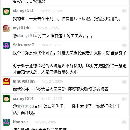
有权可以直接罚款
xiamy1314
Nov 21, 2025
13
找物业，一天去个十几回。你看他应不应激。报警没啥用的。
my101du
Nov 21, 2025
14
@
xiamy1314
打工人谁有这个闲工夫啊。。。
SchwarzeR
Nov 21, 2025
15
找个干净足球找个网兜，对着天花板抡或者开大脚，就当健身了
对于处于道德洼地的人讲道理不好使的，比对方更能豁得一身剐
才会跟你认怂，人家只懂得拳头大小
Inn0Vat10n
Nov 21, 2025
16
你就说楼上半夜大量人员活动, 怀疑聚众赌博或者吸毒
xiamy1314
Nov 21, 2025
17
@
my101du
#14 怎么能叫闲。。楼上太吵了，你就打物业电
话。循环呗。
Nanosk
Nov 21, 2025
18
怎么抓的现形 天天都是半夜拖