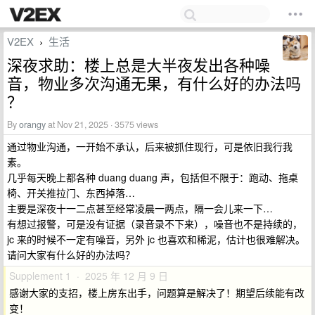
V2EX
生活
›
深夜求助：楼上总是大半夜发出各种噪
音，物业多次沟通无果，有什么好的办法吗
？
By
orangy
at Nov 21, 2025 · 3575 views
通过物业沟通，一开始不承认，后来被抓住现行，可是依旧我行我
素。
几乎每天晚上都各种 duang duang 声，包括但不限于：跑动、拖桌
椅、开关推拉门、东西掉落…
主要是深夜十一二点甚至经常凌晨一两点，隔一会儿来一下…
有想过报警，可是没有证据（录音录不下来），噪音也不是持续的，
jc 来的时候不一定有噪音，另外 jc 也喜欢和稀泥，估计也很难解决。
请问大家有什么好的办法吗？
Supplement 1 · 2025 年 12 月 9 日
感谢大家的支招，楼上房东出手，问题算是解决了！期望后续能有改
变！