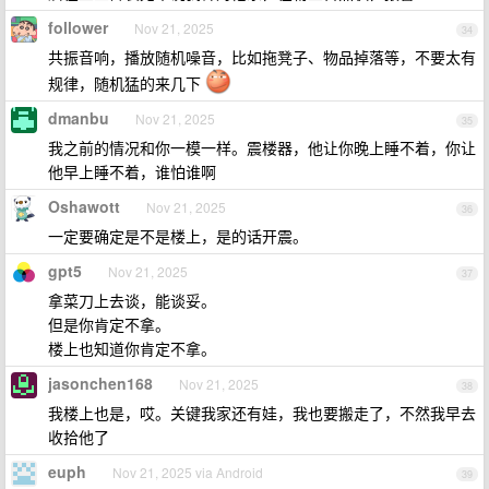
follower
Nov 21, 2025
34
共振音响，播放随机噪音，比如拖凳子、物品掉落等，不要太有
规律，随机猛的来几下
dmanbu
Nov 21, 2025
35
我之前的情况和你一模一样。震楼器，他让你晚上睡不着，你让
他早上睡不着，谁怕谁啊
Oshawott
Nov 21, 2025
36
一定要确定是不是楼上，是的话开震。
gpt5
Nov 21, 2025
37
拿菜刀上去谈，能谈妥。
但是你肯定不拿。
楼上也知道你肯定不拿。
jasonchen168
Nov 21, 2025
38
我楼上也是，哎。关键我家还有娃，我也要搬走了，不然我早去
收拾他了
euph
Nov 21, 2025 via Android
39