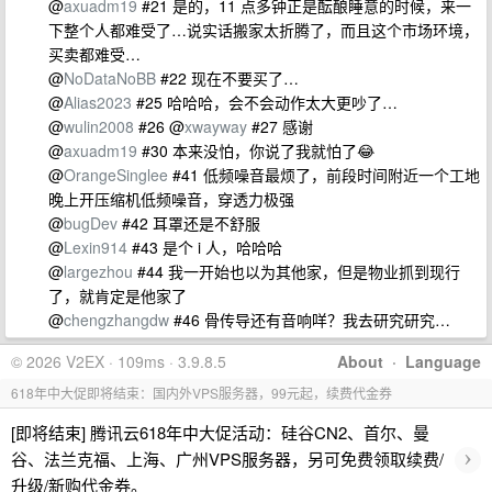
@
axuadm19
#21 是的，11 点多钟正是酝酿睡意的时候，来一
下整个人都难受了…说实话搬家太折腾了，而且这个市场环境，
买卖都难受…
@
NoDataNoBB
#22 现在不要买了…
@
Alias2023
#25 哈哈哈，会不会动作太大更吵了…
@
wulin2008
#26 @
xwayway
#27 感谢
@
axuadm19
#30 本来没怕，你说了我就怕了😂
@
OrangeSinglee
#41 低频噪音最烦了，前段时间附近一个工地
晚上开压缩机低频噪音，穿透力极强
@
bugDev
#42 耳罩还是不舒服
@
Lexin914
#43 是个 i 人，哈哈哈
@
largezhou
#44 我一开始也以为其他家，但是物业抓到现行
了，就肯定是他家了
@
chengzhangdw
#46 骨传导还有音响咩？我去研究研究…
© 2026 V2EX · 109ms · 3.9.8.5
About
·
Language
618年中大促即将结束：国内外VPS服务器，99元起，续费代金券
[即将结束] 腾讯云618年中大促活动：硅谷CN2、首尔、曼
›
谷、法兰克福、上海、广州VPS服务器，另可免费领取续费/
升级/新购代金券。