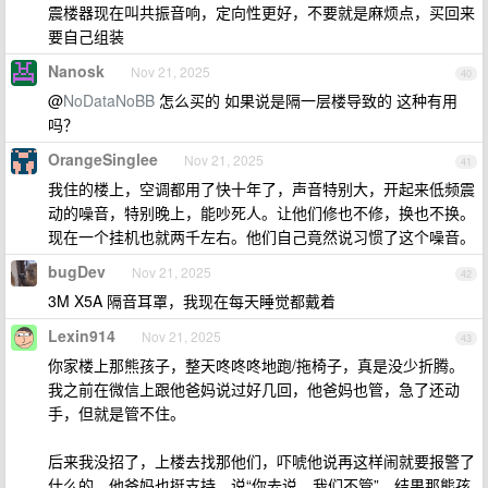
震楼器现在叫共振音响，定向性更好，不要就是麻烦点，买回来
要自己组装
Nanosk
Nov 21, 2025
40
@
NoDataNoBB
怎么买的 如果说是隔一层楼导致的 这种有用
吗？
OrangeSinglee
Nov 21, 2025
41
我住的楼上，空调都用了快十年了，声音特别大，开起来低频震
动的噪音，特别晚上，能吵死人。让他们修也不修，换也不换。
现在一个挂机也就两千左右。他们自己竟然说习惯了这个噪音。
bugDev
Nov 21, 2025
42
3M X5A 隔音耳罩，我现在每天睡觉都戴着
Lexin914
Nov 21, 2025
43
你家楼上那熊孩子，整天咚咚咚地跑/拖椅子，真是没少折腾。
我之前在微信上跟他爸妈说过好几回，他爸妈也管，急了还动
手，但就是管不住。
后来我没招了，上楼去找那他们，吓唬他说再这样闹就要报警了
什么的。他爸妈也挺支持，说“你去说，我们不管”。结果那熊孩