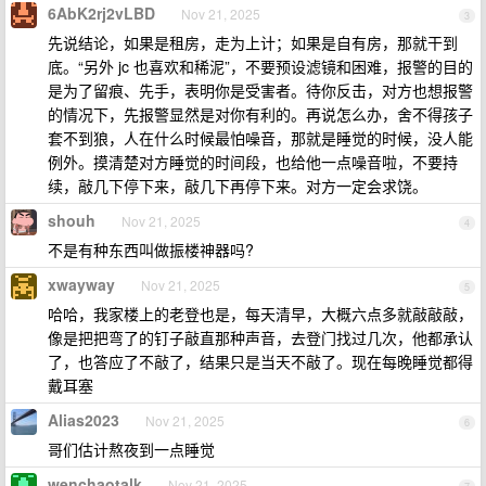
6AbK2rj2vLBD
Nov 21, 2025
3
先说结论，如果是租房，走为上计；如果是自有房，那就干到
底。“另外 jc 也喜欢和稀泥”，不要预设滤镜和困难，报警的目的
是为了留痕、先手，表明你是受害者。待你反击，对方也想报警
的情况下，先报警显然是对你有利的。再说怎么办，舍不得孩子
套不到狼，人在什么时候最怕噪音，那就是睡觉的时候，没人能
例外。摸清楚对方睡觉的时间段，也给他一点噪音啦，不要持
续，敲几下停下来，敲几下再停下来。对方一定会求饶。
shouh
Nov 21, 2025
4
不是有种东西叫做振楼神器吗?
xwayway
Nov 21, 2025
5
哈哈，我家楼上的老登也是，每天清早，大概六点多就敲敲敲，
像是把把弯了的钉子敲直那种声音，去登门找过几次，他都承认
了，也答应了不敲了，结果只是当天不敲了。现在每晚睡觉都得
戴耳塞
Alias2023
Nov 21, 2025
6
哥们估计熬夜到一点睡觉
wenchaotalk
Nov 21, 2025