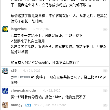
子一见我这个外人，立马怂成小鸡崽，大气都不敢出。
敢情这孩子就是窝里横，不怕爹妈就怕生人。从那之后，还真就
消停了挺长一段时间。
largezhou
Nov 21, 2025
44
1.其实不一定是楼上，可能是隔壁，可能是楼下
2.警察来了其实也没用
3.建议买个篮球，听到声音，你就拍篮球。虽然没啥用，但是双
输好过单赢
如果有人问是不是你家响，打死不承认就行了
x86
Nov 21, 2025
45
@
wulin2008
#1 奥特了，现在是用共振音响了，楼上比 KTV 热
闹🤣
chengzhangdw
Nov 22, 2025
46
买个那种骨传导音箱，播放 1Khz ，他肯定受不了
orangy
Nov 22, 2025 via iPhone
OP
47