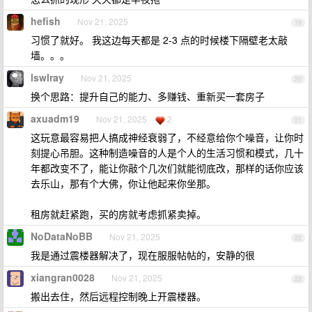
hefish
Nov 21, 2025
19
习惯了就好。 我这边每天都是 2-3 点的时候楼下隔壁老太敲
墙。。。
lswlray
Nov 21, 2025
20
换个思路：提升自己的能力、多赚钱、重新买一套房子
axuadm19
Nov 21, 2025
2
21
这玩意最容易把人搞成神经衰弱了，不经意给你个噪音，让你时
刻提心吊胆。这种制造噪音的人是个人的生活习惯和模式，几十
年都改变不了，能让你敲个几次们就能彻底改，那样的话你应该
去乐山，那有个大佛，你让他起来你坐那。
租房就赶紧跑，买的房就考虑抓紧卖掉。
NoDataNoBB
Nov 21, 2025
22
我是通过震楼器解决了，现在服服帖帖的，安静的很
xiangran0028
Nov 21, 2025
23
搬出去住，然后远程控制晚上开震楼器。