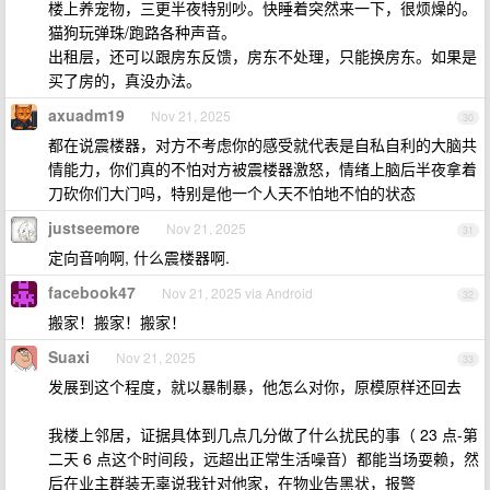
楼上养宠物，三更半夜特别吵。快睡着突然来一下，很烦燥的。
猫狗玩弹珠/跑路各种声音。
出租层，还可以跟房东反馈，房东不处理，只能换房东。如果是
买了房的，真没办法。
axuadm19
Nov 21, 2025
30
都在说震楼器，对方不考虑你的感受就代表是自私自利的大脑共
情能力，你们真的不怕对方被震楼器激怒，情绪上脑后半夜拿着
刀砍你们大门吗，特别是他一个人天不怕地不怕的状态
justseemore
Nov 21, 2025
31
定向音响啊, 什么震楼器啊.
facebook47
Nov 21, 2025 via Android
32
搬家！搬家！搬家！
Suaxi
Nov 21, 2025
33
发展到这个程度，就以暴制暴，他怎么对你，原模原样还回去
我楼上邻居，证据具体到几点几分做了什么扰民的事（ 23 点-第
二天 6 点这个时间段，远超出正常生活噪音）都能当场耍赖，然
后在业主群装无辜说我针对他家，在物业告黑状，报警