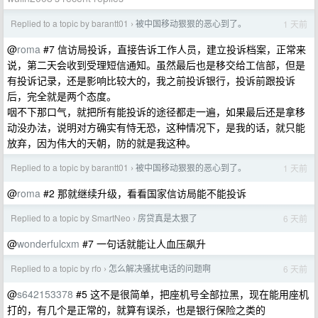
Replied to a topic by barantt01
被中国移动狠狠的恶心到了。
1 天前
›
@
roma
#7 信访局投诉，直接告诉工作人员，建立投诉档案，正常来
说，第二天会收到受理短信通知。虽然最后也是移交给工信部，但是
有投诉记录，还是影响比较大的，我之前投诉银行，投诉前跟投诉
后，完全就是两个态度。
咽不下那口气，就把所有能投诉的途径都走一遍，如果最后还是拿移
动没办法，说明对方确实有恃无恐，这种情况下，是我的话，就只能
放弃，因为伟大的天朝，防的就是我这种。
Replied to a topic by barantt01
被中国移动狠狠的恶心到了。
1 天前
›
@
roma
#2 那就继续升级，看看国家信访局能不能投诉
Replied to a topic by SmartNeo
房贷真是太狠了
6 天前
›
@
wonderfulcxm
#7 一句话就能让人血压飙升
Replied to a topic by rfo
怎么解决骚扰电话的问题啊
6 天前
›
@
s642153378
#5 这不是很简单，把座机号全部拉黑，现在能用座机
打的，有几个是正常的，就算有误杀，也是银行保险之类的