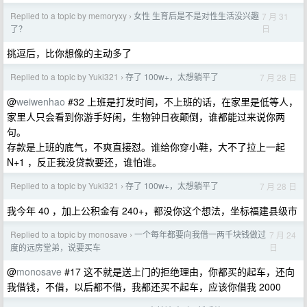
Replied to a topic by memoryxy
女性 生育后是不是对性生活没兴趣
7 月 31
›
日
了？
挑逗后，比你想像的主动多了
Replied to a topic by Yuki321
存了 100w+，太想躺平了
7 月 28 日
›
@
weiwenhao
#32 上班是打发时间，不上班的话，在家里是低等人，
家里人只会看到你游手好闲，生物钟日夜颠倒，谁都能过来说你两
句。
存款是上班的底气，不爽直接怼。谁给你穿小鞋，大不了拉上一起
N+1 ，反正我没贷款要还，谁怕谁。
Replied to a topic by Yuki321
存了 100w+，太想躺平了
7 月 28 日
›
我今年 40 ，加上公积金有 240+，都没你这个想法，坐标福建县级市
Replied to a topic by monosave
一个每年都要向我借一两千块钱做过
7 月 24
›
日
度的远房堂弟，说要买车
@
monosave
#17 这不就是送上门的拒绝理由，你都买的起车，还向
我借钱，不借，以后都不借，我都还买不起车，应该你借我 2000