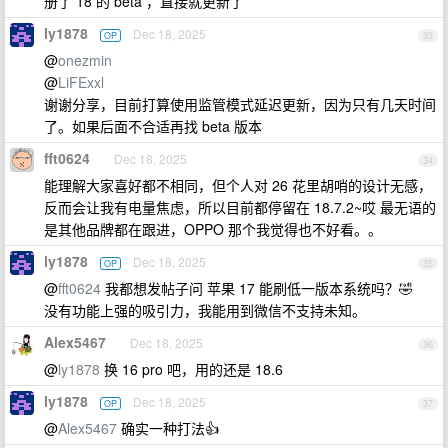
册了 18 的 beta ，直接就更新了
ly1878
Dec 18, 2025
OP
33
@
onezmin
@
LiFExxl
谢谢分享，目前打算使用监管模式延迟更新，因为只有几天时间
了。如果后面不合适再找 beta 版本
fft0624
Dec 18, 2025
34
能理解大家喜好都不相同，但个人对 26 花里胡哨的设计无感，
反而会让我有电量焦虑，所以目前都停留在 18.7.2~哎 最无语的
是其他品牌都在跟进，OPPO 那个我觉得也不好看。。
ly1878
Dec 18, 2025
OP
35
@
fft0624
我都想发帖子问 苹果 17 能刷低一版本系统吗？🤣
没有功能上强的吸引力，我能用到微信不支持未知。
Alex5467
Dec 18, 2025
36
@
ly1878
换 16 pro 吧，用的还是 18.6
ly1878
Dec 18, 2025
OP
37
@
Alex5467
确实一种打法👍