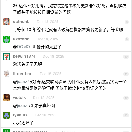
26 这么不好用吗，我觉得提醒事项的更新非常好啊，直接解决
了闹钟不能按按日期设置的问题
ostrichb
Dec 18, 2025
8
再等個 10 年說不定就有人破解舊機器未簽名更新了，等著囉
uxstone
Dec 18, 2025
9
@
DOMO
UI 设计的太丑了
kerwin1874
Dec 18, 2025
10
激活关闭了无解
florentino
Dec 18, 2025
11
@
jeanz
很好奇,这类联网验证,为什么没有人抓包,然后实现一个
本地局域网伪造验证呢,类似于微软 kms 验证之类的
wetalk
Dec 18, 2025
12
@
jeanz
#3 果子真坏啊
ryvaius
Dec 18, 2025
13
小米太坏了