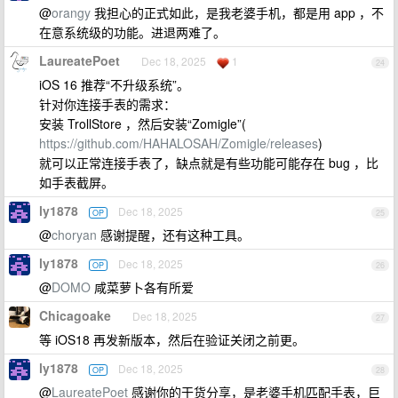
@
orangy
我担心的正式如此，是我老婆手机，都是用 app ，不
在意系统级的功能。进退两难了。
LaureatePoet
Dec 18, 2025
1
24
iOS 16 推荐“不升级系统”。
针对你连接手表的需求：
安装 TrollStore ，然后安装“Zomigle”(
https://github.com/HAHALOSAH/Zomigle/releases
)
就可以正常连接手表了，缺点就是有些功能可能存在 bug ，比
如手表截屏。
ly1878
Dec 18, 2025
OP
25
@
choryan
感谢提醒，还有这种工具。
ly1878
Dec 18, 2025
OP
26
@
DOMO
咸菜萝卜各有所爱
Chicagoake
Dec 18, 2025
27
等 iOS18 再发新版本，然后在验证关闭之前更。
ly1878
Dec 18, 2025
OP
28
@
LaureatePoet
感谢你的干货分享，是老婆手机匹配手表，巨