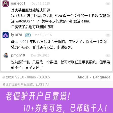
sarie001
Dec 19, 2025
38
其实装巨魔就能解决问题.
我 16.6.1 装了巨魔, 然后用 Filza 改一个文件的一个参数,就能激
活 watchOS 11 了. 美中不足的就是不能激活 esim.
巨魔装了后也可以删掉的嘛.
ly1878
Dec 19, 2025
OP
39
@
sarie001
年轻八岁估计会去折腾，年纪大了，探索一个新领
域力不从心。暂时还有办法。多谢提醒。
pmgh10
Dec 20, 2025
40
说句题外话，只要改一个数据，就可以联任意手表系统，但苹果
却不给。果子太坏了
© 2026 V2EX · 66ms · 3.9.8.5
About
·
Language
老倔驴证券开户巨靠谱，已助千人!