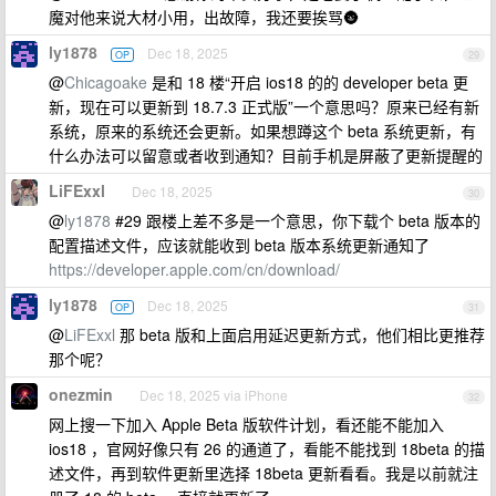
魔对他来说大材小用，出故障，我还要挨骂🌚
ly1878
Dec 18, 2025
OP
29
@
Chicagoake
是和 18 楼“开启 ios18 的的 developer beta 更
新，现在可以更新到 18.7.3 正式版”一个意思吗？原来已经有新
系统，原来的系统还会更新。如果想蹲这个 beta 系统更新，有
什么办法可以留意或者收到通知？目前手机是屏蔽了更新提醒的
LiFExxl
Dec 18, 2025
30
@
ly1878
#29 跟楼上差不多是一个意思，你下载个 beta 版本的
配置描述文件，应该就能收到 beta 版本系统更新通知了
https://developer.apple.com/cn/download/
ly1878
Dec 18, 2025
OP
31
@
LiFExxl
那 beta 版和上面启用延迟更新方式，他们相比更推荐
那个呢？
onezmin
Dec 18, 2025 via iPhone
32
网上搜一下加入 Apple Beta 版软件计划，看还能不能加入
ios18 ，官网好像只有 26 的通道了，看能不能找到 18beta 的描
述文件，再到软件更新里选择 18beta 更新看看。我是以前就注