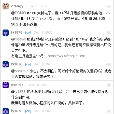
orangy
Dec 18, 2025
19
@
DOMO
#7 26 太耗电了，我 14PM 升级前换的原装电池，26
续航相比 18 少了至少 1/3 ，而且发热严重…不知道 26.1 和
26.2 有没有改善…
ly1878
Dec 18, 2025
OP
20
@
metmit
那我这种情况现在能够升级到 18.7 吗？我之前听说好
像这种延迟升级是给企业用的吧，貌似还有清空数据恢复出厂设
置才行吧。
有趣工具箱是这个吗：
https://wy.aifengkeji.cn/
ly1878
Dec 18, 2025
OP
21
@
onezmin
小白，不太明白，可以给个好检索的关键词吗？或者
是否有教程帖，我来研究下。
metmit
Dec 18, 2025
22
@
ly1878
我从原理上理解是可以，并且自己之前也搞过没发现
什么副作用。
我当时是从微信小程序的入口搞的，具体忘了。
ly1878
Dec 18, 2025
OP
23