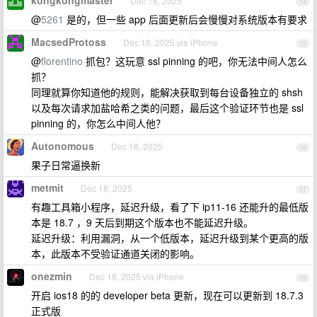
kongkongmaster
Dec 18, 2025
14
@
5261
是的，但一些 app 后面更新后会慢慢对系统版本有要求
MacsedProtoss
Dec 18, 2025 via iPhone
15
@
florentino
抓包？这玩意 ssl pinning 的吧，你无法中间人怎么
抓？
同理就算你知道他的规则，能解决获取到每台设备独立的 shsh
以及每次请求加盐哈希之类的问题，最后这个验证环节也是 ssl
pinning 的，你怎么中间人他？
Autonomous
Dec 18, 2025
16
果子日常逼换新
metmit
Dec 18, 2025
17
有趣工具箱小程序，延迟升级，看了下 ip11-16 还能升的最低版
本是 18.7 ，9 天后到期这个版本也不能延迟升级。
延迟升级：利用漏洞，从一个低版本，延迟升级到某个更高的版
本，此版本不受验证通道关闭的影响。
onezmin
Dec 18, 2025 via iPhone
18
开启 ios18 的的 developer beta 更新，现在可以更新到 18.7.3
正式版