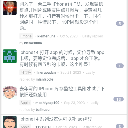
刚入了一台二手 iPhone14 PM，发现微信
群点开图片或朋友圈点开图片，要转圈几
秒才能打开，抖音有时候也卡一下，同样
网络同一种情形下， 13PM 就没这个问
5
题。
iPhone
•
klementina
•
Oct 5, 2023
• Lastly replied
by
klementina
iphone14 打开 app 的时候，定位导致 app
卡顿，要等定位完成后， app 才会正常。
有时候有四五秒的卡顿，这个咋整？
1
问与答
•
linergoudan
•
Sep 21, 2023
• Lastly
replied by
mianlaodie
去年写的 iPhone 库存监控工具刚才试了下
依旧还能使用
13
Apple
•
moshiyeap100
•
Sep 23, 2023
• Lastly
replied by
bailitusu
iphone14 系列没过保可以补 ac+吗？
3
Apple
•
11212015
•
Sep 15, 2023
• Lastly replied