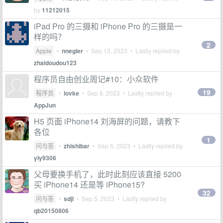
by
11212015
iPad Pro 的三摄和 iPhone Pro 的三摄是一
样的吗？
2
Apple
•
nnegier
•
Sep 13, 2023
• Lastly replied by
zhaidoudou123
程序员自由创业周记#10：小众软件
19
程序员
•
lovke
•
Sep 8, 2023
• Lastly replied by
AppJun
H5 页面 iPhone14 刘海屏的问题，请教下
各位
1
问与答
•
zhishibar
•
Sep 6, 2023
• Lastly replied by
yly9306
父母要换手机了，此时此刻应该直接 5200
买 iPhone14 还是等 iPhone15?
32
问与答
•
sdjl
•
Sep 5, 2023
• Lastly replied by
qb20150806