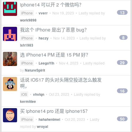
iphone14 可以开 2 个微信吗？
13
iPhone
•
vverr
•
Nov 19, 2023
• Lastly replied by
work9898
我这个 iPhone 是出了恶意 bug？
8
iPhone
•
hsczy
•
Nov 14, 2023
• Lastly replied by
lxh1983
选 iPhone14 PM 还是 15 PM 好？
29
iPhone
•
LeegoYih
•
Nov 4, 2023
• Lastly replied
by
NatureSpirit
话说 iOS17 的头对头隔空投送怎么触发
啊，
16
iOS
•
vhvlqn
•
Oct 23, 2023
• Lastly replied by
kermitlee
买 iphone14 pro 还是 iphone15？
50
iPhone
•
hahahenimei
•
Oct 20, 2023
• Lastly
replied by
wroyal