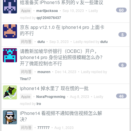
给准备买 iPhone15 系列的 v 友一些建议
60
Apple
•
mariljacksoa
•
Sep 10, 2023
• Lastly
replied by
qq1204076437
京东 app v12.1.0 在 iphone14 pro 上面卡
的不行
5
问与答
•
dufu
•
Sep 3, 2023
• Lastly replied by
dufu
请教新加坡华侨银行（OCBC）开户，
iphone14 pro 身份证拍照很模糊怎么办？
开了微距控制也不行
6
问与答
•
mouren
•
Dec 14, 2023
• Lastly replied by
Tina17
iphone14 掉水里了 现在慌的一批
46
Apple
•
NoraProgrmming
•
Aug 8, 2023
• Lastly
replied by
iro
iPhone14 看视频不通知微信视频怎么解
决？
问与答
•
777777
•
Aug 1, 2023