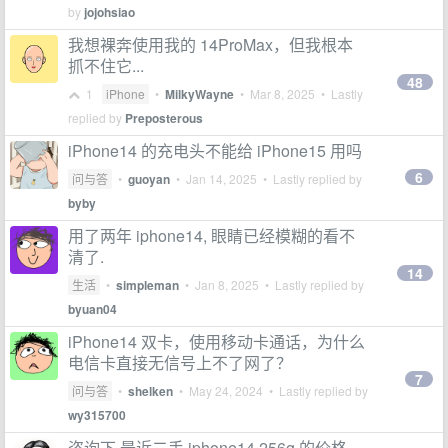
by
jojohsiao
我想裸奔使用我的 14ProMax，但我根本
抓不住它...
48
1
iPhone
•
MilkyWayne
•
Mar 8, 2025
• Lastly
replied by
Preposterous
iPhone14 的充电头不能给 iPhone15 用吗
6
问与答
•
guoyan
•
Jan 14, 2025
• Lastly replied by
byby
用了两年 iphone14, 眼睛已经模糊的看不
清了.
14
生活
•
simpleman
•
Jan 8, 2025
• Lastly replied by
byuan04
iPhone14 双卡，使用移动卡通话，为什么
电信卡直接无信号上不了网了？
7
问与答
•
shelken
•
May 24, 2024
• Lastly replied by
wy315700
咨询下 最近二手 iphone14 256g 的价格