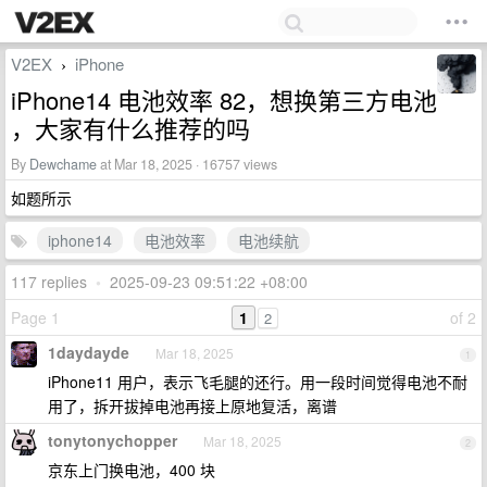
V2EX
iPhone
›
iPhone14 电池效率 82，想换第三方电池
，大家有什么推荐的吗
By
Dewchame
at Mar 18, 2025 · 16757 views
如题所示
iphone14
电池效率
电池续航
117 replies
•
2025-09-23 09:51:22 +08:00
Page 1
1
of 2
2
1daydayde
Mar 18, 2025
1
iPhone11 用户，表示飞毛腿的还行。用一段时间觉得电池不耐
用了，拆开拔掉电池再接上原地复活，离谱
tonytonychopper
Mar 18, 2025
2
京东上门换电池，400 块