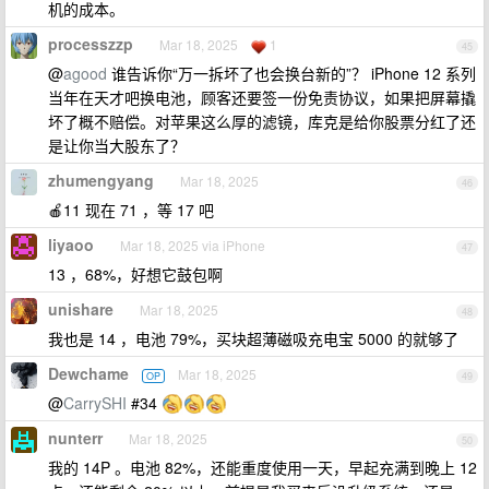
机的成本。
processzzp
Mar 18, 2025
1
45
@
agood
谁告诉你“万一拆坏了也会换台新的”？ iPhone 12 系列
当年在天才吧换电池，顾客还要签一份免责协议，如果把屏幕撬
坏了概不赔偿。对苹果这么厚的滤镜，库克是给你股票分红了还
是让你当大股东了？
zhumengyang
Mar 18, 2025
46
🍎11 现在 71 ，等 17 吧
liyaoo
Mar 18, 2025 via iPhone
47
13 ，68%，好想它鼓包啊
unishare
Mar 18, 2025
48
我也是 14 ，电池 79%，买块超薄磁吸充电宝 5000 的就够了
Dewchame
Mar 18, 2025
OP
49
@
CarrySHI
#34
nunterr
Mar 18, 2025
50
我的 14P 。电池 82%，还能重度使用一天，早起充满到晚上 12