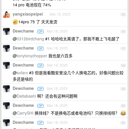
14 pro 电池现在 74%
yangxiaopeipei
Mar 18, 2025
15
14pro 75 了 天天发烫
Dewchame
Mar 18, 2025
OP
16
@
0312birdzhang
#1 哈哈哈太离谱了，那我不敢上飞毛腿了
Dewchame
Mar 18, 2025
OP
17
@
tonytonychopper
我也是六百多
Dewchame
Mar 18, 2025
OP
18
@
sofarx
#3 但是我看酷安里没几个人换电芯的，好像问题比较
多还是啥的
Dewchame
Mar 18, 2025
OP
19
@
Daitabashi
啊？还会有这种问题啊
Dewchame
Mar 18, 2025
OP
20
@
CarrySHI
换排线？不是换电芯或者电池吗？只换排线呀？
Dewchame
Mar 18, 2025
OP
21