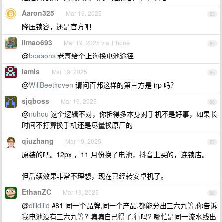
Aaron325
Mar 19, 2025
83
降压锁容，还是官方吧
limao693
Mar 19, 2025 via iPhone
84
@
beasons
老哥给个上海换电池途径
lamls
Mar 19, 2025
85
@
WillBeethoven
请问百邦这样的第三方是 irp 吗？
sjqboss
Mar 19, 2025
86
@
nuhou
这个逻辑不对，你拆得多本身对手机不是好事，如果长
时间不打算换手机还是尽量换原厂的
qiuzhang
Mar 19, 2025
87
原装的吧。12px ，11 月份换了电池，抖音上买的，连锁店。
但后续效果非常不理想，现在已经转安卓机了。
EthanZC
Mar 19, 2025
88
@
dilidilid
#81 同一个品牌,同一个产品,都能分出三六九等,你告诉
我电池没有三六九等? 骗骗自己得了,行吗? 哪怕是同一流水线出