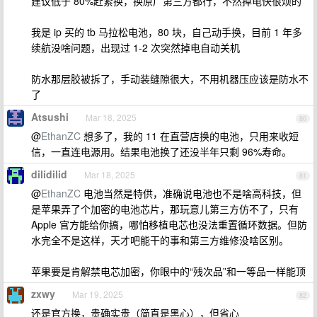
建议低于 80%赶紧换，换原厂第三方都行，不然掉电快很烦的
我是 ip 买的 tb 马拉松电池，80 块，自己动手换，目前 1 年多
续航没啥问题，出现过 1-2 次突然掉电自动关机
防水那层胶被拆了，手动装缝隙很大，不用机器压应该是防水不
了
Atsushi
Mar 18, 2025
80
@
EthanZC
想多了，我的 11 在直营店换的电池，只用来收短
信，一直连电源用。结果电池换了还没半年只剩 96%寿命。
dilidilid
Mar 18, 2025
81
@
EthanZC
电池当然是特供，准确说电池也不是啥高科技，但
是苹果弄了个加密的电池芯片，那玩意儿第三方仿不了，只有
Apple 官方能给你搞，哪怕移植电芯也没法重置循环数据。但防
水完全不是这样，天才吧能干的事和第三方维修没啥区别。
苹果要是肯解禁电芯加密，你眼中的“残次品”和一等品一样能顶
zxwy
Mar 19, 2025
82
还是官方换，贵确实贵（简直是黑心），但省心