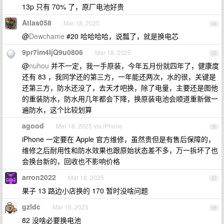
13p 只有 70% 了，原厂电池好贵
Atlas058
Mar 18, 2025
34
@
Dewchame
#20 哈哈哈哈，说瓢了，就是换电芯
9pr7im4IjQ9u0806
Mar 18, 2025
35
@
nuhou
并不一定，我一手原装，今年五月份就四年了，健康度
还有 83 ，我同学还的第三方，一年能还两次，水的很，关键是
还第三方，防水还没了，去天才吧换，除了电量，主要还是图他
的重装防水，防水用几年都会下降，换原装电池会顺道重新做一
遍防水，这个比较划算
agood
Mar 18, 2025 via iPhone
36
iPhone 一定要在 Apple 官方维修，虽然贵但是有售后保障的，
维修之后耐用性和防水效果也跟原始状态差不多，万一拆坏了也
会换台新的，回收也不影响价格
arron2022
Mar 18, 2025
37
果子 13 路边小店换的 170 暂时没啥问题
gzldc
Mar 18, 2025
38
82 没啥必要换电池