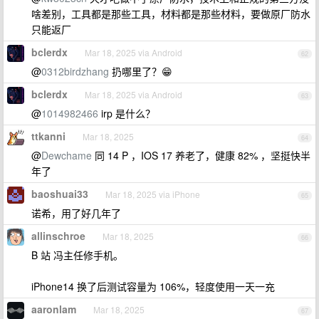
啥差别，工具都是那些工具，材料都是那些材料，要做原厂防水
只能返厂
bclerdx
Mar 18, 2025 via Android
62
@
0312birdzhang
扔哪里了？😁
bclerdx
Mar 18, 2025 via Android
63
@
1014982466
irp 是什么？
ttkanni
Mar 18, 2025
64
@
Dewchame
同 14 P ，IOS 17 养老了，健康 82% ，坚挺快半
年了
baoshuai33
Mar 18, 2025 via iPhone
65
诺希，用了好几年了
allinschroe
Mar 18, 2025
66
B 站 冯主任修手机。
iPhone14 换了后测试容量为 106%，轻度使用一天一充
aaronlam
Mar 18, 2025
67