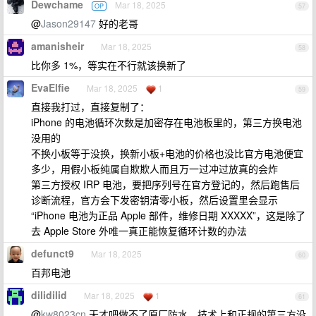
Dewchame
Mar 18, 2025
OP
57
@
Jason29147
好的老哥
amanisheir
Mar 18, 2025
58
比你多 1%，等实在不行就该换新了
EvaElfie
Mar 18, 2025
1
59
直接我打过，直接复制了：
iPhone 的电池循环次数是加密存在电池板里的，第三方换电池
没用的
不换小板等于没换，换新小板+电池的价格也没比官方电池便宜
多少，用假小板纯属自欺欺人而且万一过冲过放真的会炸
第三方授权 IRP 电池，要把序列号在官方登记的，然后跑售后
诊断流程，官方会下发密钥清零小板，然后设置里会显示
“iPhone 电池为正品 Apple 部件，维修日期 XXXXX”，这是除了
去 Apple Store 外唯一真正能恢复循环计数的办法
defunct9
Mar 18, 2025
60
百邦电池
dilidilid
Mar 18, 2025
1
61
@
kw8023cn
天才吧做不了原厂防水，技术上和正规的第三方没