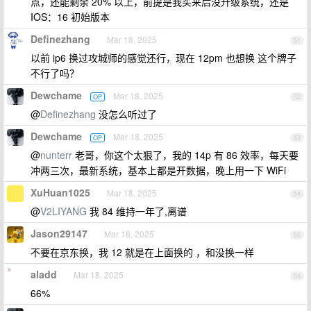
点，还能剩余 20% 以上，前提是我买来后没升级系统，还是
IOS：16 初始版本
Definezhang
Mar 18, 2025
51
以前 ip6 换过攻城师的感觉还行，现在 12pm 也想换 这个牌子
不行了吗？
Dewchame
Mar 18, 2025
OP
52
@
Definezhang
没怎么听过了
Dewchame
Mar 18, 2025
OP
53
@
nunterr
老哥，你这个太狠了，我的 14p 有 86 效率，每天要
冲两三次，最新系统，基本上都是开数据，晚上用一下 WiFi
XuHuan1025
Mar 18, 2025
54
@
V2LIYANG
我 84 维持一年了,离谱
Jason29147
Mar 18, 2025
55
不要在京东换，我 12 就是在上面换的 ，和没换一样
aladd
Mar 18, 2025
56
66%