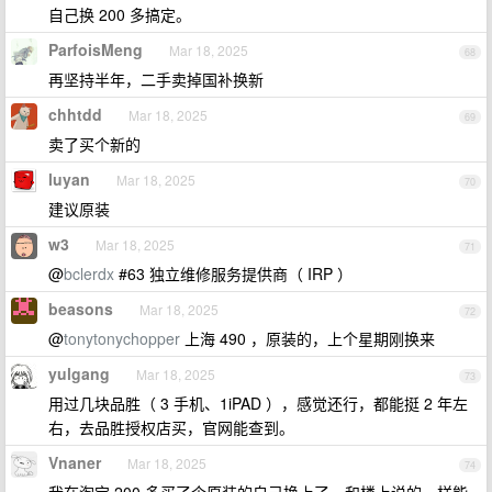
自己换 200 多搞定。
ParfoisMeng
Mar 18, 2025
68
再坚持半年，二手卖掉国补换新
chhtdd
Mar 18, 2025
69
卖了买个新的
luyan
Mar 18, 2025
70
建议原装
w3
Mar 18, 2025
71
@
bclerdx
#63 独立维修服务提供商（ IRP ）
beasons
Mar 18, 2025
72
@
tonytonychopper
上海 490 ，原装的，上个星期刚换来
yulgang
Mar 18, 2025
73
用过几块品胜（ 3 手机、1iPAD ），感觉还行，都能挺 2 年左
右，去品胜授权店买，官网能查到。
Vnaner
Mar 18, 2025
74