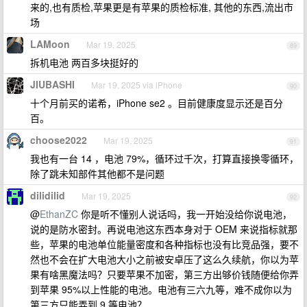
来的,也有质检,苹果更是有苹果的质检标准, 其他的东西,流出市
场
LAMoon
Mar 19, 2025
89
拆机电池 两百多块挺好的
JIUBASHI
Mar 19, 2025 via iPhone
90
十个月前买的诺希，iPhone se2 。目前健康度显示还是百分
百。
choose2022
Mar 19, 2025
91
我也有一台 14 ，电池 79%，循环过千次，打算直接换零循环，
除了跳未知部件其他都不是问题
dilidilid
Mar 19, 2025
92
@
EthanZC
你是听不懂别人说话吗，我一开始没给你说电池，
说的是防水密封。再说电池这东西本身对于 OEM 来说指标就那
些，苹果的电池单位能量密度和各种指标也没有比竞品强，要不
然也不会在扩大电池大小之前被安卓压了这么久续航，你以为苹
果有啥黑魔法吗？只要苹果不加密，第三方出够价钱随便给你弄
到苹果 95%以上性能的电池。电池有三六九等，难不成你以为
第三方只能弄到 9 等电池？