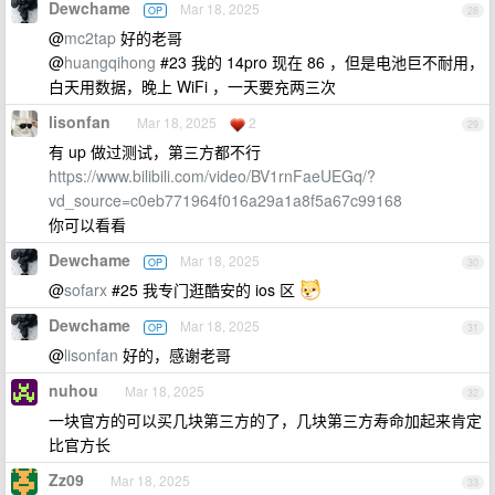
Dewchame
Mar 18, 2025
OP
28
@
mc2tap
好的老哥
@
huangqihong
#23 我的 14pro 现在 86 ，但是电池巨不耐用，
白天用数据，晚上 WiFi ，一天要充两三次
lisonfan
Mar 18, 2025
2
29
有 up 做过测试，第三方都不行
https://www.bilibili.com/video/BV1rnFaeUEGq/?
vd_source=c0eb771964f016a29a1a8f5a67c99168
你可以看看
Dewchame
Mar 18, 2025
OP
30
@
sofarx
#25 我专门逛酷安的 ios 区
Dewchame
Mar 18, 2025
OP
31
@
lisonfan
好的，感谢老哥
nuhou
Mar 18, 2025
32
一块官方的可以买几块第三方的了，几块第三方寿命加起来肯定
比官方长
Zz09
Mar 18, 2025
33