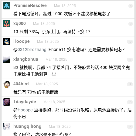
PromiseResolve
Mar 18, 2025
8
看下电池循环，超过 1000 次循环不建议移植电芯了
xq000
Mar 18, 2025
9
13 只剩 73%，京东上门，再坚持下换 17
Hooope
Mar 18, 2025
10
@
0312birdzhang
iPhone11 换电池吗？还是需要移植电芯？
xiangbohua
Mar 18, 2025
11
82 就换啊，我都 74 了接着用，不嫌麻烦的话 400 块买两个充
电宝比换电池划算一些
404bird
Mar 18, 2025
12
我只有 70% 的电池健康
1daydayde
Mar 18, 2025
13
@
Hooope
直接换的，那时候没做好攻略，原电池直接扔了，后
悔不已
huangqihong
Mar 18, 2025
14
换了电池，防水是不是不行啊？