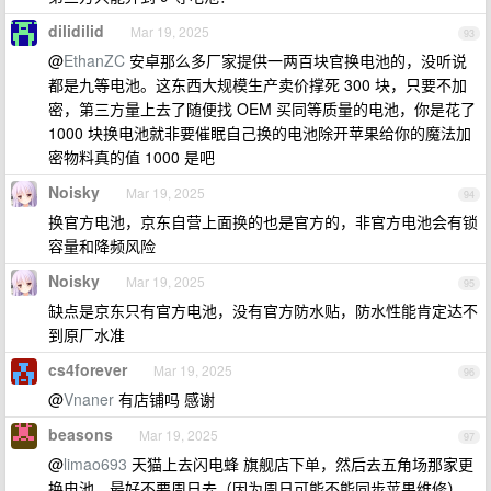
dilidilid
Mar 19, 2025
93
@
EthanZC
安卓那么多厂家提供一两百块官换电池的，没听说
都是九等电池。这东西大规模生产卖价撑死 300 块，只要不加
密，第三方量上去了随便找 OEM 买同等质量的电池，你是花了
1000 块换电池就非要催眠自己换的电池除开苹果给你的魔法加
密物料真的值 1000 是吧
Noisky
Mar 19, 2025
94
换官方电池，京东自营上面换的也是官方的，非官方电池会有锁
容量和降频风险
Noisky
Mar 19, 2025
95
缺点是京东只有官方电池，没有官方防水贴，防水性能肯定达不
到原厂水准
cs4forever
Mar 19, 2025
96
@
Vnaner
有店铺吗 感谢
beasons
Mar 19, 2025
97
@
limao693
天猫上去闪电蜂 旗舰店下单，然后去五角场那家更
换电池，最好不要周日去（因为周日可能不能同步苹果维修）