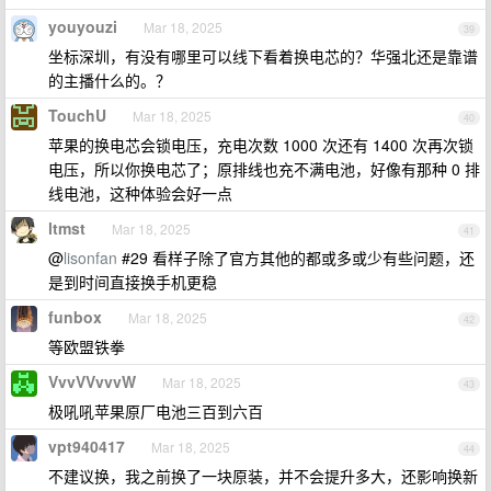
youyouzi
Mar 18, 2025
39
坐标深圳，有没有哪里可以线下看着换电芯的？华强北还是靠谱
的主播什么的。？
TouchU
Mar 18, 2025
40
苹果的换电芯会锁电压，充电次数 1000 次还有 1400 次再次锁
电压，所以你换电芯了；原排线也充不满电池，好像有那种 0 排
线电池，这种体验会好一点
ltmst
Mar 18, 2025
41
@
lisonfan
#29 看样子除了官方其他的都或多或少有些问题，还
是到时间直接换手机更稳
funbox
Mar 18, 2025
42
等欧盟铁拳
VvvVVvvvW
Mar 18, 2025
43
极吼吼苹果原厂电池三百到六百
vpt940417
Mar 18, 2025
44
不建议换，我之前换了一块原装，并不会提升多大，还影响换新