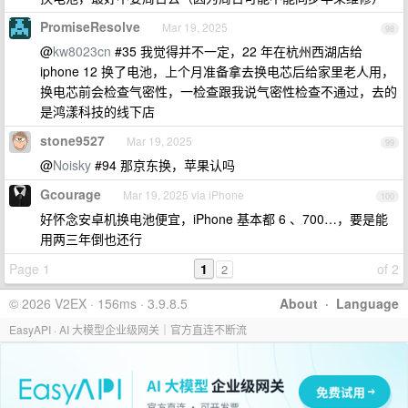
PromiseResolve
Mar 19, 2025
98
@
kw8023cn
#35 我觉得并不一定，22 年在杭州西湖店给
iphone 12 换了电池，上个月准备拿去换电芯后给家里老人用，
换电芯前会检查气密性，一检查跟我说气密性检查不通过，去的
是鸿漾科技的线下店
stone9527
Mar 19, 2025
99
@
Noisky
#94 那京东换，苹果认吗
Gcourage
Mar 19, 2025 via iPhone
100
好怀念安卓机换电池便宜，iPhone 基本都 6 、700…，要是能
用两三年倒也还行
Page 1
1
of 2
2
© 2026 V2EX · 156ms · 3.9.8.5
About
·
Language
EasyAPI · AI 大模型企业级网关｜官方直连不断流