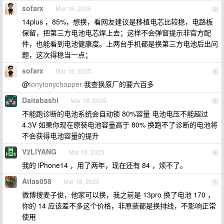
sofarx
Mar 18, 2025
3
14plus ，85%，想换，看网友建议是移植电芯比较稳，电路板
保留，把第三方电池电芯焊上去；这样不会弹窗提示非官方配
件，也能看到电池健康度。上两台手机都是换第三方电池后出问
题，这次得稳当一点；
sofarx
Mar 18, 2025
4
@
tonytonychopper
我查换原厂的要六百多
Daitabashi
Mar 18, 2025
5
不能跑诊断的电池系统会自动锁 80%容量 电池电压不能超过
4.3V 如果你现在原装电池容量高于 80% 换跑不了诊断的电池将
不会获得电池容量的提升
V2LIYANG
Mar 18, 2025
6
我的 iPhone14 ，用了两年，现在还有 84 ，烦不了。
Atlas058
Mar 18, 2025
7
微博搜麦子俊，他家可以换，我之前是 13pro 换了电池 170 ，
你的 14 应该差不多这个价格，非原装都是换排线，不影响正常
使用