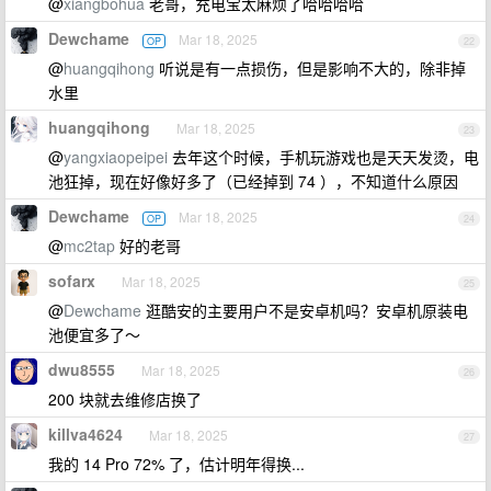
@
xiangbohua
老哥，充电宝太麻烦了哈哈哈哈
Dewchame
Mar 18, 2025
OP
22
@
huangqihong
听说是有一点损伤，但是影响不大的，除非掉
水里
huangqihong
Mar 18, 2025
23
@
yangxiaopeipei
去年这个时候，手机玩游戏也是天天发烫，电
池狂掉，现在好像好多了（已经掉到 74 ），不知道什么原因
Dewchame
Mar 18, 2025
OP
24
@
mc2tap
好的老哥
sofarx
Mar 18, 2025
25
@
Dewchame
逛酷安的主要用户不是安卓机吗？安卓机原装电
池便宜多了～
dwu8555
Mar 18, 2025
26
200 块就去维修店换了
killva4624
Mar 18, 2025
27
我的 14 Pro 72% 了，估计明年得换...