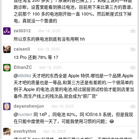
我在淘宝 200 多买了个原装的自己换上了，和楼上说的一样能
跑诊断，设置里能看到换过电池，目前用下来比第三方的靠谱，
之前那个 100 多的电池刚开始一直 100%，然后断崖式往下掉
电，真就没一个靠谱的
za30312
Mar 18, 2025
75
所以京东的换电池到底有没有用啊 hh
caisanli
Mar 18, 2025
76
13 Pro 还剩 78% 等 17
EthanZC
Mar 18, 2025
77
@
dilidilid
天才吧的东西全是 Apple 特供,哪怕是一个品牌,Apple
天才吧的质量也是一等品,和第三方还是有差距的,一个很简单的
例子,Apple 的电池,店里的电池,经过层层测试检验才能到店里当
备件,而生产线上的残次品,就会成为"原厂货"
dayanshenjun
Mar 18, 2025
78
@
nunterr
同 14P ，同电池 82%，同 IOS16.5 系统，但是我现
在只能中度使用一天了，可能我使用习惯的问题；😂
everhythm
Mar 18, 2025
79