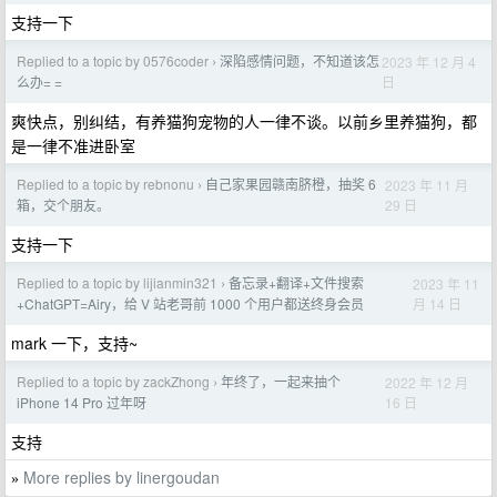
支持一下
Replied to a topic by 0576coder
深陷感情问题，不知道该怎
2023 年 12 月 4
›
日
么办= =
爽快点，别纠结，有养猫狗宠物的人一律不谈。以前乡里养猫狗，都
是一律不准进卧室
Replied to a topic by rebnonu
自己家果园赣南脐橙，抽奖 6
2023 年 11 月
›
29 日
箱，交个朋友。
支持一下
Replied to a topic by lijianmin321
备忘录+翻译+文件搜索
2023 年 11
›
月 14 日
+ChatGPT=Airy，给 V 站老哥前 1000 个用户都送终身会员
mark 一下，支持~
Replied to a topic by zackZhong
年终了，一起来抽个
2022 年 12 月
›
16 日
iPhone 14 Pro 过年呀
支持
More replies by linergoudan
»