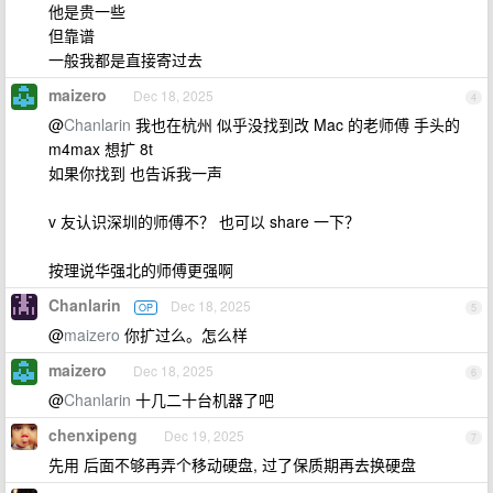
他是贵一些
但靠谱
一般我都是直接寄过去
maizero
Dec 18, 2025
4
@
Chanlarin
我也在杭州 似乎没找到改 Mac 的老师傅 手头的
m4max 想扩 8t
如果你找到 也告诉我一声
v 友认识深圳的师傅不？ 也可以 share 一下？
按理说华强北的师傅更强啊
Chanlarin
Dec 18, 2025
OP
5
@
maizero
你扩过么。怎么样
maizero
Dec 18, 2025
6
@
Chanlarin
十几二十台机器了吧
chenxipeng
Dec 19, 2025
7
先用 后面不够再弄个移动硬盘, 过了保质期再去换硬盘