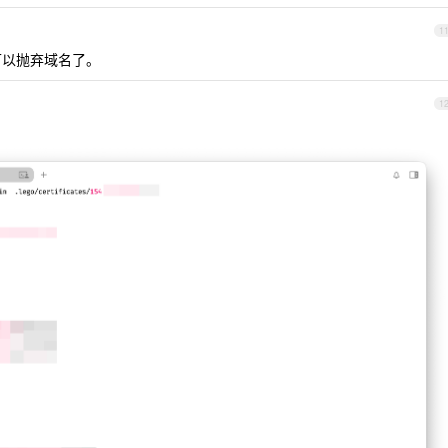
1
可以抛弃域名了。
1