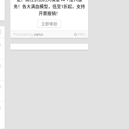
务！各大满血模型，低至1折起，支持
开票报销！
立即体验
Promoted by
zwhui
PRO
1
2
3
4