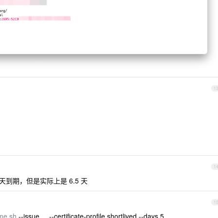
1
1
天到期，但是实际上是 6.5 天
1
me.sh
--issue ... --certificate-profile shortlived --days 5