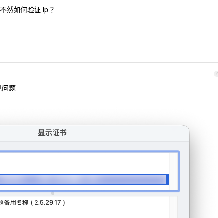
然如何验证 ip ？
己问题