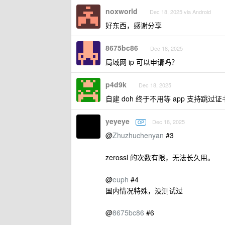
noxworld
Dec 18, 2025 via Android
好东西，感谢分享
8675bc86
Dec 18, 2025
局域网 ip 可以申请吗？
p4d9k
Dec 18, 2025
自建 doh 终于不用等 app 支持
yeyeye
Dec 18, 2025
OP
@
Zhuzhuchenyan
#3
zerossl 的次数有限，无法长久用。
@
euph
#4
国内情况特殊，没测试过
@
8675bc86
#6