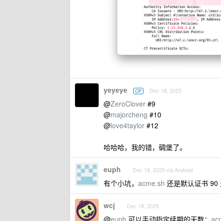
yeyeye
Dec 18, 2025
OP
@
ZeroClover
#9
@
majorcheng
#10
@
love4taylor
#12
哈哈哈，我的错，碉堡了。
euph
Dec 18, 2025 via Android
有个小坑，
acme.sh
还是默认证书 90 
wcj
Dec 18, 2025
@
euph
可以手动指定续期的天数：
ac