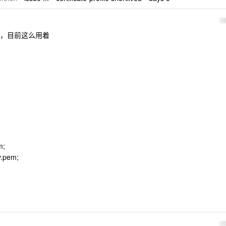
1
，目前这么用着
m;
ey.pem;
1