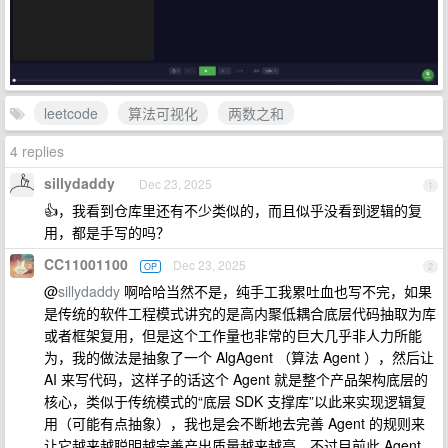
leetcode
算法可视化
两数之和
4 replies
sillydaddy
Dec 23, 2025
1
👍，我看到仓库里还有不少类似的，而且似乎没看到逻辑的复
用，都是手写的吗？
CC11001100
Dec 23, 2025
OP
2
@
sillydaddy
啊哈哈当然不是，纯手工我累吐血也写不完，如果
是传统的软件工程模式讲究的是高内聚低耦合底层代码抽取为库
或者框架复用，但是这个工作量也非常的巨大几乎非人力所能
为，我的做法是抽象了一个 AlgAgent （算法 Agent ），然后让
AI 来写代码，这样子的话这个 Agent 就是整个产品架构底层的
核心，类似于传统模式的“底层 SDK 支撑库”以此来实现逻辑复
用（可能有点抽象），我也是会不断地去完善 Agent 的规则来
让它越来越聪明越完善产出质量越来越高，不过目前此 Agent