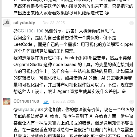
仍然还有很多需要迭代的地方所以没有放出来开源，只是把它的
产出放出来给大家看看效果提提意见继续迭代它 😀
sillydaddy
Dec 23, 2025
3
@
CC11001100
感谢分享，厉害！大概懂你的意思了。
我问这个，是因为自己也曾想过做一个类似的，倒不是
LeetCode ，而是自己的一个需求：用可视化的方法解释 clipper
这个几何裁切算法库的工作原理。
我的想法是在执行过程中，hook 代码中那些变量，然后用类似
Origami Studio 这种 node-based 的工具，将变量的值连接到对
应的可视化组件上。这样会有一些结构和模块的复用，比如简单
的逻辑模块，可视化模块，如果借助 AI 的话，AI 只需要连接变
量和可视化组件，并且排布可视化组件就可以了。不过，现在想
想这种人工设计，跟让 Agent 直接生成其实没什么差别。😀
CC11001100
Dec 23, 2025
OP
4
@
sillydaddy
#3 大佬加油，你的想法很有价值，现在一个很火的
类似的想法就是 AI 教育，我也注意到了 AI 在教育方面非常牛逼
甚至让人有一种后天智力上的加成的错觉，但是通用知识不够垂
直，在一些很垂直的领域总有一些很细节且偏门的知识点是需要
特意设计才能教的更清楚的，我对你说的那个领域不了解，但应