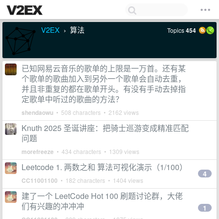
V2EX
算法
Topics
454
›
已知网易云音乐的歌单的上限是一万首。还有某
个歌单的歌曲加入到另外一个歌单会自动去重，
并且非重复的都在歌单开头。有没有手动去掉指
定歌单中听过的歌曲的方法？
shendaowu
• 508 characters • 2162 views
Knuth 2025 圣诞讲座：把骑士巡游变成精准匹配
问题
morefreeze
• 434 characters • 1309 views
Leetcode 1. 两数之和 算法可视化演示（1/100）
4
CC11001100
• 182 characters • 1404 views
建了一个 LeetCode Hot 100 刷题讨论群，大佬
们有兴趣的冲冲冲
1