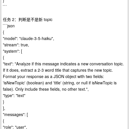
}
```
任务 2：判断是不是新 topic
```json
{
"model": "claude-3-5-haiku",
"stream": true,
"system": [
{
"text": "Analyze if this message indicates a new conversation topic.
If it does, extract a 2-3 word title that captures the new topic.
Format your response as a JSON object with two fields:
'isNewTopic' (boolean) and 'title' (string, or null if isNewTopic is
false). Only include these fields, no other text.",
"type": "text"
}
],
"messages": [
{
"role": "user",