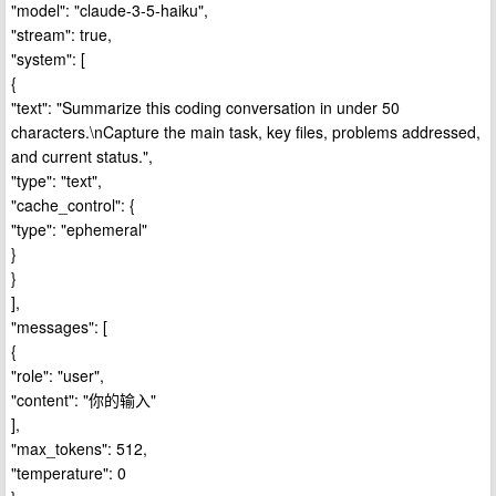
"model": "claude-3-5-haiku",
"stream": true,
"system": [
{
"text": "Summarize this coding conversation in under 50
characters.\nCapture the main task, key files, problems addressed,
and current status.",
"type": "text",
"cache_control": {
"type": "ephemeral"
}
}
],
"messages": [
{
"role": "user",
"content": "你的输入"
],
"max_tokens": 512,
"temperature": 0