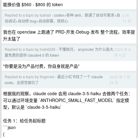
能换价值 $560 - $800 的 token
Replied to a topic by fushall
codex+各种 skill，跑通了自动写需求+自
3 月
›
11 日
动调试+自动修 bug+自动部署，很担心
我也在 openclaw 上跑通了 PRD-开发-Debug-发布 整个流程，效率提
升太猛了
Replied to a topic by lns04226
不懂就问， anyrouter 为什么能大
2025 年 8
›
月 4 日
量免费的提供 claude4.0 的 token
"你要是没为产品付费，你自身就是产品"
Replied to a topic by fingerxie
最近小红书找了一个 claude
2025 年 7 月
›
24 日
code，总感觉被坑了
根据我的观察，claude code 会用 claude-3-5-haiku 去做两个任务：
可以通过环境变量 `ANTHROPIC_SMALL_FAST_MODEL` 指定模
型，默认是 `claude-3-5-haiku`
任务 1：给任务起标题
```json
{