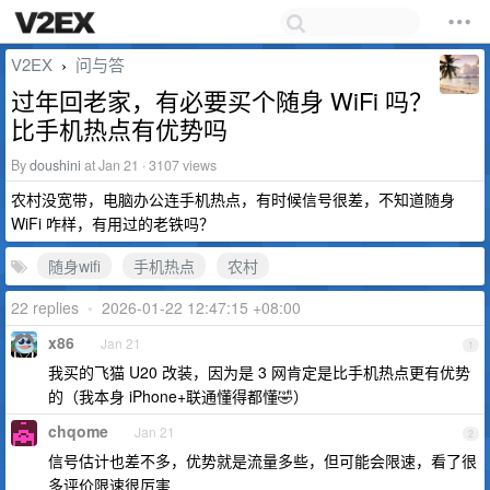
V2EX
问与答
›
过年回老家，有必要买个随身 WiFi 吗？
比手机热点有优势吗
By
doushini
at Jan 21 · 3107 views
农村没宽带，电脑办公连手机热点，有时候信号很差，不知道随身
WiFi 咋样，有用过的老铁吗？
随身wifi
手机热点
农村
22 replies
•
2026-01-22 12:47:15 +08:00
x86
Jan 21
1
我买的飞猫 U20 改装，因为是 3 网肯定是比手机热点更有优势
的（我本身 iPhone+联通懂得都懂🤣）
chqome
Jan 21
2
信号估计也差不多，优势就是流量多些，但可能会限速，看了很
多评价限速很厉害