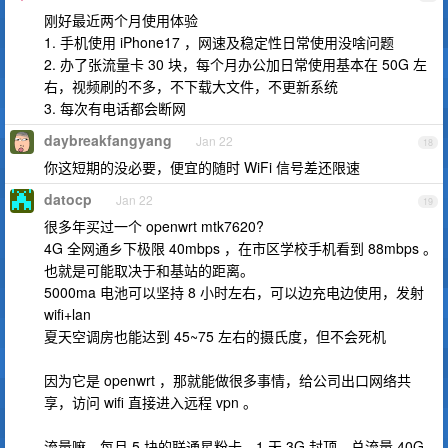
刚好最近两个月使用体验
1. 手机使用 iPhone17 ，网速及稳定性日常使用没啥问题
2. 办了张流量卡 30 块，每个月办公加日常使用基本在 50G 左
右，视频刷的不多，不下载大文件，不更新系统
3. 每次有电话都会断网
daybreakfangyang
Jan 22
18
你这短期的没必要，便宜的随时 WiFi 信号差还限速
datocp
Jan 22
19
很多年买过一个 openwrt mtk7620?
4G 全网通乡下极限 40mbps ，在市区学校手机看到 88mbps 。
也就是可能取决于和基站的距离。
5000ma 电池可以坚持 8 小时左右，可以边充电边使用，发射
wifi+lan
夏天空调房也能达到 45~75 左右的摄氏度，但不会死机
因为它是 openwrt ，那就能做很多事情，给公司出口网络共
享，访问 wifi 直接进入远程 vpn 。
流量嘛。每月 5 块的联通星粉卡，1 天 3G 封顶，总流量 40G