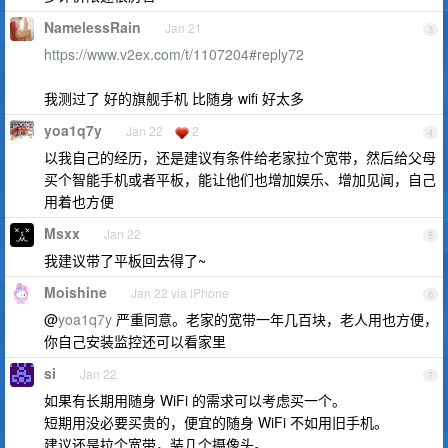
NamelessRain
Jan 21
3
https://www.v2ex.com/t/1107204#reply72
我测过了 好的旗舰手机 比随身 wifi 好太多
yoa1q7y
Jan 22
2
4
以我自己的经历，还是建议有条件给老家拉个宽带，然后给父母
买个智能手机或者平板，能让他们也增加娱乐、增加见闻，自己
用着也方便
Msxx
Jan 22
5
我建议带了平板回去得了~
Moishine
Jan 22 via iPhone
6
@
yoa1q7y
严重同意。老家的宽带一年几百块，老人用也方便，
你自己安装监控还可以看家里
si
Jan 22
7
如果有长期用随身 WiFi 的需求可以考虑买一个。
短期用没必要买贵的，便宜的随身 WiFi 不如用旧手机。
建议还是拉个宽带，装几个摄像头。