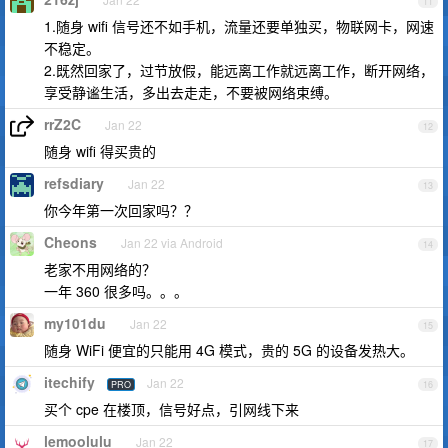
11
1.随身 wifi 信号还不如手机，流量还要单独买，物联网卡，网速
不稳定。
2.既然回家了，过节放假，能远离工作就远离工作，断开网络，
享受静谧生活，多出去走走，不要被网络束缚。
rrZ2C
Jan 22
12
随身 wifi 得买贵的
refsdiary
Jan 22
13
你今年第一次回家吗？？
Cheons
Jan 22 via Android
14
老家不用网络的？
一年 360 很多吗。。。
my101du
Jan 22
15
随身 WiFi 便宜的只能用 4G 模式，贵的 5G 的设备发热大。
itechify
Jan 22
PRO
16
买个 cpe 在楼顶，信号好点，引网线下来
lemoolulu
Jan 22
17