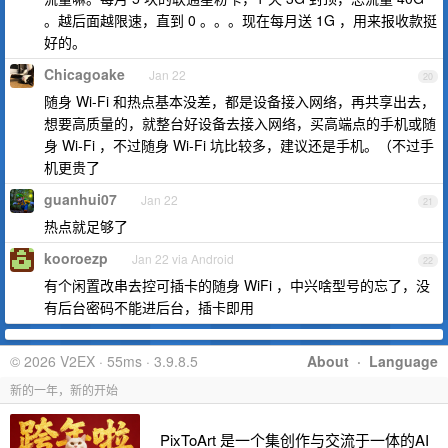
。越后面越限速，直到 0 。。。现在每月送 1G ，用来报收款挺
好的。
Chicagoake
Jan 22
20
随身 Wi-Fi 和热点基本没差，都是设备接入网络，再共享出去，
想要高质量的，就整台好设备去接入网络，买高端点的手机或随
身 Wi-Fi ，不过随身 Wi-Fi 坑比较多，建议还是手机。（不过手
机更贵了
guanhui07
Jan 22
21
热点就足够了
kooroezp
Jan 22 via Android
22
有个闲置改串去控可插卡的随身 WiFi ，中兴啥型号的忘了，没
有后台密码不能进后台，插卡即用
© 2026 V2EX · 55ms · 3.9.8.5
About
·
Language
新的一年，新的开始
PixToArt 是一个集创作与交流于一体的AI