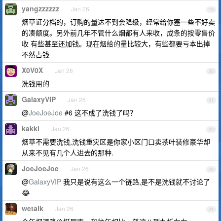
yangzzzzzz
Jan 26
19
烟草证分档的，订购的量达不到会降级，经常给你塞一些不好卖
的凑额度。另外前几年不管什么烟都有人来收，成条的按零售价
收 有些甚至还加钱。现在烟给的量比较大，有些都要亏本出掉
不然占钱
X0V0X
Jan 26
20
洗钱用的
GalaxyVIP
Jan 26
21
@
JoeJoeJoe
#6 这不成了洗钱了吗？
kakki
Jan 26
22
烟草不需要洗钱,洗钱重灾区是你家小区门口卖茶叶装修豪华却
从来不见有几个人进去的那种.
JoeJoeJoe
Jan 26
23
@
GalaxyVIP
我只是说有这么一个链路,是不是洗钱就不讨论了
😂
wetalk
Jan 26
24