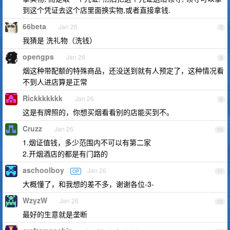
到这个凭证去这个店里面换实物,或者直接拿钱.
66beta
Jan 26
7
我猜是 洗礼物（洗钱）
opengps
Jan 26
8
烟这种带配额的特殊商品，还没送到就有人预定了，这种情况看
不到人进店算是正常
Rickkkkkkk
Jan 26
9
这是有牌照的，你想买烟看看别的店能买到不。
Cruzz
Jan 26
10
1.烟证值钱，多少范围内不可以有第二家
2.开烟酒店的都是有门路的
aschoolboy
Jan 26
OP
11
大概懂了，和我想的差不多，谢谢各位-3-
WzyzW
Jan 26
12
最好的生意就是垄断