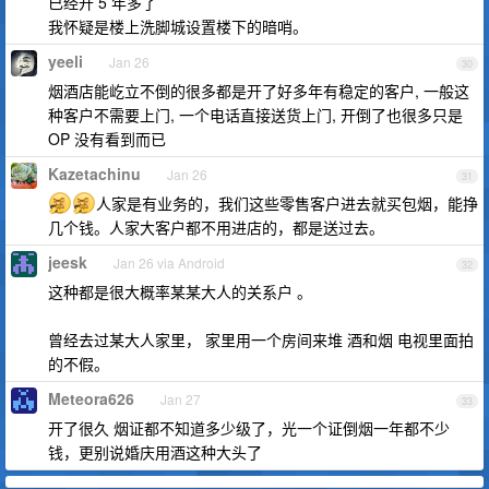
已经开 5 年多了
我怀疑是楼上洗脚城设置楼下的暗哨。
yeeli
Jan 26
30
烟酒店能屹立不倒的很多都是开了好多年有稳定的客户, 一般这
种客户不需要上门, 一个电话直接送货上门, 开倒了也很多只是
OP 没有看到而已
Kazetachinu
Jan 26
31
人家是有业务的，我们这些零售客户进去就买包烟，能挣
几个钱。人家大客户都不用进店的，都是送过去。
jeesk
Jan 26 via Android
32
这种都是很大概率某某大人的关系户 。
曾经去过某大人家里， 家里用一个房间来堆 酒和烟 电视里面拍
的不假。
Meteora626
Jan 27
33
开了很久 烟证都不知道多少级了，光一个证倒烟一年都不少
钱，更别说婚庆用酒这种大头了