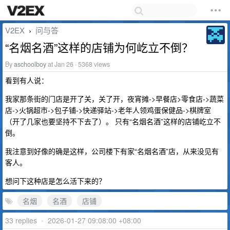
V2EX
问与答
›
“名烟名酒”这样的店铺为何屹立不倒？
By
aschoolboy
at Jan 26 · 5368 views
看到有人说：
我家那条街的门店是开了关，关了开，夜宵摊->早餐店>零食店->蔬菜
店->火锅超市->包子铺->快递驿站->老年人领鸡蛋保健品->棋牌室
（开了几家也要坚持不下去了）。 只有“名烟名酒”这样的店铺屹立不
倒。
我注意到好像的确是这样，公司楼下有家“名烟名酒”店，从来没见有
客人。
想问下这种店是怎么活下来的？
名烟
名酒
店铺
33 replies
•
2026-01-27 09:08:00 +08:00