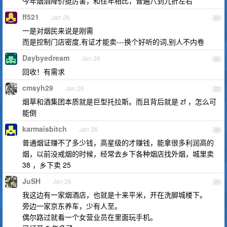
今年烟酒降价挺厉害，和往年相比，普遍八到九折左右
ff521
Jan 26
25
一是对烟民来说是刚需
而是控制门店密度,有证才能卖---换个好听的词,别人不内卷
Daybyedream
Jan 26
26
回收！有需求
cmsyh29
Jan 26
27
烟草和酒集团本质就是巨型托拉斯。而且背后就是 zf ，怎么可
能倒
karmaisbitch
Jan 26
28
普通烟证赚不了多少钱，高星级的才赚钱，能拿很多利润高的
烟，以前没戒烟的时候，经常去乡下各种烟店找外烟，城里卖
38 ，乡下卖 25
JuSH
Jan 26
29
我这边有一家烟酒店，也就是十来平米，开在洗脚城楼下。
旁边一家京东养车，少有人至。
偶尔路过就看一个女营业员在里面玩手机。