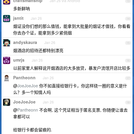
craftsmanship
Jan 26 via Android
13
多新鲜呐
jsntit
Jan 26
14
烟证没你们想的那么值钱，能拿到大批量的烟证才值钱，你看看
你去办个证，能拿到多少紧俏烟
andyskaura
Jan 26
15
烟酒店的招待还都特别漂亮
umrjs
Jan 26
16
以前家里人解释说开烟酒店的大多放贷，暴发户流氓开店比较多
Pantheonn
Jan 26
17
@
JoeJoeJoe
你不如直接给银行卡，你这样绕一圈的意义是什
么？多一个知情人吗
JoeJoeJoe
Jan 26
18
@
Pantheonn
不会啊, 这个凭证相当于匿名支票, 你随便让谁去
拿都可以
给银行卡都会留痕的.