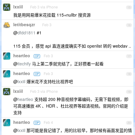
lxxiil
Feb 3 via iPhone
15
我是用网易爆米花挂载 115+nullbr 搜资源
letitbesqzr
Feb 3
16
@
dfdd1811
#1
115 会员 ，感觉 api 直连速度确实不如 openlist 转的 webdav ..
heartleo
Feb 3
OP
17
@
itechify
马上第二季就完结了，正好攒着一起看
heartleo
Feb 3
OP
18
@
lxxiil
爆米花不支持杜比视界吧
lxxiil
Feb 3 via iPhone
19
@
heartleo
支持超 200 种音视频字幕编码，无需下载视频，即
可高速播放 4K 、HDR 、杜比视界等超清视频。官网的介绍是
支持
heartleo
Feb 4
OP
20
@
lxxiil
那可能是我记错了，用的比较早，那时候有画面发蓝的情