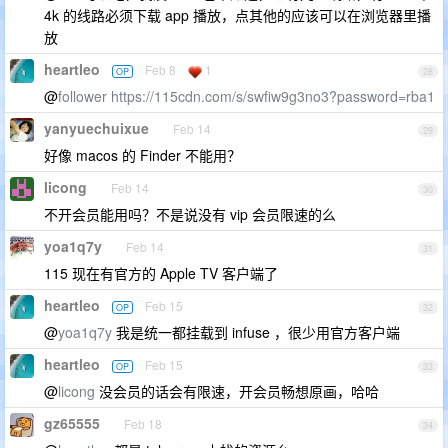
4k 的线路必须下载 app 播放，点其他的应该可以在浏览器里播
放
heartleo
Feb 8
1
OP
28
@
follower
https://115cdn.com/s/swfiw9g3no3?password=rba1
yanyuechuixue
Feb 14
29
好像 macos 的 Finder 不能用？
licong
Feb 14
30
不开会员能用吗？不是说没有 vip 会员限速的么
yoa1q7y
Feb 14
31
115 现在有官方的 Apple TV 客户端了
heartleo
Feb 15
OP
32
@
yoa1q7y
我是统一都挂载到 infuse ，很少用官方客户端
heartleo
Feb 15
OP
33
@
licong
没会员的话会有限速，开会员畅想原画，哈哈
gz65555
Feb 18
34