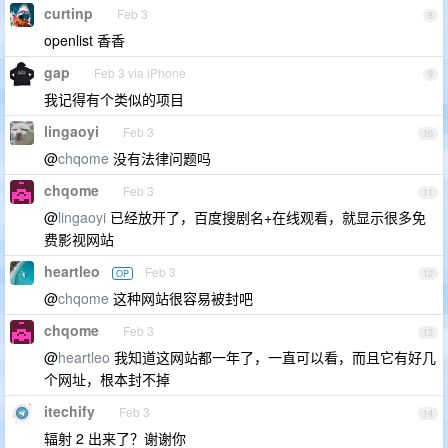
curtinp
Feb 3
8
openlist 香香
gap
Feb 3 via iPhone
9
我记得有个类似的项目
lingaoyi
Feb 3
10
@
chqome
没有法律问题吗
chqome
Feb 3
11
@
lingaoyi
已经放开了，百度搜剧名+在线观看，就显示很多免
费影视网站
heartleo
Feb 3
OP
12
@
chqome
这种网站很容易被封吧
chqome
Feb 3
13
@
heartleo
我知道这网站都一年了，一直可以看，而且它有好几
个网址，根本封不掉
itechify
Feb 3
14
辐射 2 出来了？谢谢你