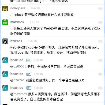
@
heartleo
都是 telegram 上找的资源么
nekopara
Feb 18
35
用 infuse 有些版权的编码要开会员才能播放
maximdx
Feb 18
36
小黄鱼上还有人拿这个 WebDAV 来卖钱，不过这也消耗了卖家
服务器的流量
hzwzo1
Feb 18
37
web 获取的 cookie 好像不持久，现在官方开放了开发者 api 。
我用 openlist 挂载本地，基本上秒开，拖动也很流畅
heartleo
Feb 18
OP
38
@
gz65555
是的，有很多分享群组，片源质量很高
heartleo
Feb 18
OP
39
@
hzwzo1
别重复登录就好，同一个平台登录会顶号
heartleo
Feb 18
OP
40
@
maximdx
很多人买资源库，我也买过，但是资源太多反而不
会认真看了，自己收集的基本会看完