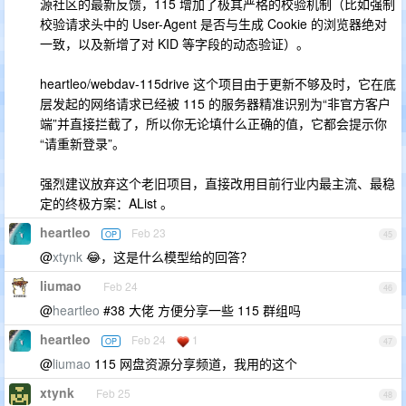
源社区的最新反馈，115 增加了极其严格的校验机制（比如强制
校验请求头中的 User-Agent 是否与生成 Cookie 的浏览器绝对
一致，以及新增了对 KID 等字段的动态验证）。
heartleo/webdav-115drive 这个项目由于更新不够及时，它在底
层发起的网络请求已经被 115 的服务器精准识别为“非官方客户
端”并直接拦截了，所以你无论填什么正确的值，它都会提示你
“请重新登录”。
强烈建议放弃这个老旧项目，直接改用目前行业内最主流、最稳
定的终极方案：AList 。
heartleo
Feb 23
OP
45
@
xtynk
😂，这是什么模型给的回答？
liumao
Feb 24
46
@
heartleo
#38 大佬 方便分享一些 115 群组吗
heartleo
Feb 24
1
OP
47
@
liumao
115 网盘资源分享频道，我用的这个
xtynk
Feb 25
48