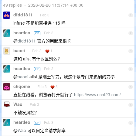
49 replies
•
2026-02-26 11:37:14 +08:00
dfdd1811
Feb 3
1
infuse 不是能直接连 115 吗
heartleo
Feb 3
OP
2
@
dfdd1811
官方的用起来很卡
baoei
Feb 3
1
3
这和 alist 有什么区别么?
heartleo
Feb 3
OP
4
@
baoei
alist 是瑞士军刀，我这个是专门来追剧的刀🤣
chqome
Feb 3
8
5
直接在线看，浏览器打开就行了
https://www.ncat23.com/
Wao
Feb 3
6
不触发风控？
heartleo
Feb 3
OP
7
@
Wao
可以自定义请求频率