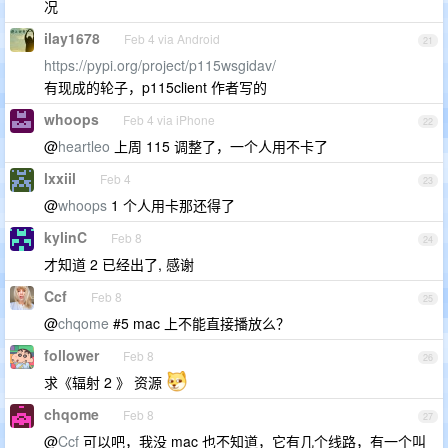
况
ilay1678
Feb 4 via Android
21
https://pypi.org/project/p115wsgidav/
有现成的轮子，p115client 作者写的
whoops
Feb 4 via iPhone
22
@
heartleo
上周 115 调整了，一个人用不卡了
lxxiil
Feb 4
23
@
whoops
1 个人用卡那还得了
kylinC
Feb 8
24
才知道 2 已经出了, 感谢
Ccf
Feb 8
25
@
chqome
#5 mac 上不能直接播放么？
follower
Feb 8
26
求《辐射 2 》 资源
chqome
Feb 8
27
@
Ccf
可以吧，我没 mac 也不知道，它有几个线路，有一个叫