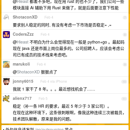
@
Hieast
都差不多吧，现在用 rust 的也不少了，我们公司一些
模块直接 Ai 辅助下用 Rust 来做了，就是后面要注意下性能
ShotaconXD
Feb 4
7
要求别人稳定的同时, 有没有考虑一下市场是否稳定= ,=
CodersZzz
Feb 4
8
@
Hieast
不明白为什么会觉得现在一般是 python+go 。最起码
现在 java 还是市面上岗位最多的。公司招聘人，应该会考虑公
司已有成员的技术栈来考虑吧。
marukoli
Feb 4
9
@
ShotaconXD
狠狠点了
jonny6015
Feb 4 via iPhone
10
我就 1 家干了 8 年。。。最近想找机会了……
alienx717
Feb 5
11
稳定（补一条 HR 的要求，最近 5 年少于 3 家公司）。
在现在这种环境下，这条很刺眼啊，像我这种连续三次被裁员，
技术团队解散，原来是我的问题。
• 外包信息请发到
/go/outsourcing
节点。