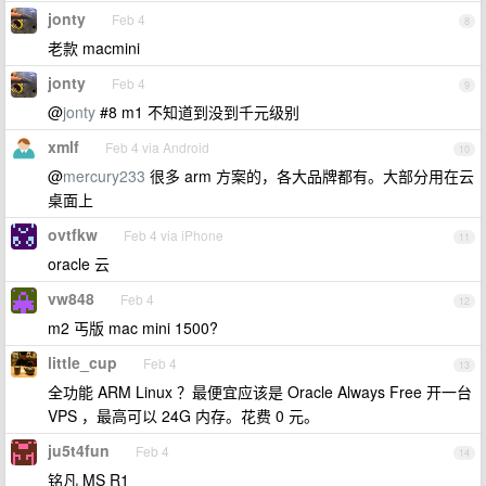
jonty
Feb 4
8
老款 macmini
jonty
Feb 4
9
@
jonty
#8 m1 不知道到没到千元级别
xmlf
Feb 4 via Android
10
@
mercury233
很多 arm 方案的，各大品牌都有。大部分用在云
桌面上
ovtfkw
Feb 4 via iPhone
11
oracle 云
vw848
Feb 4
12
m2 丐版 mac mini 1500?
little_cup
Feb 4
13
全功能 ARM Linux ？最便宜应该是 Oracle Always Free 开一台
VPS ，最高可以 24G 内存。花费 0 元。
ju5t4fun
Feb 4
14
铭凡 MS R1