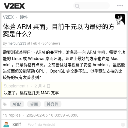
V2EX
硬件
›
体验 ARM 桌面，目前千元以内最好的方
案是什么？
By
mercury233
at Feb 4 · 3040 views
需要测试某项目与 ARM 的兼容性，准备装一台 ARM 主机，需要全功
能的 Linux 或 Windows 桌面环境。理论上最好的方案也许是 Mac
mini ，只是价格有点高。之前尝试过电视盒子安装 Armbian ，虽然能
进桌面但没能驱动 GPU ，OpenGL 完全跑不动。似乎驱动支持的比
较好的只有友善系列？
Supplement 1 · 2 月 4 日
决定了，远程租几天 MAC 完事
ARM
桌面
兼容性
19 replies
•
2026-02-05 10:03:39 +08:00
xmlf
Feb 4 via Android
1